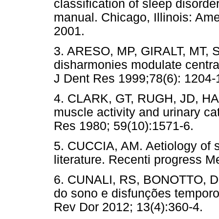
classification of sleep disord
manual. Chicago, Illinois: A
2001.
3. ARESO, MP, GIRALT, MT, SA
disharmonies modulate central 
J Dent Res 1999;78(6): 1204-
4. CLARK, GT, RUGH, JD, HA
muscle activity and urinary ca
Res 1980; 59(10):1571-6.
5. CUCCIA, AM. Aetiology of s
literature. Recenti progress M
6. CUNALI, RS, BONOTTO, DM
do sono e disfunções temporo
Rev Dor 2012; 13(4):360-4.