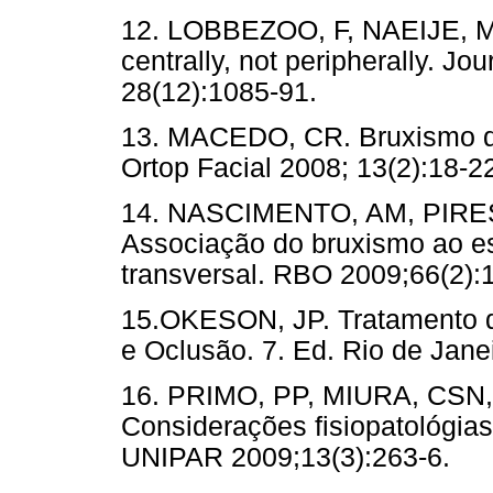
12. LOBBEZOO, F, NAEIJE, M.
centrally, not peripherally. Jo
28(12):1085-91.
13. MACEDO, CR. Bruxismo d
Ortop Facial 2008; 13(2):18-2
14. NASCIMENTO, AM, PIRES
Associação do bruxismo ao es
transversal. RBO 2009;66(2):
15.OKESON, JP. Tratamento 
e Oclusão. 7. Ed. Rio de Janei
16. PRIMO, PP, MIURA, CS
Considerações fisiopatológia
UNIPAR 2009;13(3):263-6.