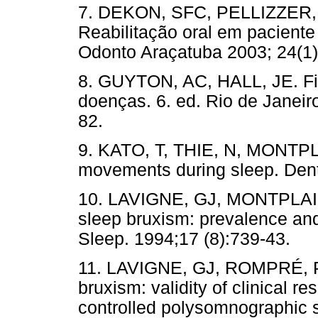
7. DEKON, SFC, PELLIZZER, E
Reabilitação oral em paciente
Odonto Araçatuba 2003; 24(1)
8. GUYTON, AC, HALL, JE. F
doenças. 6. ed. Rio de Janei
82.
9. KATO, T, THIE, N, MONTPLAI
movements during sleep. Dent
10. LAVIGNE, GJ, MONTPLAIS
sleep bruxism: prevalence an
Sleep. 1994;17 (8):739-43.
11. LAVIGNE, GJ, ROMPRÉ, 
bruxism: validity of clinical re
controlled polysomnographic 