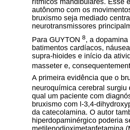
rítmicos mandibulares. Esse 
autônomo com os movimentos
bruxismo seja mediado centra
neurotransmissores principal
8
Para GUYTON
, a dopamina
batimentos cardíacos, náuse
supra-hioides e início da ativ
masseter e, consequentement
A primeira evidência que o br
neuroquímica cerebral surgi
qual um paciente com diagnóst
bruxismo com l-3,4-dihydroxy
da catecolamina. O autor tam
hiperdopaminérgico poderia se
metilenodioximetanfetamina 