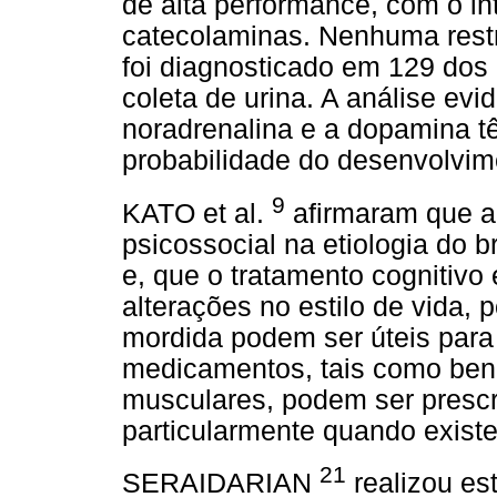
de alta performance, com o int
catecolaminas. Nenhuma restri
foi diagnosticado em 129 dos
coleta de urina. A análise evi
noradrenalina e a dopamina têm
probabilidade do desenvolvim
9
KATO et al.
afirmaram que a 
psicossocial na etiologia do 
e, que o tratamento cognitivo
alterações no estilo de vida,
mordida podem ser úteis para
medicamentos, tais como benz
musculares, podem ser prescri
particularmente quando existe
21
SERAIDARIAN
realizou es