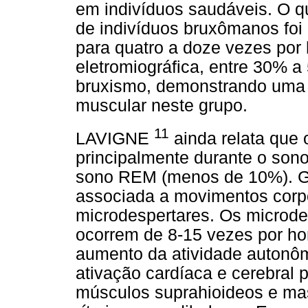
em indivíduos saudáveis. O q
de indivíduos bruxômanos fo
para quatro a doze vezes por 
eletromiográfica, entre 30% 
bruxismo, demonstrando uma m
muscular neste grupo.
11
LAVIGNE
ainda relata que
principalmente durante o son
sono REM (menos de 10%). Gr
associada a movimentos corp
microdespertares. Os microde
ocorrem de 8-15 vezes por ho
aumento da atividade autonô
ativação cardíaca e cerebral 
músculos suprahioideos e ma