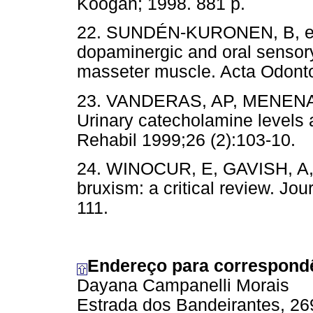
Koogan; 1998. 881 p.
22. SUNDÉN-KURONEN, B, et al
dopaminergic and oral sensory 
masseter muscle. Acta Odonto
23. VANDERAS, AP, MENENAK
Urinary catecholamine levels a
Rehabil 1999;26 (2):103-10.
24. WINOCUR, E, GAVISH, A,
bruxism: a critical review. Jou
111.
Endereço para correspond
Dayana Campanelli Morais
Estrada dos Bandeirantes, 26