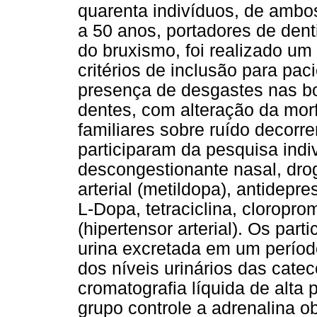
quarenta indivíduos, de ambos
a 50 anos, portadores de dent
do bruxismo, foi realizado um
critérios de inclusão para pa
presença de desgastes nas bo
dentes, com alteração da morf
familiares sobre ruído decorr
participaram da pesquisa ind
descongestionante nasal, drog
arterial (metildopa), antidepre
L-Dopa, tetraciclina, cloroprom
(hipertensor arterial). Os part
urina excretada em um períod
dos níveis urinários das cate
cromatografia líquida de alta
grupo controle a adrenalina o