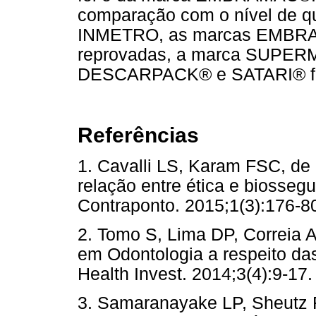
comparação com o nível de qu
INMETRO, as marcas EMB
reprovadas, a marca SUPERMA
DESCARPACK® e SATARI® fo
Referências
1. Cavalli LS, Karam FSC, de 
relação entre ética e biosseg
Contraponto. 2015;1(3):17
2. Tomo S, Lima DP, Correia
em Odontologia a respeito da
Health Invest. 2014;3(4):9-17.
3. Samaranayake LP, Sheutz F