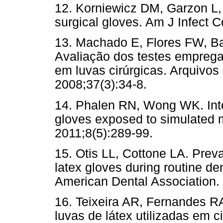
12. Korniewicz DM, Garzon L, S
surgical gloves. Am J Infect C
13. Machado E, Flores FW, Bar
Avaliação dos testes emprega
em luvas cirúrgicas. Arquivos
2008;37(3):34-8.
14. Phalen RN, Wong WK. Integ
gloves exposed to simulated
2011;8(5):289-99.
15. Otis LL, Cottone LA. Prev
latex gloves during routine den
American Dental Association.
16. Teixeira AR, Fernandes R
luvas de látex utilizadas em c