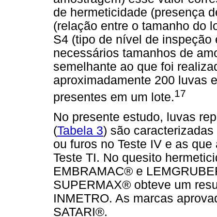
de hermeticidade (presença d
(relação entre o tamanho do l
S4 (tipo de nível de inspeçã
necessários tamanhos de amo
semelhante ao que foi realiza
aproximadamente 200 luvas e
17
presentes em um lote.
No presente estudo, luvas re
(
Tabela 3
) são caracterizada
ou furos no Teste IV e as que
Teste TI. No quesito hermetic
EMBRAMAC® e LEMGRUBER® 
SUPERMAX® obteve um resulta
INMETRO. As marcas aprov
SATARI®.