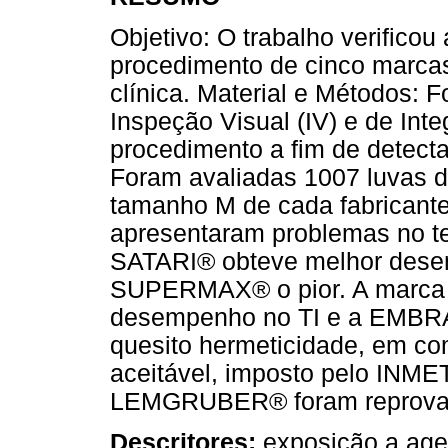
Objetivo: O trabalho verificou
procedimento de cinco marcas 
clínica. Material e Métodos: 
Inspeção Visual (IV) e de Inte
procedimento a fim de detecta
Foram avaliadas 1007 luvas d
tamanho M de cada fabricante)
apresentaram problemas no te
SATARI® obteve melhor desem
SUPERMAX® o pior. A marc
desempenho no TI e a EMBRA
quesito hermeticidade, em co
aceitável, imposto pelo I
LEMGRUBER® foram reprova
Descritores:
exposição a agen