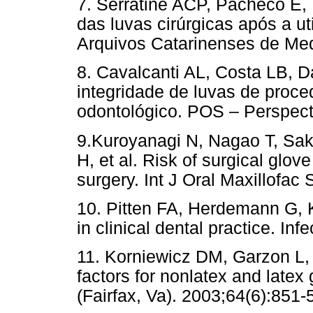
7. Serratine ACP, Pacheco E, 
das luvas cirúrgicas após a ut
Arquivos Catarinenses de Med
8. Cavalcanti AL, Costa LB, 
integridade de luvas de proc
odontológico. POS – Perspect.
9.Kuroyanagi N, Nagao T, Sak
H, et al. Risk of surgical glove
surgery. Int J Oral Maxillofac
10. Pitten FA, Herdemann G, K
in clinical dental practice. In
11. Korniewicz DM, Garzon L, 
factors for nonlatex and latex
(Fairfax, Va). 2003;64(6):851-