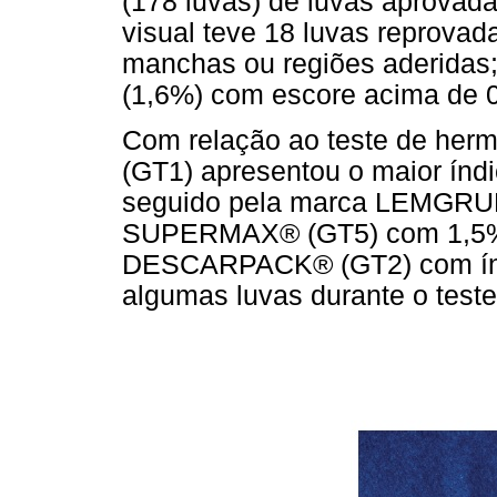
(178 luvas) de luvas aprovada
visual teve 18 luvas reprova
manchas ou regiões aderidas; 
(1,6%) com escore acima de 0
Com relação ao teste de he
(GT1) apresentou o maior índi
seguido pela marca LEMGRU
SUPERMAX® (GT5) com 1,5%
DESCARPACK® (GT2) com índ
algumas luvas durante o teste