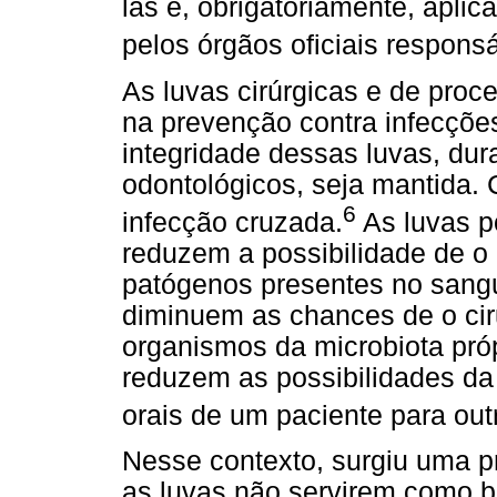
las e, obrigatoriamente, apli
pelos órgãos oficiais respons
As luvas cirúrgicas e de proc
na prevenção contra infecçõe
integridade dessas luvas, dur
odontológicos, seja mantida. C
6
infecção cruzada.
As luvas p
reduzem a possibilidade de o 
patógenos presentes no sangu
diminuem as chances de o ciru
organismos da microbiota pró
reduzem as possibilidades da
orais de um paciente para out
Nesse contexto, surgiu uma p
as luvas não servirem como 