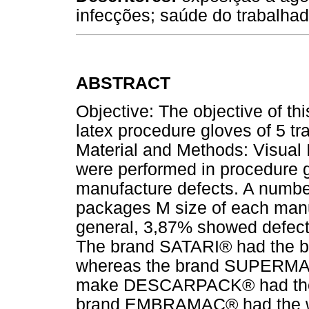
infecções; saúde do trabalhad
ABSTRACT
Objective: The objective of thi
latex procedure gloves of 5 tr
Material and Methods: Visual In
were performed in procedure g
manufacture defects. A numbe
packages M size of each manuf
general, 3,87% showed defects 
The brand SATARI® had the bes
whereas the brand SUPERMAX
make DESCARPACK® had the b
brand EMBRAMAC® had the wors