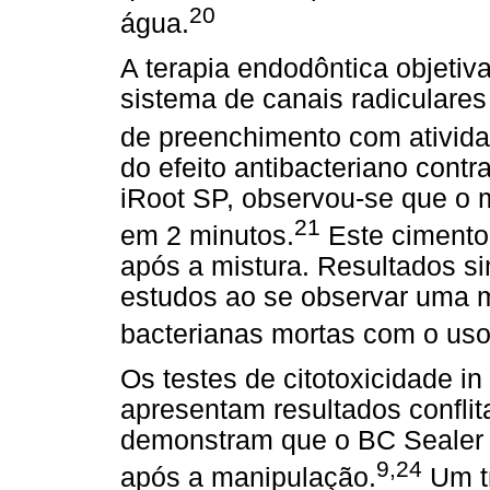
20
água.
A terapia endodôntica objetiv
sistema de canais radiculares
de preenchimento com ativida
do efeito antibacteriano cont
iRoot SP, observou-se que o 
21
em 2 minutos.
Este cimento 
após a mistura. Resultados si
estudos ao se observar uma m
bacterianas mortas com o uso
Os testes de citotoxicidade in 
apresentam resultados conflita
demonstram que o BC Sealer a
9,24
após a manipulação.
Um t