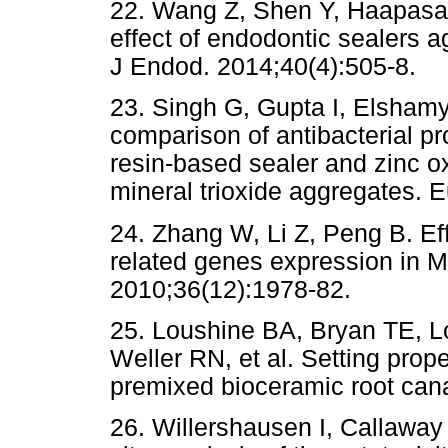
22. Wang Z, Shen Y, Haapasalo
effect of endodontic sealers a
J Endod. 2014;40(4):505-8.
23. Singh G, Gupta I, Elsham
comparison of antibacterial pr
resin-based sealer and zinc o
mineral trioxide aggregates. E
24. Zhang W, Li Z, Peng B. Eff
related genes expression in M
2010;36(12):1978-82.
25. Loushine BA, Bryan TE, L
Weller RN, et al. Setting prope
premixed bioceramic root cana
26. Willershausen I, Callaway