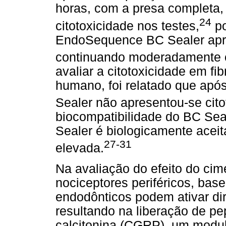
horas, com a presa completa,
24
citotoxicidade nos testes,
po
EndoSequence BC Sealer apre
continuando moderadamente c
avaliar a citotoxicidade em fi
humano, foi relatado que ap
Sealer não apresentou-se cito
biocompatibilidade do BC Sea
Sealer é biologicamente aceit
27-31
elevada.
Na avaliação do efeito do c
nociceptores periféricos, bas
endodônticos podem ativar dir
resultando na liberação de p
calcitonina (CGRP), um modul