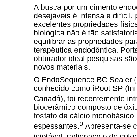
A busca por um cimento endo
desejáveis é intensa e difíci
excelentes propriedades físic
biológica não é tão satisfató
equilibrar as propriedades pa
terapêutica endodôntica. Por
obturador ideal pesquisas são
novos materiais.
O EndoSequence BC Sealer (
conhecido como iRoot SP (Inn
Canadá), foi recentemente in
biocerâmico composto de óxido 
fosfato de cálcio monobásico,
9
espessantes.
Apresenta-se c
injetável, radiopaco e de colo