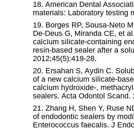
18. American Dental Associatio
materials: Laboratory testing
19. Borges RP, Sousa-Neto M
De-Deus G, Miranda CE, et al.
calcium silicate-containing e
resin-based sealer after a solub
2012;45(5):419-28.
20. Ersahan S, Aydin C. Solubi
of a new calcium silicate-base
calcium hydroxide-, methacryl
sealers. Acta Odontol Scand. 
21. Zhang H, Shen Y, Ruse ND,
of endodontic sealers by modif
Enterococcus faecalis. J Endo