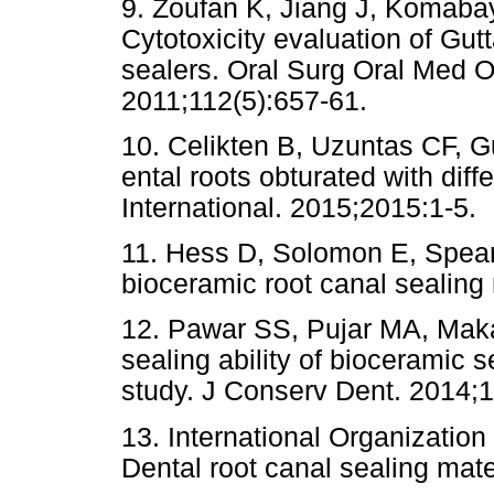
9. Zoufan K, Jiang J, Komaba
Cytotoxicity evaluation of G
sealers. Oral Surg Oral Med O
2011;112(5):657-61.
10. Celikten B, Uzuntas CF, Gu
ental roots obturated with dif
International. 2015;2015:1-5.
11. Hess D, Solomon E, Spears
bioceramic root canal sealing
12. Pawar SS, Pujar MA, Maka
sealing ability of bioceramic s
study. J Conserv Dent. 2014;1
13. International Organization
Dental root canal sealing mate