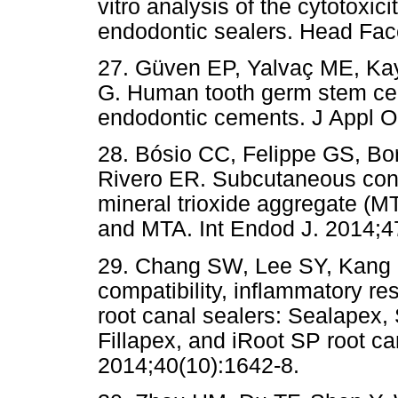
vitro analysis of the cytotoxici
endodontic sealers. Head Fac
27. Güven EP, Yalvaç ME, Kay
G. Human tooth germ stem cell
endodontic cements. J Appl Or
28. Bósio CC, Felippe GS, Bo
Rivero ER. Subcutaneous conne
mineral trioxide aggregate (M
and MTA. Int Endod J. 2014;4
29. Chang SW, Lee SY, Kang S
compatibility, inflammatory re
root canal sealers: Sealapex, 
Fillapex, and iRoot SP root ca
2014;40(10):1642-8.