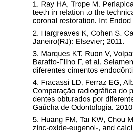
1. Ray HA, Trope M. Periapical
teeth in relation to the technica
coronal restoration. Int End
2. Hargreaves K, Cohen S. Ca
Janeiro(RJ): Elsevier; 2011.
3. Marques KT, Ruon V, Volpa
Baratto-Filho F, et al. Selame
diferentes cimentos endodônt
4. Fracassi LD, Ferraz EG, Al
Comparação radiográfica do p
dentes obturados por diferent
Gaúcha de Odontologia. 2010;
5. Huang FM, Tai KW, Chou MY,
zinc-oxide-eugenol-, and calc