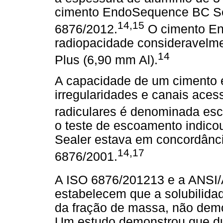
cimento EndoSequence BC Se
14,15
6876/2012.
O cimento En
radiopacidade consideravelm
14
Plus (6,90 mm Al).
A capacidade de um cimento 
irregularidades e canais aces
radiculares é denominada es
o teste de escoamento indic
Sealer estava em concordânc
14,17
6876/2001.
A ISO 6876/201213 e a ANSI/
estabelecem que a solubilid
da fração de massa, não demo
Um estudo demonstrou que dur