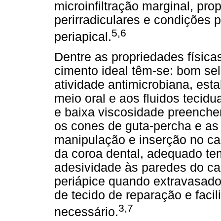
microinfiltração marginal, pr
perirradiculares e condições
5,6
periapical.
Dentre as propriedades física
cimento ideal têm-se: bom se
atividade antimicrobiana, esta
meio oral e aos fluidos teci
e baixa viscosidade preenche
os cones de guta-percha e as 
manipulação e inserção no can
da coroa dental, adequado te
adesividade às paredes do can
periápice quando extravasado,
de tecido de reparação e fac
3,7
necessário.