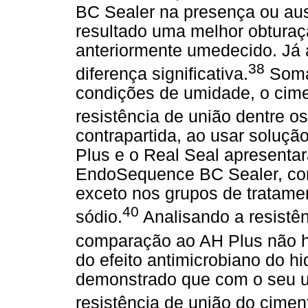
BC Sealer na presença ou aus
resultado uma melhor obturaçã
anteriormente umedecido. Já
38
diferença significativa.
Soman
condições de umidade, o cime
resistência de união dentre o
contrapartida, ao usar soluçã
Plus e o Real Seal apresentar
EndoSequence BC Sealer, com d
exceto nos grupos de tratamen
40
sódio.
Analisando a resistê
comparação ao AH Plus não h
do efeito antimicrobiano do hi
demonstrado que com o seu u
resistência de união do cimen