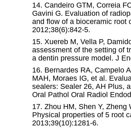
14. Candeiro GTM, Correia FC
Gavini G. Evaluation of radiop
and flow of a bioceramic root 
2012;38(6):842-5.
15. Xuereb M, Vella P, Damido
assessment of the setting of t
a dentin pressure model. J En
16. Bernardes RA, Campelo AA
MAH, Moraes IG, et al. Evaluat
sealers: Sealer 26, AH Plus,
Oral Pathol Oral Radiol Endod
17. Zhou HM, Shen Y, Zheng W
Physical properties of 5 root 
2013;39(10):1281-6.