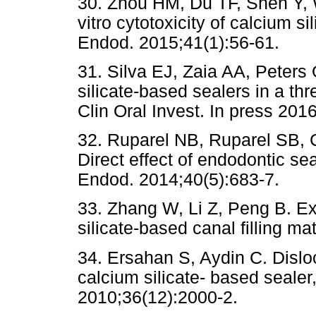
30. Zhou HM, Du TF, Shen Y,
vitro cytotoxicity of calcium s
Endod. 2015;41(1):56-61.
31. Silva EJ, Zaia AA, Peters 
silicate-based sealers in a th
Clin Oral Invest. In press 2016
32. Ruparel NB, Ruparel SB, 
Direct effect of endodontic sea
Endod. 2014;40(5):683-7.
33. Zhang W, Li Z, Peng B. Ex
silicate-based canal filling ma
34. Ersahan S, Aydin C. Disloc
calcium silicate- based sealer
2010;36(12):2000-2.