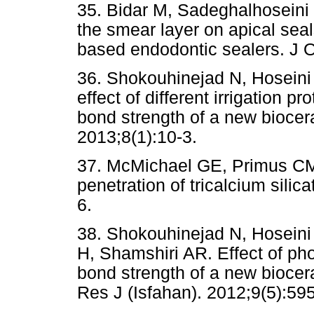
35. Bidar M, Sadeghalhoseini 
the smear layer on apical seal
based endodontic sealers. J O
36. Shokouhinejad N, Hoseini
effect of different irrigation 
bond strength of a new biocer
2013;8(1):10-3.
37. McMichael GE, Primus CM
penetration of tricalcium sili
6.
38. Shokouhinejad N, Hoseini
H, Shamshiri AR. Effect of ph
bond strength of a new biocera
Res J (Isfahan). 2012;9(5):595