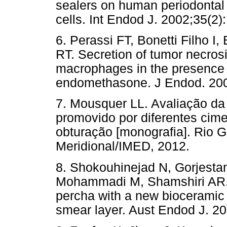
sealers on human periodontal
cells. Int Endod J. 2002;35(2)
6. Perassi FT, Bonetti Filho I
RT. Secretion of tumor necros
macrophages in the presence 
endomethasone. J Endod. 200
7. Mousquer LL. Avaliação da
promovido por diferentes cim
obturação [monografia]. Rio 
Meridional/IMED, 2012.
8. Shokouhinejad N, Gorjesta
Mohammadi M, Shamshiri AR. P
percha with a new bioceramic 
smear layer. Aust Endod J. 20