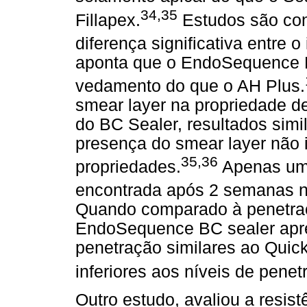
34,35
Fillapex.
Estudos são cont
diferença significativa entre 
aponta que o EndoSequence B
vedamento do que o AH Plus.
smear layer na propriedade d
do BC Sealer, resultados simi
presença do smear layer não 
35,36
propriedades.
Apenas uma
encontrada após 2 semanas n
Quando comparado à penetraç
EndoSequence BC sealer apre
penetração similares ao Qui
inferiores aos níveis de pene
Outro estudo, avaliou a resi