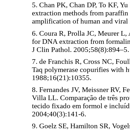
5. Chan PK, Chan DP, To KF, Yu
extraction methods from paraffi
amplification of human and viral
6. Coura R, Prolla JC, Meurer L, 
for DNA extraction from formalin
J Clin Pathol. 2005;58(8):894–5.
7. de Franchis R, Cross NC, Foul
Taq polymerase copurifies with
1988;16(21):10355.
8. Fernandes JV, Meissner RV,
Villa LL. Comparação de três pro
tecido fixado em formol e incluí
2004;40(3):141-6.
9. Goelz SE, Hamilton SR, Vogel