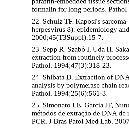
paraffin-embedded tissue sections
formalin for long periods. Pathol
22. Schulz TF. Kaposi's sarcoma
herpesvirus 8): epidemiology an
2000;45(T3Suppl):15-7.
23. Sepp R, Szabó I, Uda H, Sak
extraction from routinely process
Pathol. 1994;47(3):318-23.
24. Shibata D. Extraction of DNA
analysis by polymerase chain rea
Pathol. 1994;25(6):561-3.
25. Simonato LE, Garcia JF, Nun
métodos de extração de DNA de m
PCR. J Bras Patol Med Lab. 2007