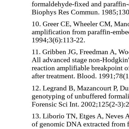
formaldehyde-fixed and paraffi
Biophys Res Commun. 1985;130
10. Greer CE, Wheeler CM, Man
amplification from paraffin-emb
1994;3(6):113-22.
11. Gribben JG, Freedman A, Woo
All advanced stage non-Hodgkin
reaction amplifiable breakpoint o
after treatment. Blood. 1991;78(
12. Legrand B, Mazancourt P, Du
genotyping of unbuffered formali
Forensic Sci Int. 2002;125(2-3):
13. Liborio TN, Etges A, Neves
of genomic DNA extracted from f