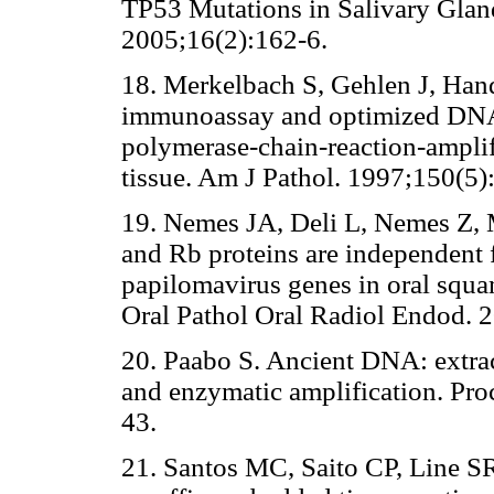
TP53 Mutations in Salivary Glan
2005;16(2):162-6.
18. Merkelbach S, Gehlen J, Han
immunoassay and optimized DNA e
polymerase-chain-reaction-ampli
tissue. Am J Pathol. 1997;150(5)
19. Nemes JA, Deli L, Nemes Z, 
and Rb proteins are independent
papilomavirus genes in oral squ
Oral Pathol Oral Radiol Endod. 
20. Paabo S. Ancient DNA: extrac
and enzymatic amplification. Pr
43.
21. Santos MC, Saito CP, Line S