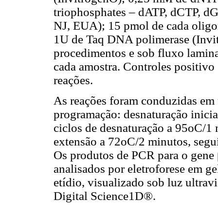
triophosphates – dATP, dCTP, d
NJ, EUA); 15 pmol de cada olig
1U de Taq DNA polimerase (Invitr
procedimentos e sob fluxo lamin
cada amostra. Controles positivo 
reações.
As reações foram conduzidas em 
programação: desnaturação inicia
ciclos de desnaturação a 95oC/1 
extensão a 72oC/2 minutos, segui
Os produtos de PCR para o gene 
analisados por eletroforese em g
etídio, visualizado sob luz ultr
Digital Science1D®.