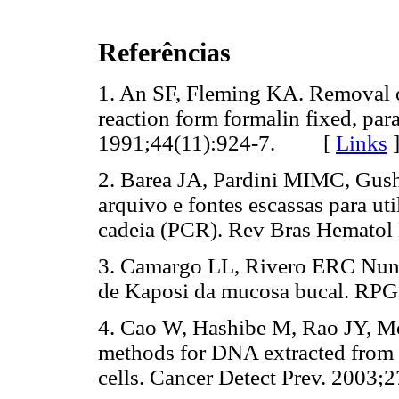
Referências
1. An SF, Fleming KA. Removal of
reaction form formalin fixed, par
1991;44(11):924-7. [
Links
2. Barea JA, Pardini MIMC, Gush
arquivo e fontes escassas para ut
cadeia (PCR). Rev Bras Hematol
3. Camargo LL, Rivero ERC Nun
de Kaposi da mucosa bucal. RPG
4. Cao W, Hashibe M, Rao JY, M
methods for DNA extracted from 
cells. Cancer Detect Prev. 2003;