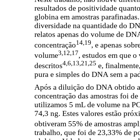
resultados de positividade quant
globina em amostras parafinadas.
diversidade na quantidade do DNA
relatos apenas do volume de DNA 
14,19
concentração
, e apenas sob
3,12,17
volume
, estudos em que o
4,6,13,21,25
descritos
e, finalmente,
pura e simples do DNA sem a pa
Após a diluição do DNA obtido a 
concentração das amostras foi d
utilizamos 5 mL de volume na PC
74,3 ng. Estes valores estão próx
obtiveram 55% de amostras ampli
trabalho, que foi de 23,33% de p