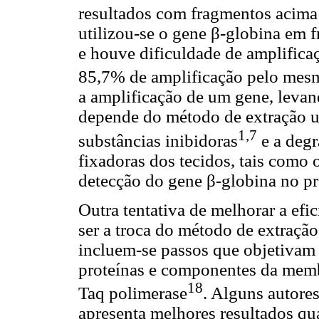
resultados com fragmentos acima
utilizou-se o gene β-globina em
e houve dificuldade de amplifica
85,7% de amplificação pelo me
a amplificação de um gene, leva
depende do método de extração ut
1,7
substâncias inibidoras
e a deg
fixadoras dos tecidos, tais como 
detecção do gene β-globina no pr
Outra tentativa de melhorar a efi
ser a troca do método de extração
incluem-se passos que objetivam 
proteínas e componentes da memb
18
Taq polimerase
. Alguns autore
apresenta melhores resultados q