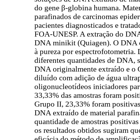
do gene β-globina humana. Mater
parafinados de carcinomas epider
pacientes diagnosticados e trata
FOA-UNESP. A extração do DNA 
DNA minikit (Quiagen). O DNA ob
à pureza por espectrofotometria
diferentes quantidades de DNA, s
DNA originalmente extraído e 
diluído com adição de água ultrap
oligonucleotídeos iniciadores pa
33,33% das amostras foram posit
Grupo II, 23,33% foram positivas
DNA extraído de material parafina
quantidade de amostras positiva
os resultados obtidos sugiram qu
eficácia do método de amplifica