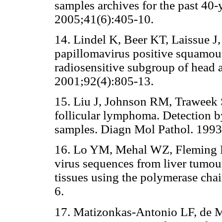
samples archives for the past 40-
2005;41(6):405-10.
14. Lindel K, Beer KT, Laissue 
papillomavirus positive squamous
radiosensitive subgroup of head 
2001;92(4):805-13.
15. Liu J, Johnson RM, Traweek 
follicular lymphoma. Detection b
samples. Diagn Mol Pathol. 1993
16. Lo YM, Mehal WZ, Fleming KA.
virus sequences from liver tum
tissues using the polymerase chai
6.
17. Matizonkas-Antonio LF, de 