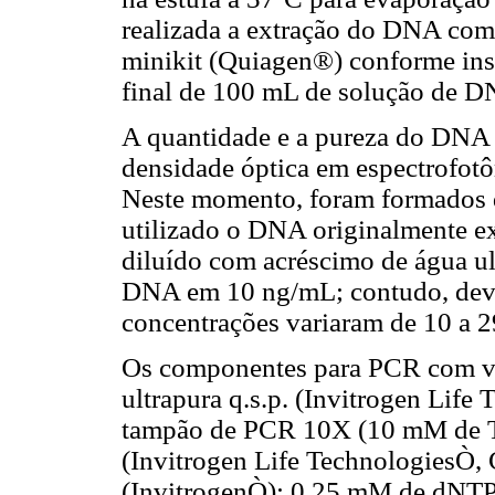
realizada a extração do DNA co
minikit (Quiagen®) conforme ins
final de 100 mL de solução de D
A quantidade e a pureza do DNA
densidade óptica em espectrof
Neste momento, foram formados d
utilizado o DNA originalmente e
diluído com acréscimo de água ul
DNA em 10 ng/mL; contudo, devid
concentrações variaram de 10 a 2
Os componentes para PCR com vo
ultrapura q.s.p. (Invitrogen Life
tampão de PCR 10X (10 mM de T
(Invitrogen Life TechnologiesÒ
(InvitrogenÒ); 0,25 mM de dNTPs