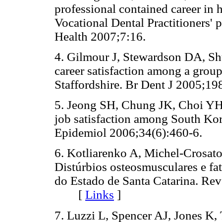
professional contained career in h
Vocational Dental Practitioners'
Health 2007;7:16.
4. Gilmour J, Stewardson DA, Sh
career satisfaction among a group 
Staffordshire. Br Dent J 2005
5. Jeong SH, Chung JK, Choi YH,
job satisfaction among South Ko
Epidemiol 2006;34(6):460-6
6. Kotliarenko A, Michel-Crosat
Distúrbios osteosmusculares e fat
do Estado de Santa Catarina. Re
[
Links
]
7. Luzzi L, Spencer AJ, Jones K, 