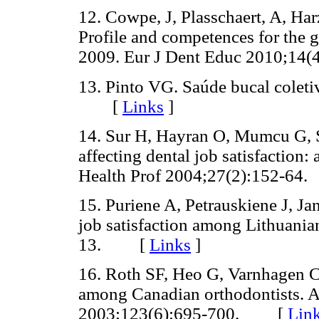
12. Cowpe, J, Plasschaert, A, H
Profile and competences for the 
2009. Eur J Dent Educ 2010;
13. Pinto VG. Saúde bucal coletiv
[
Links
]
14. Sur H, Hayran O, Mumcu G, S
affecting dental job satisfaction:
Health Prof 2004;27(2):152-
15. Puriene A, Petrauskiene J, Jan
job satisfaction among Lithuania
13. [
Links
]
16. Roth SF, Heo G, Varnhagen C
among Canadian orthodontists. A
2003;123(6):695-700. [
Lin