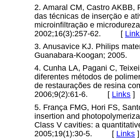
2. Amaral CM, Castro AKBB, 
das técnicas de inserçäo e at
microinfiltraçäo e microdurez
2002;16(3):257-62. [
Link
3. Anusavice KJ. Philips mater
Guanabara-Koogan; 2005
4. Cunha LA, Pagani C, Teixei
diferentes métodos de polimer
de restaurações de resina co
2006;9(2):61-6. [
Links
]
5. França FMG, Hori FS, Santo
insertion and photopolymeriza
Class V cavities: a quantitati
2005;19(1):30-5. [
Links
]