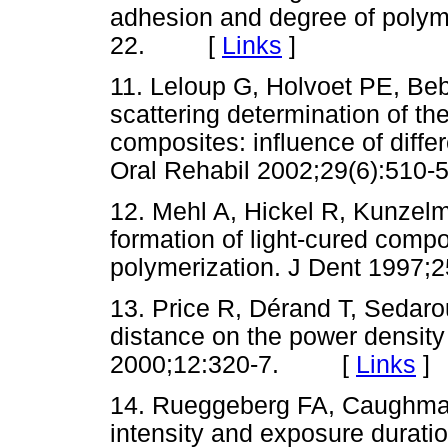
adhesion and degree of polym
22. [
Links
]
11. Leloup G, Holvoet PE, B
scattering determination of the
composites: influence of differ
Oral Rehabil 2002;29(6):5
12. Mehl A, Hickel R, Kunzel
formation of light-cured compo
polymerization. J Dent 199
13. Price R, Dérand T, Sedaro
distance on the power density 
2000;12:320-7. [
Links
]
14. Rueggeberg FA, Caughman 
intensity and exposure durati