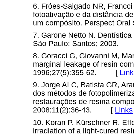
6. Fróes-Salgado NR, Francci
fotoativação e da distância d
um compósito. Perspect Ora
7. Garone Netto N. Dentística 
São Paulo: Santos; 2003.
8. Goracci G, Giovanni M, Mart
marginal leakage of resin com
1996;27(5):355-62. [
Link
9. Jorge ALC, Batista GR, Ara
dos métodos de fotopolimeriza
restaurações de resina compo
2008;11(2):36-43. [
Links
10. Koran P, Kürschner R. Eff
irradiation of a light-cured re