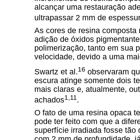
alcançar uma restauração ad
ultrapassar 2 mm de espessu
As cores de resina composta 
adição de óxidos pigmentantes
polimerização, tanto em sua 
velocidade, devido a uma maio
16
Swartz et al.
observaram qu
escura atinge somente dois te
mais claras e, atualmente, ou
1,11
achados
.
O fato de uma resina opaca te
pode ter feito com que a dife
superfície irradiada fosse tã
com 2 mm de profundidade, já