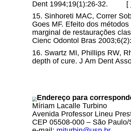
Dent 1994;19(1):26-32. [
15. Sinhoreti MAC, Correr So
Goes MF. Efeito dos métodos d
marginal de restaurações cla
Cienc Odontol Bras 2003;6
16. Swartz MI, Phillips RW, Rh
depth of cure. J Am Dent A
Endereço para correspond
Míriam Lacalle Turbino
Avenida Professor Lineu Prest
CEP 05508-000 – São Paulo
e-mail:
miturbin@usp.br