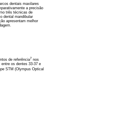
arcos dentais maxilares
omparativamente a precisão
mo três técnicas de
o dental mandibular
dição apresentam melhor
ldagem.
7
ntos de referência
nos
, entre os dentes 33-37 e
pe STM (Olympus Optical