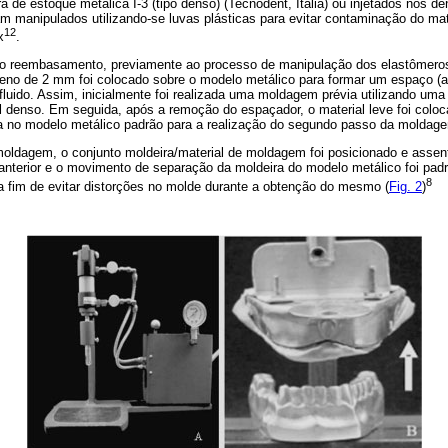
de estoque metálica I-3 (tipo denso) (Tecnodent, Itália) ou injetados nos dent
m manipulados utilizando-se luvas plásticas para evitar contaminação do mat
12
x
.
o reembasamento, previamente ao processo de manipulação dos elastômeros
eno de 2 mm foi colocado sobre o modelo metálico para formar um espaço (alí
 fluido. Assim, inicialmente foi realizada uma moldagem prévia utilizando um
l denso. Em seguida, após a remoção do espaçador, o material leve foi coloc
da no modelo metálico padrão para a realização do segundo passo da moldag
oldagem, o conjunto moldeira/material de moldagem foi posicionado e assen
 anterior e o movimento de separação da moldeira do modelo metálico foi pa
8
 fim de evitar distorções no molde durante a obtenção do mesmo (
Fig. 2
)