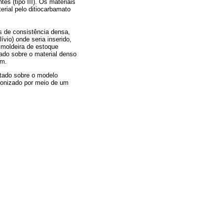
es (tipo III). Os materiais
erial pelo ditiocarbamato
 de consistência densa,
vio) onde seria inserido,
a moldeira de estoque
ado sobre o material denso
em.
tado sobre o modelo
dronizado por meio de um