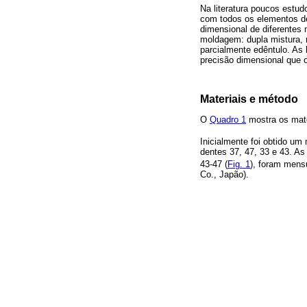
Na literatura poucos estu
com todos os elementos den
dimensional de diferentes 
moldagem: dupla mistura, 
parcialmente edêntulo. As 
precisão dimensional que 
Materiais e método
O
Quadro 1
mostra os mater
Inicialmente foi obtido um
dentes 37, 47, 33 e 43. As
43-47 (
Fig. 1
), foram mens
Co., Japão).