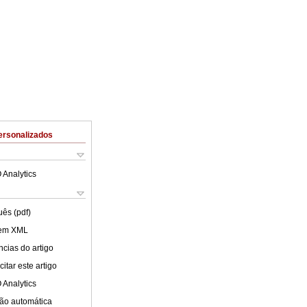
ersonalizados
 Analytics
uês (pdf)
 em XML
cias do artigo
itar este artigo
 Analytics
ão automática