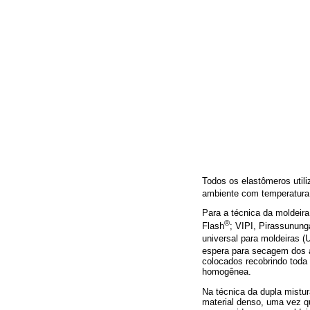
Todos os elastômeros util
ambiente com temperatura 
Para a técnica da moldeira
®
Flash
; VIPI, Pirassunung
universal para moldeiras (
espera para secagem dos a
colocados recobrindo toda 
homogênea.
Na técnica da dupla mistu
material denso, uma vez q