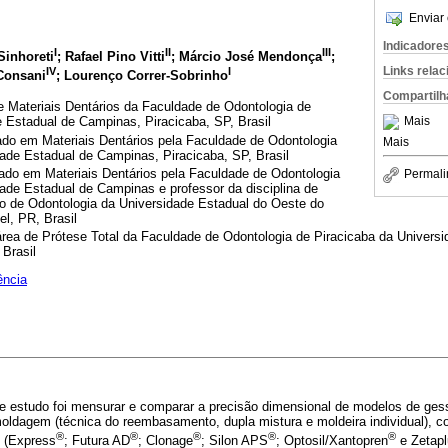
Enviar 
Indicadore
I
II
III
Sinhoreti
; Rafael Pino Vitti
; Márcio José Mendonça
;
Links rela
IV
I
Consani
; Lourenço Correr-Sobrinho
Compartilh
de Materiais Dentários da Faculdade de Odontologia de
e Estadual de Campinas, Piracicaba, SP, Brasil
Mais
ado em Materiais Dentários pela Faculdade de Odontologia
Mais
dade Estadual de Campinas, Piracicaba, SP, Brasil
ado em Materiais Dentários pela Faculdade de Odontologia
Permali
ade Estadual de Campinas e professor da disciplina de
do de Odontologia da Universidade Estadual do Oeste do
l, PR, Brasil
rea de Prótese Total da Faculdade de Odontologia de Piracicaba da Univers
Brasil
ência
e estudo foi mensurar e comparar a precisão dimensional de modelos de ges
moldagem (técnica do reembasamento, dupla mistura e moldeira individual), c
®
®
®
®
®
 (Express
; Futura AD
; Clonage
; Silon APS
; Optosil/Xantopren
e Zetap