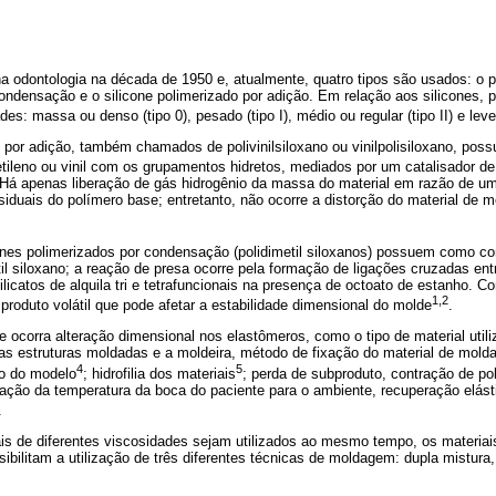
 odontologia na década de 1950 e, atualmente, quatro tipos são usados: o poli
condensação e o silicone polimerizado por adição. Em relação aos silicones
es: massa ou denso (tipo 0), pesado (tipo I), médio ou regular (tipo II) e leve (
 por adição, também chamados de polivinilsiloxano ou vinilpolisiloxano, pos
etileno ou vinil com os grupamentos hidretos, mediados por um catalisador de 
Há apenas liberação de gás hidrogênio da massa do material em razão de um
siduais do polímero base; entretanto, não ocorre a distorção do material de
cones polimerizados por condensação (polidimetil siloxanos) possuem como 
til siloxano; a reação de presa ocorre pela formação de ligações cruzadas en
ilicatos de alquila tri e tetrafuncionais na presença de octoato de estanho. 
1,2
 produto volátil que pode afetar a estabilidade dimensional do molde
.
 ocorra alteração dimensional nos elastômeros, como o tipo de material utili
 as estruturas moldadas e a moldeira, método de fixação do material de mol
4
5
to do modelo
; hidrofilia dos materiais
; perda de subproduto, contração de po
ração da temperatura da boca do paciente para o ambiente, recuperação elást
.
ais de diferentes viscosidades sejam utilizados ao mesmo tempo, os materi
sibilitam a utilização de três diferentes técnicas de moldagem: dupla mistu