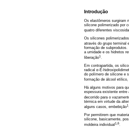
Introdução
Os elastômeros surgiram na
silicone polimerizado por 
quatro diferentes viscosidad
Os silicones polimerizados
através do grupo terminal 
formação de subprodutos. 
a umidade e os hidretos re
1
liberação
.
Em contrapartida, os sili
radical
α
-É-hidroxipolidime
do polímero de silicone e s
formação de álcool etílico,
Há alguns motivos para que
espessura existente entre
decorrido para o vazamen
térmica em virtude da alte
1
alguns casos, embebição
Por permitirem que materi
silicone, basicamente, pos
1,6
moldeira individual
.