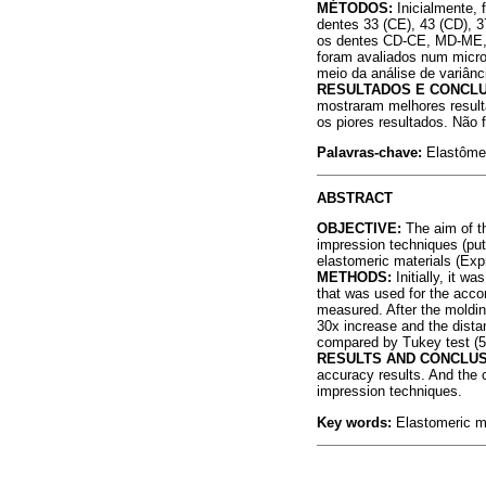
MÉTODOS:
Inicialmente, 
dentes 33 (CE), 43 (CD), 3
os dentes CD-CE, MD-ME,
foram avaliados num micro
meio da análise de variân
RESULTADOS E CONCL
mostraram melhores result
os piores resultados. Não
Palavras-chave:
Elastôme
ABSTRACT
OBJECTIVE:
The aim of t
impression techniques (put
elastomeric materials (E
METHODS:
Initially, it w
that was used for the ac
measured. After the moldi
30x increase and the dista
compared by Tukey test (
RESULTS AND CONCLUS
accuracy results. And the 
impression techniques.
Key words:
Elastomeric ma