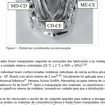
izados foram manipulados seguindo as instruções dos fabricantes e as mold
1,3,8
e umidade relativa controladas (23 °C ± 2 °C e 50% ± 10%)
.
 individual foram confeccionadas moldeiras individuais de resina acrílica ati
8-10
a - SP, Brasil) com alívio interno de 2 mm
. Inicialmente foi aplicada uma
®
Universal Adhesive
; Heraeus Kulzer GmBH, Alemanha) na parte interna de c
8,11
desivos foi de 5min
. Após a manipulação dos materiais, os elastômeros (
a superfície interna da moldeira, tomando-se cuidado para que a distribuição 
ra se fez necessário o auxílio de um segundo operador para realizar a dosag
ue ambos os materiais de consistência densa e fluida foram manipulados si