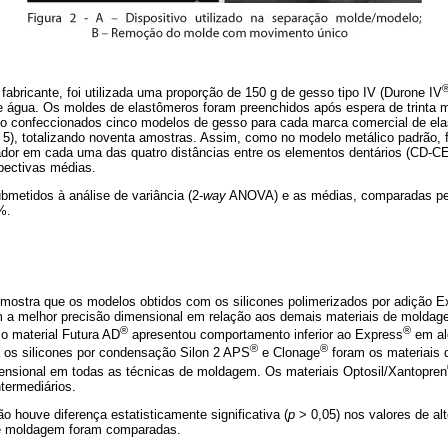
fabricante, foi utilizada uma proporção de 150 g de gesso tipo IV (Durone IV
e água. Os moldes de elastômeros foram preenchidos após espera de trinta mi
do confeccionados cinco modelos de gesso para cada marca comercial de ela
), totalizando noventa amostras. Assim, como no modelo metálico padrão, f
rador em cada uma das quatro distâncias entre os elementos dentários (CD
pectivas médias.
metidos à análise de variância (2-
way
ANOVA) e as médias, comparadas pel
%.
mostra que os modelos obtidos com os silicones polimerizados por adição E
 a melhor precisão dimensional em relação aos demais materiais de moldag
®
®
o material Futura AD
apresentou comportamento inferior ao Express
em al
®
®
 os silicones por condensação Silon 2 APS
e Clonage
foram os materiais
ensional em todas as técnicas de moldagem. Os materiais Optosil/Xantopren
termediários.
o houve diferença estatisticamente significativa (
p
> 0,05) nos valores de al
de moldagem foram comparadas.