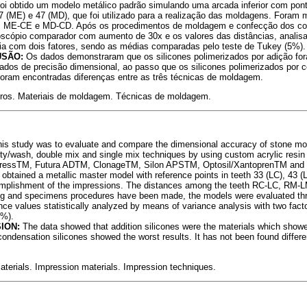
foi obtido um modelo metálico padrão simulando uma arcada inferior com pont
7 (ME) e 47 (MD), que foi utilizado para a realização das moldagens. Foram 
 ME-CE e MD-CD. Após os procedimentos de moldagem e confecção dos cor
scópio comparador com aumento de 30x e os valores das distâncias, analisa
cia com dois fatores, sendo as médias comparadas pelo teste de Tukey (5%).
USÃO:
Os dados demonstraram que os silicones polimerizados por adição for
ados de precisão dimensional, ao passo que os silicones polimerizados por
 foram encontradas diferenças entre as três técnicas de moldagem.
ros. Materiais de moldagem. Técnicas de moldagem.
his study was to evaluate and compare the dimensional accuracy of stone m
ty/wash, double mix and single mix techniques by using custom acrylic resin t
xpressTM, Futura ADTM, ClonageTM, Silon APSTM, Optosil/XantoprenTM and
as obtained a metallic master model with reference points in teeth 33 (LC), 43
complishment of the impressions. The distances among the teeth RC-LC, RM
ng and specimens procedures have been made, the models were evaluated th
nce values statistically analyzed by means of variance analysis with two fac
5%).
ION:
The data showed that addition silicones were the materials which show
condensation silicones showed the worst results. It has not been found diffe
terials. Impression materials. Impression techniques.