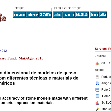
Serviços P
-4012
Journal
asso Fundo Mai./Ago. 2010
SciELO
Artigo
ão dimensional de modelos de gesso
Portug
m diferentes técnicas e materiais de
méricos
Artigo
Referên
Como c
l accuracy of stone models made with different
tomeric impression materials
SciELO
Traduç