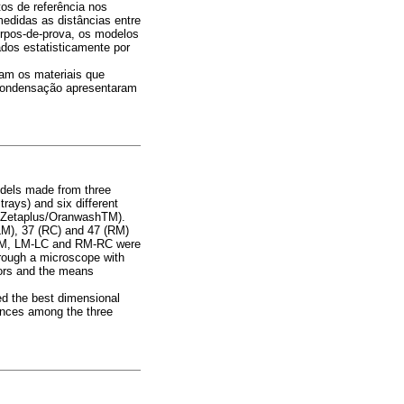
os de referência nos
medidas as distâncias entre
pos-de-prova, os modelos
dos estatisticamente por
am os materiais que
 condensação apresentaram
odels made from three
rays) and six different
 Zetaplus/OranwashTM).
 (LM), 37 (RC) and 47 (RM)
-LM, LM-LC and RM-RC were
rough a microscope with
tors and the means
ed the best dimensional
rences among the three