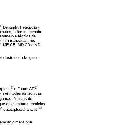
®
; Dentsply, Petrópolis -
nutos, a fim de permitir
stômero e técnica de
oram realizadas três
-CE, ME-CE, MD-CD e MD-
o teste de Tukey, com
®
®
xpress
e Futura AD
em em todas as técnicas
gumas técnicas de
 que apresentaram modelos
®
®
e Zetaplus/Oranwash
teração dimensional