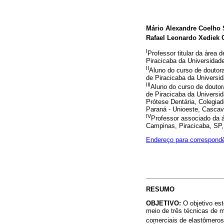
Mário Alexandre Coelho 
Rafael Leonardo Xediek 
I
Professor titular da área 
Piracicaba da Universidad
II
Aluno do curso de doutor
de Piracicaba da Universi
III
Aluno do curso de doutor
de Piracicaba da Universid
Prótese Dentária, Colegia
Paraná - Unioeste, Cascave
IV
Professor associado da á
Campinas, Piracicaba, SP, 
Endereço para correspond
RESUMO
OBJETIVO:
O objetivo est
meio de três técnicas de 
comerciais de elastômeros