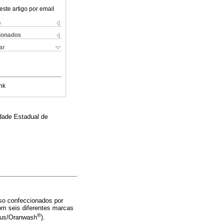
este artigo por email
s
cionados
ar
nk
idade Estadual de
so confeccionados por
om seis diferentes marcas
®
lus/Oranwash
).