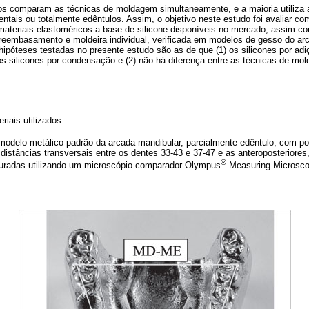
dos comparam as técnicas de moldagem simultaneamente, e a maioria utiliza 
tais ou totalmente edêntulos. Assim, o objetivo neste estudo foi avaliar c
materiais elastoméricos a base de silicone disponíveis no mercado, assim co
reembasamento e moldeira individual, verificada em modelos de gesso do arc
hipóteses testadas no presente estudo são as de que (1) os silicones por a
os silicones por condensação e (2) não há diferença entre as técnicas de mo
iais utilizados.
 modelo metálico padrão da arcada mandibular, parcialmente edêntulo, com po
 distâncias transversais entre os dentes 33-43 e 37-47 e as anteroposteriores
®
uradas utilizando um microscópio comparador Olympus
Measuring Microsco