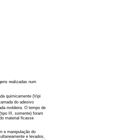
agens realizadas num
vada quimicamente (Vipi
 camada do adesivo
ada moldeira. O tempo de
tipo III, somente) foram
do material ficasse
em e manipulação do
multaneamente e levados,