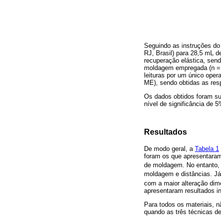
Seguindo as instruções do 
RJ, Brasil) para 28,5 mL d
recuperação elástica, sen
moldagem empregada (n = 5
leituras por um único ope
ME), sendo obtidas as res
Os dados obtidos foram sub
nível de significância de 5
Resultados
De modo geral, a
Tabela 1
foram os que apresentaram
de moldagem. No entanto, 
moldagem e distâncias. Já
com a maior alteração dim
apresentaram resultados in
Para todos os materiais, nã
quando as três técnicas 