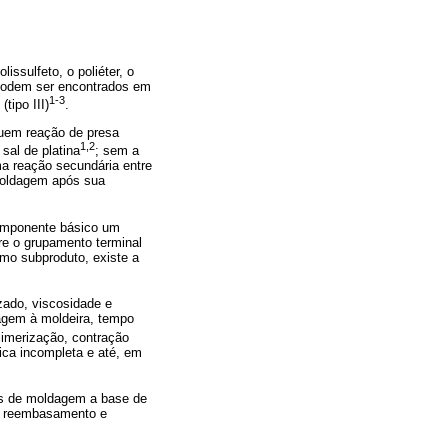
ssulfeto, o poliéter, o
, podem ser encontrados em
1-3
tipo III)
.
suem reação de presa
1,2
sal de platina
; sem a
a reação secundária entre
 moldagem após sua
componente básico um
tre o grupamento terminal
Como subproduto, existe a
zado, viscosidade e
dagem à moldeira, tempo
limerização, contração
ica incompleta e até, em
ais de moldagem a base de
ra, reembasamento e