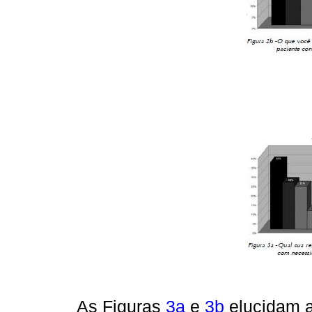
As Figuras
3a
e
3b
elucidam a