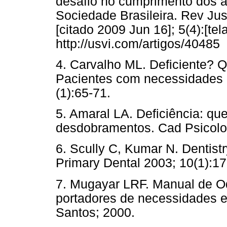
desafio no cumprimento dos a
Sociedade Brasileira. Rev Jus 
[citado 2009 Jun 16]; 5(4):[te
http://usvi.com/artigos/40485
4. Carvalho ML. Deficiente? 
Pacientes com necessidades 
(1):65-71.
5. Amaral LA. Deficiência: qu
desdobramentos. Cad Psicolog
6. Scully C, Kumar N. Dentistr
Primary Dental 2003; 10(1):17
7. Mugayar LRF. Manual de Od
portadores de necessidades es
Santos; 2000.