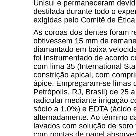
Unisul e permaneceram devi
destilada durante todo o exp
exigidas pelo Comitê de Ética
As coroas dos dentes foram 
obtivessem 15 mm de remanes
diamantado em baixa velocida
foi instrumentado de acordo 
com lima 35 (International Sta
constrição apical, com comp
ápice. Empregaram-se limas de
Petrópolis, RJ, Brasil) de 25 
radicular mediante irrigação c
sódio a 1,0%) e EDTA (ácido e
alternadamente. Ao término d
lavados com solução de soro 
com pontas de papel absorven