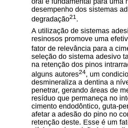
oral é fundamental para uma 
desempenho dos sistemas ad
21
degradação
.
A utilização de sistemas ade
resinosos promove uma efetiv
fator de relevância para a ci
seleção do sistema adesivo t
na retenção dos pinos intrarr
24
alguns autores
, um condici
desmineraliza a dentina a ní
penetrar, gerando áreas de me
resíduo que permaneça no inte
cimento endodôntico, guta-per
afetar a adesão do pino no c
retenção deste. Esse é um fato