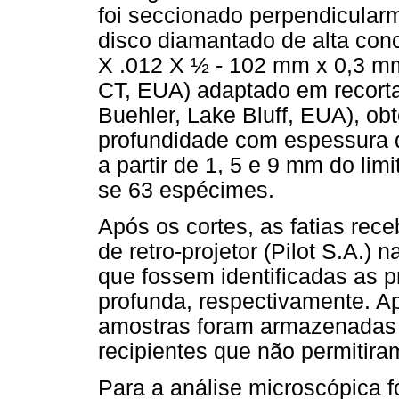
foi seccionado perpendicular
disco diamantado de alta con
X .012 X ½ - 102 mm x 0,3 mm
CT, EUA) adaptado em recorta
Buehler, Lake Bluff, EUA), ob
profundidade com espessura 
a partir de 1, 5 e 9 mm do limi
se 63 espécimes.
Após os cortes, as fatias re
de retro-projetor (Pilot S.A.) 
que fossem identificadas as p
profunda, respectivamente. Ap
amostras foram armazenadas 
recipientes que não permitira
Para a análise microscópica f