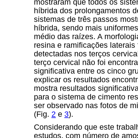
mostraram que todos os sist
híbrida dos prolongamentos de
sistemas de três passos mos
híbrida, sendo mais uniformes
médio das raízes. A morfolog
resina e ramificações laterais
detectadas nos terços cervica
terço cervical não foi encontr
significativa entre os cinco g
explicar os resultados encont
mostra resultados significati
para o sistema de cimento r
ser observado nas fotos de mi
(Fig.
2
e
3
).
Considerando que este trabalh
estudos, com número de amost