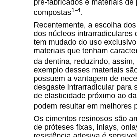
pré-fabricados e materiais de
1-4
compostas
.
Recentemente, a escolha dos 
dos núcleos intrarradiculares
tem mudado do uso exclusivo 
materiais que tenham caracte
da dentina, reduzindo, assim, o
exemplo desses materiais são 
possuem a vantagem de neces
desgaste intrarradicular pa
de elasticidade próximo ao da
podem resultar em melhores p
Os cimentos resinosos são am
de próteses fixas, inlays, onl
resistência adesiva é sensive