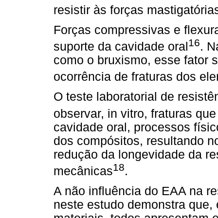
resistir às forças mastigatória
Forças compressivas e flexura
16
suporte da cavidade oral
. N
como o bruxismo, esse fator s
ocorrência de fraturas dos el
O teste laboratorial de resist
observar, in vitro, fraturas q
cavidade oral, processos fís
dos compósitos, resultando n
redução da longevidade da re
18
mecânicas
.
A não influência do EAA na r
neste estudo demonstra que, 