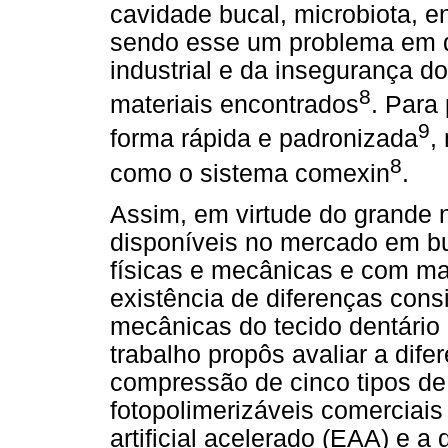
cavidade bucal, microbiota, en
sendo esse um problema em d
industrial e da insegurança d
8
materiais encontrados
. Para 
9
forma rápida e padronizada
,
8
como o sistema comexin
.
Assim, em virtude do grande
disponíveis no mercado em b
físicas e mecânicas e com mai
existência de diferenças cons
mecânicas do tecido dentário
trabalho propôs avaliar a dife
compressão de cinco tipos de
fotopolimerizáveis comerciai
artificial acelerado (EAA) e a