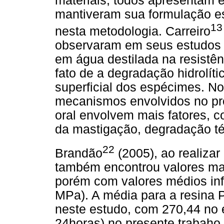
materiais, todos apresentam
mantiveram sua formulação es
13
nesta metodologia. Carreiro
observaram em seus estudos 
em água destilada na resistê
fato de a degradação hidrolít
superficial dos espécimes. No
mecanismos envolvidos no pr
oral envolvem mais fatores, 
da mastigação, degradação té
22
Brandão
(2005), ao realizar
também encontrou valores mai
porém com valores médios inf
MPa). A média para a resina P
neste estudo, com 270,44 no 
24horas) no presente trabaho.