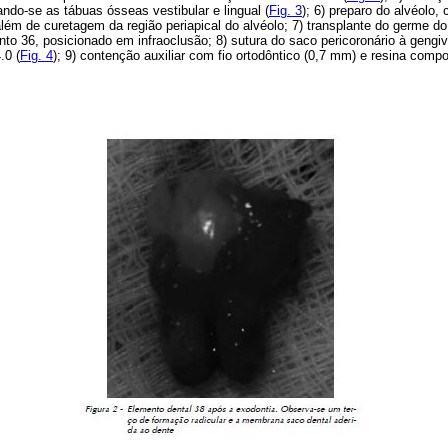
ando-se as tábuas ósseas vestibular e lingual (
Fig. 3
); 6) preparo do alvéolo
ém de curetagem da região periapical do alvéolo; 7) transplante do germe do
nto 36, posicionado em infraoclusão; 8) sutura do saco pericoronário à gengi
.0 (
Fig. 4
); 9) contenção auxiliar com fio ortodôntico (0,7 mm) e resina compo