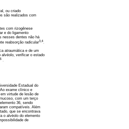
al, ou criado
nos são realizados com
ntes com rizogênese
ar e do ligamento
is nesses dentes não há
3,4
te reabsorção radicular
.
ica atraumática e de um
lvéolo, verificar o estado
6
.
iversidade Estadual do
 Ao exame clínico e
 em virtude de lesão de
ubmucoso, com um terço
 elemento 36, sendo
raram compatíveis. Além
antado, que se encontrava
ra o alvéolo do elemento
impossibilidade de