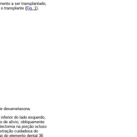
emento a ser transplantado,
o transplante (
Fig. 1
).
 de dexametasona.
inferior do lado esquerdo,
o de alívio, obliquamente
stectomia na porção ocluso
 extração cuidadosa do
ção do elemento dental 36