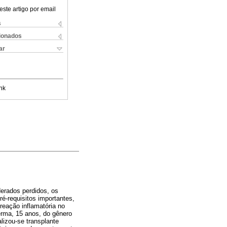
este artigo por email
s
cionados
ar
nk
derados perdidos, os
é-requisitos importantes,
reação inflamatória no
erma, 15 anos, do gênero
lizou-se transplante