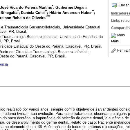
Enviar 
*
 José Ricardo Pereira Martins
; Guiherme Degani
*
**
**
e Sinegalia
; Daniela Colet
; Hilário Anderson Huber
;
Indicadore
****
Greison Rabelo de Oliveira
Links rela
 e Traumatologia Bucomaxilofaciais, Universidade Estadual
Compartilh
vel, PR, Brasil.
Mais
 Traumatologia Bucomaxilofaciais, Universidade Estadual do
, PR, Brasil.
Mais
rsidade Estadual do Oeste do Paraná, Cascavel, PR, Brasil.
Permali
ência em Cirurgia e Traumatologia Bucomaxilofaciais,
Oeste do Paraná, Cascavel, PR, Brasil.
ência
sido realizado por vários anos, sempre com o objetivo de salvar dentes consi
ra moderna tiveram sua evolução. Para esse tratamento, observamse alguns pr
do saco dentário, a importância da seleção do germe dental, a ausência de 
 grau de desenvolvimento do germe dental. Relato de caso: Paciente melanod
ca no elemento dental 36. Após análise de todos os critérios e indicações, rea