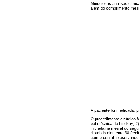
Minuciosas análises clínic
além do comprimento mesiod
A paciente foi medicada, 
O procedimento cirúrgico fo
pela técnica de Lindsay; 2
iniciada na mesial do segu
distal do elemento 38 (reg
germe dental, preservando-