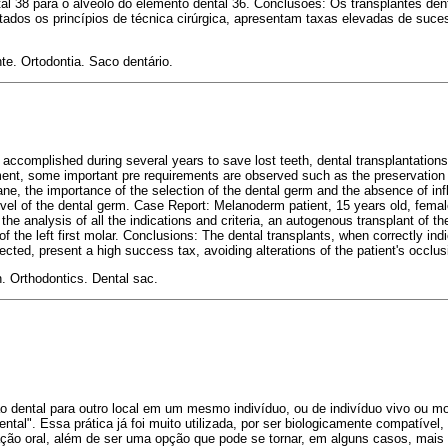
al 38 para o alvéolo do elemento dental 36. Conclusões: Os transplantes den
tados os princípios de técnica cirúrgica, apresentam taxas elevadas de suce
te. Ortodontia. Saco dentário.
 accomplished during several years to save lost teeth, dental transplantation
ment, some important pre requirements are observed such as the preservation 
e, the importance of the selection of the dental germ and the absence of in
el of the dental germ. Case Report: Melanoderm patient, 15 years old, female,
er the analysis of all the indications and criteria, an autogenous transplant of th
 of the left first molar. Conclusions: The dental transplants, when correctly in
pected, present a high success tax, avoiding alterations of the patient's occlus
n. Orthodontics. Dental sac.
o dental para outro local em um mesmo indivíduo, ou de indivíduo vivo ou mor
ntal". Essa prática já foi muito utilizada, por ser biologicamente compatíve
tação oral, além de ser uma opção que pode se tornar, em alguns casos, mais