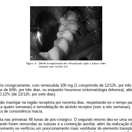
ós-cirurgicamente, com nimesulida 100 mg (1 comprimido de 12/12h, por três 
s de 6/6h, por três dias, ou enquanto houvesse sintomatologia dolorosa), a
 0,12% (de 12/12h, por sete dias).
 não mastigar na região receptora por noventa dias, respeitando-se o tempo p
s a quatro semanas) e remodelação do alvéolo receptor (seis a oito semanas).
ta de consistência macia.
feita nas primeiras 48 horas de pós-cirúrgico. O segundo retorno deu-se uma 
ando foram removidas as suturas e a contenção auxiliar, além da realização 
omento se verificou um posicionamento mais vestibular do elemento transplan