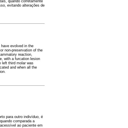
tais, quando corretamente
sso, evitando alterações de
s have evolved in the
or non-preservation of the
flammatory reaction,
 with a furcation lesion
e left third molar was
dicated and when all the
ion.
to para outro indivíduo, é
l, quando comparada a
 acessível ao paciente em