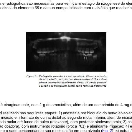
a e radiográfica são necessárias para verificar o estágio da rizogênese do el
istal do elemento 38 e da sua compatibilidade com o alvéolo que receberia 
pré-cirurgicamente, com 1 g de amoxicilina, além de um comprimido de 4 mg
i realizado nas seguintes etapas: 1) anestesia por bloqueio do nervo alveolar 
) incisão em formato de cunha distal ao segundo molar inferior, além de incisã
ndo molar até fundo de sulco (relaxante), com posterior sindesmotomia; 3) o
ião doadora), com instrumento rotatório (broca 701) e abundante irrigação; 4)
se o saco pericoronário e sua recolocação em seu alvéolo (
Fig. 2
); 5) extra