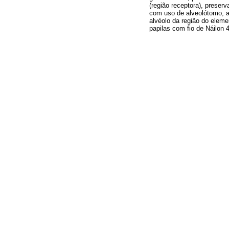
(região receptora), preserv
com uso de alveolótomo, al
alvéolo da região do eleme
papilas com fio de Náilon 4