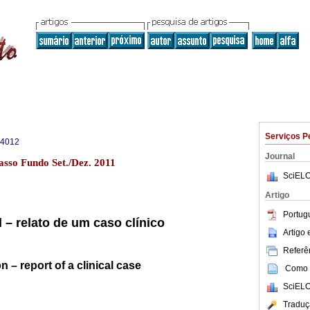
Serviços P
-4012
Journal
sso Fundo Set./Dez. 2011
SciELO
Artigo
Portug
 – relato de um caso clínico
Artigo
Referên
n – report of a clinical case
Como c
SciELO
Traduç