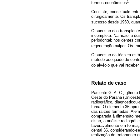
1
termos econômicos
.
Consiste, conceitualmente,
cirurgicamente. Os transpl
sucesso desde 1950, quand
O sucesso dos transplante
incompleta. Na maioria dos
periodontal; nos dentes c
regeneração pulpar. Os tr
O sucesso da técnica está
método adequado de conten
do alvéolo que vai receber
Relato de caso
Paciente G. A. C., gênero
Oeste do Paraná (Unioeste
radiográfico, diagnosticou
furca. O elemento 36 apre
das raízes formadas. Além
comparada à dimensão mesi
disso, a análise radiográf
favoravelmente em formação
dental 36, considerando-se
realização de tratamento or