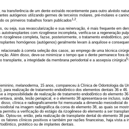
 na transferência de um dente extraído recentemente para outro alvéolo natur
antes autógenos utilizando germes de terceiros molares, pré-molares e cani
1,2
o os primeiros trabalhos foram publicados
.
s, ou seja, sua revascularização e sua reinervação, é mais frequente em de
 autotransplantes com rizogênese incompleta, verifica-se a regeneração pulp
om rizogênese completa, fazse, posteriormente, o tratamento endodôntico, po
ansplantes homógenos (autógenos) geralmente levam à anquilose e consequen
 relacionado à correta seleção dos casos, ao emprego de uma técnica cirúrg
ção. Além disso, deve-se minimizar o tempo que o dente permanece fora do a
5,
 o transplante, a integridade da membrana periodontal e a assepsia cirúrgica
 feminino, melanoderma, 15 anos, compareceu à Clínica de Odontologia da Un
), para realização de tratamento endodôntico dos elementos dentais 36 e 46.
-se a impossibilidade de realização de tratamento endodôntico do elemento 36
sentava, ainda, lesão periapical, e o elemento 38 apresentava-se incluso, s
 disso, clínica e radiograficamente foi mensurada a dimensão mesiodistal do
odistal na imagem radiográfica da coroa do elemento 38, as quais se most
ica permitiu a verificação do estágio da rizogênese do elemento a ser transpl
. Optou-se, então, pela realização de transplante dental do elemento 38 pa
 os fatores clínicos positivos e também por razões financeiras, haja vista a 
todôntico, protético ou de implantes dentais.