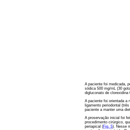
A paciente foi medicada, p
sódica 500 mg/mL (30 gota
digluconato de clorexidina
A paciente foi orientada a
ligamento periodontal (trê
paciente a manter uma die
A proservação inicial foi 
procedimento cirúrgico, qu
periapical (
Fig. 5
). Nesse m