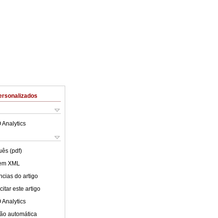
ersonalizados
 Analytics
uês (pdf)
 em XML
cias do artigo
itar este artigo
 Analytics
ão automática