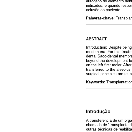
autógeno do elemento dent
indicados, e quando respei
oclusão ao paciente.
Palavras-chave:
Transplan
ABSTRACT
Introduction: Despite being
modern era. For this treat
dental Saco-dental membran
beyond the development lev
on the left first molar. Aft
transferred to the alveolus
surgical principles are res
Keywords:
Transplantatio
Introdução
A transferência de um órgã
chamada de "transplante de
outras técnicas de reabili