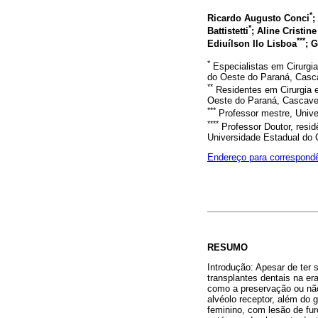
*
Ricardo Augusto Conci
;
*
Battistetti
; Aline Cristin
***
Ediuílson Ilo Lisboa
; 
*
Especialistas em Cirurgia
do Oeste do Paraná, Casca
**
Residentes em Cirurgia e
Oeste do Paraná, Cascavel
***
Professor mestre, Unive
****
Professor Doutor, resid
Universidade Estadual do 
Endereço para correspond
RESUMO
Introdução: Apesar de ter 
transplantes dentais na e
como a preservação ou não 
alvéolo receptor, além do
feminino, com lesão de fur