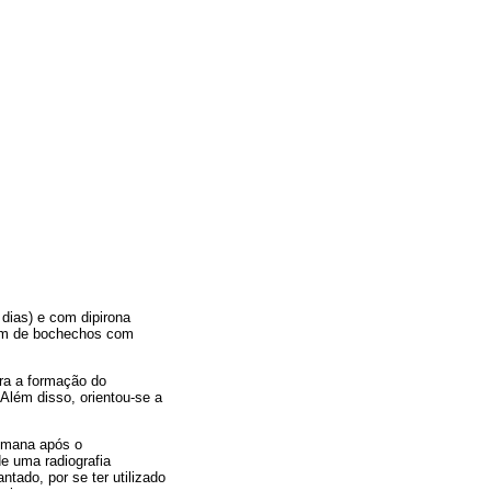
dias) e com dipirona
lém de bochechos com
ara a formação do
 Além disso, orientou-se a
semana após o
de uma radiografia
tado, por se ter utilizado