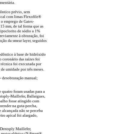
mentária.
ôntico prévio, sem
pical com limas Flexofile®
m o emprego de Gates-
15 mm, de tal forma que as
ipoclorito de sódio a 1%
Previamente à obturação, foi
ção da smear layer, seguidos
odôntico à base de hidróxido
 coronário das raízes foi
técnica foi executada por
 de umidade por três meses.
1 - desobturação manual;
e quatro foram usadas para a
tsply-Maillefer, Ballaigues,
balho fosse atingido com
prender na guta-percha,
te alcançada não se perceba
ro apical foi alargado,
Dentsply Maillefer,
 motor elétrico (X-Smart®,