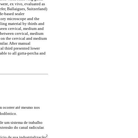
were, ex vivo, evaluated as
fer, Ballaigues, Suitzerland)
de-based sealer
tory microscope and the
ing material by thirds and
etween cervical, medium and
ce between cervical, medium
an on the cervical and medium
milar. After manual
cal third presented lower
able to all gutta-percha and
em ocorrer até mesmo nos
dodôntico.
de um sistema de trabalho
xtensão do canal radicular.
2
ício de sua industrialização