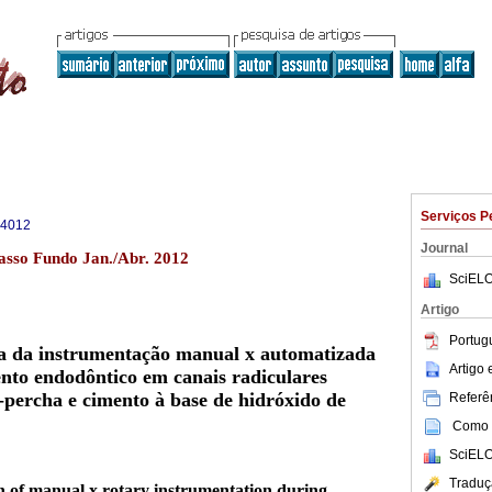
Serviços P
-4012
Journal
asso Fundo Jan./Abr. 2012
SciELO
Artigo
Portug
ia da instrumentação manual x automatizada
Artigo
nto endodôntico em canais radiculares
percha e cimento à base de hidróxido de
Referên
Como c
SciELO
Traduç
on of manual x rotary instrumentation during