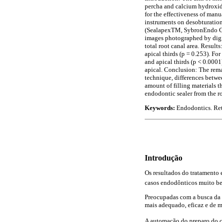
percha and calcium hydroxide
for the effectiveness of manu
instruments on desobturation
(SealapexTM, SybronEndo Cor
images photographed by digi
total root canal area. Resul
apical thirds (p = 0.253). Fo
and apical thirds (p < 0.0001
apical. Conclusion: The rema
technique, differences betwee
amount of filling materials t
endodontic sealer from the ro
Keywords:
Endodontics. Ret
Introdução
Os resultados do tratamento 
casos endodônticos muito be
Preocupadas com a busca da 
mais adequado, eficaz e de m
A automação do preparo do ca