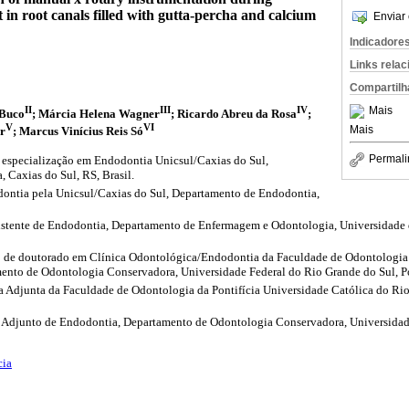
 in root canals filled with gutta-percha and calcium
Enviar 
Indicadore
Links rela
Compartilh
II
III
IV
Mais
 Buco
; Márcia Helena Wagner
; Ricardo Abreu da Rosa
;
V
VI
Mais
er
; Marcus Vinícius Reis Só
Permali
e especialização em Endodontia Unicsul/Caxias do Sul,
 Caxias do Sul, RS, Brasil.
dontia pela Unicsul/Caxias do Sul, Departamento de Endodontia,
stente de Endodontia, Departamento de Enfermagem e Odontologia, Universidade d
 de doutorado em Clínica Odontológica/Endodontia da Faculdade de Odontologia 
ento de Odontologia Conservadora, Universidade Federal do Rio Grande do Sul, Por
 Adjunta da Faculdade de Odontologia da Pontifícia Universidade Católica do Rio
 Adjunto de Endodontia, Departamento de Odontologia Conservadora, Universidad
cia