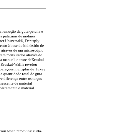
na remoção da guta-percha e
es palatinas de molares
aper Universal®, Dentsply-
mento à base de hidróxido de
a através de um microscópio
oram mensurados através do
a manual, o teste deKruskal-
de Kruskal-Wallis revelou
comparações múltiplas de Tukey
 a quantidade total de guta-
 diferença entre os terços
anescente de material
pletamente o material
ation when removing gutta-