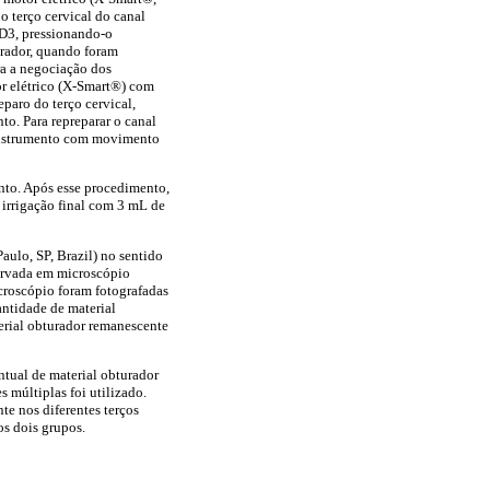
 terço cervical do canal
 D3, pressionando-o
urador, quando foram
ra a negociação dos
or elétrico (X-Smart®) com
paro do terço cervical,
o. Para repreparar o canal
a instrumento com movimento
nto. Após esse procedimento,
irrigação final com 3 mL de
aulo, SP, Brazil) no sentido
servada em microscópio
icroscópio foram fotografadas
antidade de material
rial obturador remanescente
entual de material obturador
 múltiplas foi utilizado.
te nos diferentes terços
os dois grupos.