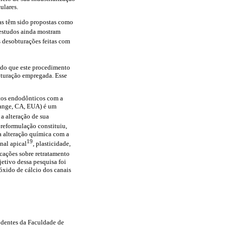
ulares.
cas têm sido propostas como
 estudos ainda mostram
s desobturações feitas com
ndo que este procedimento
obturação empregada. Esse
ntos endodônticos com a
range, CA, EUA) é um
 a alteração de sua
a reformulação constituiu,
a alteração química com a
19
nal apical
, plasticidade,
cações sobre retratamento
jetivo dessa pesquisa foi
óxido de cálcio dos canais
e dentes da Faculdade de