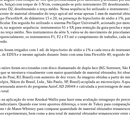
ues, Suíça) com torque de 3 N/cm, começando-se pelo instrumento D1 desobturando o
mento D2, desobturando o terço médio. Nessa sequência foi utilizado o instrumento
ente de material obturador do terço apical até restar apenas 1 mm de material obt
po Flexofile®, de diâmetros 15 e 20, na presença do hipoclorito de sódio a 1%, pa
adicular. Em seguida foi utilizado o sistema ProTaper Universal®, acionado por mot
, na seguinte sequência: instrumentos S1 e SX para remoção da guta-percha e repre
no terço médio. Nos instrumentos da série S, valeu-se do movimento de pincelament
 sequencialmente, os instrumentos F1, F2 e F3 até o cumprimento de trabalho, cad
ssão.
is foram irrigados com 1 mL de hipoclorito de sódio a 1% a cada troca de instrume
mL de EDTA e o mesmo agitado durante 3min com uma lima Flexofile 40, seguido de 
ta raízes foram seccionadas com disco diamantado de dupla face (KG Sorensen, São P
, que se mostrava visualmente com maior quantidade de material obturador, foi ob
ra do Piraí, RJ, Brasil) com aumento de dez vezes. As imagens obtidas a partir do m
lpix, Nikon do Brasil, Ltda., São Paulo, SP, Brasil) acoplada ao microscópio. A qu
 mensurada através do programa AutoCAD 2004® e calculada a porcentagem de mate
 total.
iu na aplicação do teste Kruskal-Wallis para fazer uma avaliação intragrupo do perc
 radiculares. Quando esse teste apontou diferença, o teste de Tukey para comparações
teste t de Mann-Whitney para comparar quantidade de material obturador remanescen
upos experimentais, bem como a área total de material obturador remanescente entre 