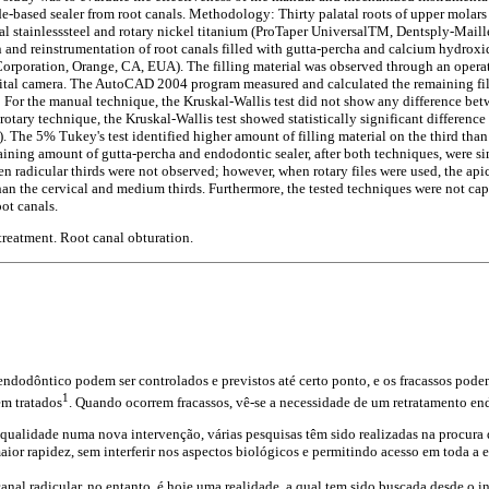
-based sealer from root canals. Methodology: Thirty palatal roots of upper molars 
al stainlesssteel and rotary nickel titanium (ProTaper UniversalTM, Dentsply-Maille
 and reinstrumentation of root canals filled with gutta-percha and calcium hydroxi
poration, Orange, CA, EUA). The filling material was observed through an opera
tal camera. The AutoCAD 2004 program measured and calculated the remaining fill
ts: For the manual technique, the Kruskal-Wallis test did not show any difference b
r rotary technique, the Kruskal-Wallis test showed statistically significant differen
). The 5% Tukey's test identified higher amount of filling material on the third th
ining amount of gutta-percha and endodontic sealer, after both techniques, were si
n radicular thirds were not observed; however, when rotary files were used, the api
han the cervical and medium thirds. Furthermore, the tested techniques were not cap
ot canals.
reatment. Root canal obturation.
endodôntico podem ser controlados e previstos até certo ponto, e os fracassos pod
1
m tratados
. Quando ocorrem fracassos, vê-se a necessidade de um retratamento en
qualidade numa nova intervenção, várias pesquisas têm sido realizadas na procura 
aior rapidez, sem interferir nos aspectos biológicos e permitindo acesso em toda a e
nal radicular, no entanto, é hoje uma realidade, a qual tem sido buscada desde o in