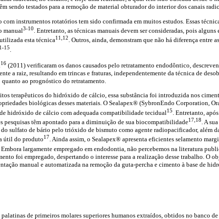
vêm sendo testados para a remoção de material obturador do interior dos canais radic
o com instrumentos rotatórios tem sido confirmada em muitos estudos. Essas técni
3-10
ão manual
. Entretanto, as técnicas manuais devem ser consideradas, pois alguns
11,12
tilizada esta técnica
. Outros, ainda, demonstram que não há diferença entre a
1-15
.
16
.
(2011) verificaram os danos causados pelo retratamento endodôntico, descreve
ente a raiz, resultando em trincas e fraturas, independentemente da técnica de des
 quanto ao prognóstico do retratamento.
tos terapêuticos do hidróxido de cálcio, essa substância foi introduzida nos cime
propriedades biológicas desses materiais. O Sealapex® (SybronEndo Corporation, O
15
de hidróxido de cálcio com adequada compatibilidade tecidual
. Entretanto, após
17,18
s pesquisas têm apontado para a diminuição de sua biocompatibilidade
. A su
 do sulfato de bário pelo trióxido de bismuto como agente radiopacificador, além d
17
a útil do produto
. Ainda assim, o Sealapex® apresenta eficientes selamento margi
. Embora largamente empregado em endodontia, não percebemos na literatura publi
ento foi empregado, despertando o interesse para a realização desse trabalho. O ob
mentação manual e automatizada na remoção da guta-percha e cimento à base de hidr
es palatinas de primeiros molares superiores humanos extraídos, obtidos no banco d