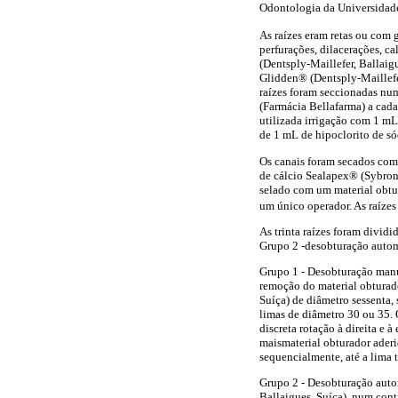
Odontologia da Universidade
As raízes eram retas ou com
perfurações, dilacerações, ca
(Dentsply-Maillefer, Ballaig
Glidden® (Dentsply-Maillefe
raízes foram seccionadas nu
(Farmácia Bellafarma) a cada
utilizada irrigação com 1 m
de 1 mL de hipoclorito de só
Os canais foram secados com
de cálcio Sealapex® (SybronE
selado com um material obtu
um único operador. As raíze
As trinta raízes foram divid
Grupo 2 -desobturação autom
Grupo 1 - Desobturação manua
remoção do material obturado
Suíça) de diâmetro sessenta,
limas de diâmetro 30 ou 35.
discreta rotação à direita e
maismaterial obturador aderi
sequencialmente, até a lima
Grupo 2 - Desobturação auto
Ballaigues, Suíça), num con