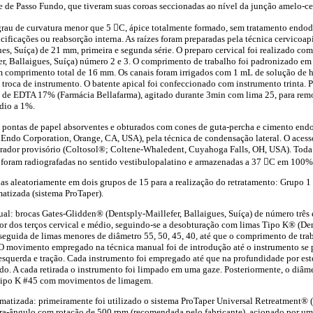
 de Passo Fundo, que tiveram suas coroas seccionadas ao nível da junção amelo-ce
 grau de curvatura menor que 5 C, ápice totalmente formado, sem tratamento endod
lcificações ou reabsorção interna. As raízes foram preparadas pela técnica cervicoa
ues, Suíça) de 21 mm, primeira e segunda série. O preparo cervical foi realizado co
r, Ballaigues, Suíça) número 2 e 3. O comprimento de trabalho foi padronizado em 
m comprimento total de 16 mm. Os canais foram irrigados com 1 mL de solução de h
 troca de instrumento. O batente apical foi confeccionado com instrumento trinta. 
L de EDTA 17% (Farmácia Bellafarma), agitado durante 3min com lima 25, para remo
dio a 1%.
 pontas de papel absorventes e obturados com cones de guta-percha e cimento end
ndo Corporation, Orange, CA, USA), pela técnica de condensação lateral. O acesso
rador provisório (Coltosol®; Coltene-Whaledent, Cuyahoga Falls, OH, USA). Toda 
s foram radiografadas no sentido vestibulopalatino e armazenadas a 37 C em 100%
idas aleatoriamente em dois grupos de 15 para a realização do retratamento: Grupo 
atizada (sistema ProTaper).
l: brocas Gates-Glidden® (Dentsply-Maillefer, Ballaigues, Suíça) de número três 
r dos terços cervical e médio, seguindo-se a desobturação com limas Tipo K® (Den
 seguida de limas menores de diâmetro 55, 50, 45, 40, até que o comprimento de tra
 O movimento empregado na técnica manual foi de introdução até o instrumento se 
 à esquerda e tração. Cada instrumento foi empregado até que na profundidade por es
do. A cada retirada o instrumento foi limpado em uma gaze. Posteriormente, o diâmet
 tipo K #45 com movimentos de limagem.
matizada: primeiramente foi utilizado o sistema ProTaper Universal Retreatment® (
tra-ângulo com rotação de 500 rpm (recomendada pelo fabricante), acionado por um