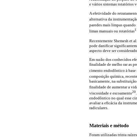
e vários sistemas rotatórios 
A efetividade do retratament
alternativa da instrumentaç
paredes mais limpas quando u
1
limas manuais ou rotatórias
Recentemente Shemesh et al
pode danificar significantem
aspecto deve ser considerado
Em razão dos conhecidos efei
finalidade de melho rar as 
cimento endodôntico à base 
composição química, recente
basicamente, na substituição
finalidade de aumentar a vid
20
viscosidade e escoamento
endodôntico no qual esse cim
avaliar a eficácia da instru
radiculares.
Materiais e método
Foram utilizadas trinta raíz