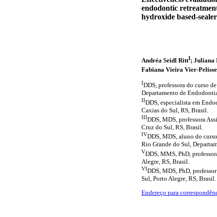
endodontic retreatment
hydroxide based-sealer
I
Andréa Seidl Ritt
; Juliana
Fabiana Vieira Vier-Peliss
I
DDS, professora do curso d
Departamento de Endodontia,
II
DDS, especialista em Endo
Caxias do Sul, RS, Brasil.
III
DDS, MDS, professora Assi
Cruz do Sul, RS, Brasil.
IV
DDS, MDS, aluno do curso
Rio Grande do Sul, Departam
V
DDS, MMS, PhD, professora
Alegre, RS, Brasil.
VI
DDS, MDS, PhD, professor
Sul, Porto Alegre, RS, Brasil.
Endereço para correspondên