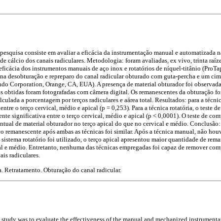
 pesquisa consiste em avaliar a eficácia da instrumentação manual e automatizada 
e cálcio dos canais radiculares. Metodologia: foram avaliadas, ex vivo, trinta raíz
 eficácia dos instrumentos manuais de aço inox e rotatórios de níquel-titânio (ProT
) na desobturação e repreparo do canal radicular obturado com guta-percha e um ci
do Corporation, Orange, CA, EUA). A presença de material obturador foi observad
ns obtidas foram fotografadas com câmera digital. Os remanescentes da obturação f
lada a porcentagem por terços radiculares e aárea total. Resultados: para a técnic
entre o terço cervical, médio e apical (p = 0,253). Para a técnica rotatória, o teste 
mente significativa entre o terço cervical, médio e apical (p < 0,0001). O teste de 
ntual de material obturador no terço apical do que no cervical e médio. Conclusão:
 remanescente após ambas as técnicas foi similar. Após a técnica manual, não houve
 sistema rotatório foi utilizado, o terço apical apresentou maior quantidade de rem
cal e médio. Entretanto, nenhuma das técnicas empregadas foi capaz de remover com
ais radiculares.
. Retratamento. Obturação do canal radicular.
s study was to evaluate the effectiveness of the manual and mechanized instrument