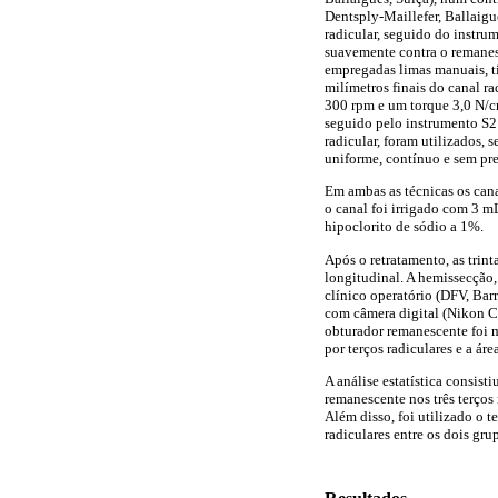
Dentsply-Maillefer, Ballaig
radicular, seguido do instru
suavemente contra o remanesc
empregadas limas manuais, ti
milímetros finais do canal r
300 rpm e um torque 3,0 N/cm
seguido pelo instrumento S2 
radicular, foram utilizados,
uniforme, contínuo e sem pre
Em ambas as técnicas os cana
o canal foi irrigado com 3 
hipoclorito de sódio a 1%.
Após o retratamento, as trin
longitudinal. A hemissecção
clínico operatório (DFV, Bar
com câmera digital (Nikon Co
obturador remanescente foi
por terços radiculares e a área
A análise estatística consist
remanescente nos três terços
Além disso, foi utilizado o 
radiculares entre os dois gr