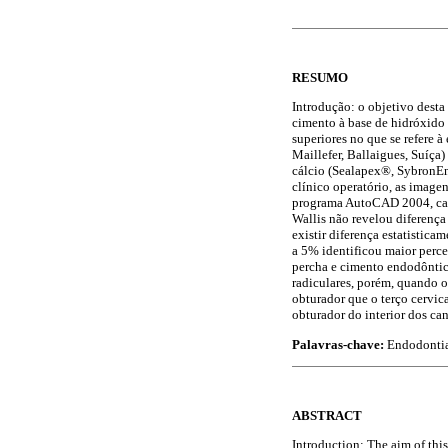
RESUMO
Introdução: o objetivo desta
cimento à base de hidróxido d
superiores no que se refere à
Maillefer, Ballaigues, Suíça
cálcio (Sealapex®, SybronEn
clínico operatório, as image
programa AutoCAD 2004, calcu
Wallis não revelou diferença 
existir diferença estatistica
a 5% identificou maior perce
percha e cimento endodôntico
radiculares, porém, quando o
obturador que o terço cervi
obturador do interior dos can
Palavras-chave:
Endodontia
ABSTRACT
Introduction: The aim of thi