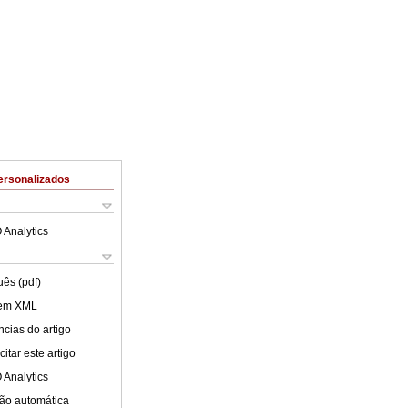
ersonalizados
 Analytics
uês (pdf)
 em XML
cias do artigo
itar este artigo
 Analytics
ão automática