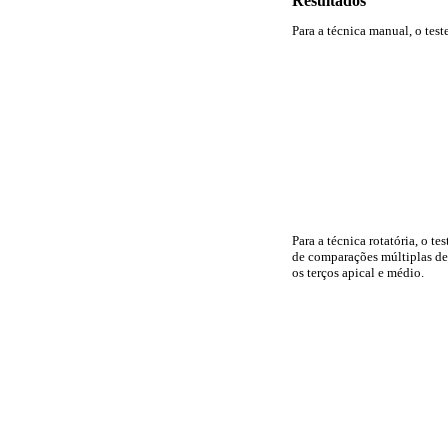
Resultados
Para a técnica manual, o test
Para a técnica rotatória, o te
de comparações múltiplas de T
os terços apical e médio.