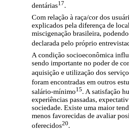
17
dentárias
.
Com relação à raça/cor dos usuári
explicados pela diferença de loca
miscigenação brasileira, podendo 
declarada pelo próprio entrevista
A condição socioeconômica influe
sendo importante no poder de co
aquisição e utilização dos serviç
foram encontradas em outros estud
15
salário-mínimo
. A satisfação h
experiências passadas, expectati
sociedade. Existe uma maior tendê
menos favorecidas de avaliar pos
20
oferecidos
.