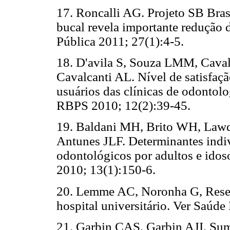
17. Roncalli AG. Projeto SB Bras
bucal revela importante redução d
Pública 2011; 27(1):4-5.
18. D'avila S, Souza LMM, Cava
Cavalcanti AL. Nível de satisfaç
usuários das clínicas de odontol
RBPS 2010; 12(2):39-45.
19. Baldani MH, Brito WH, Law
Antunes JLF. Determinantes indiv
odontológicos por adultos e idos
2010; 13(1):150-6.
20. Lemme AC, Noronha G, Resen
hospital universitário. Ver Saúde
21. Garbin CAS, Garbin AJI, Sum