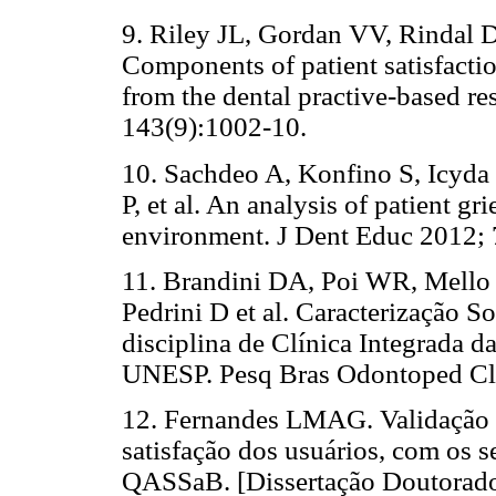
9. Riley JL, Gordan VV, Rindal DB,
Components of patient satisfaction
from the dental practive-based r
143(9):1002-10.
10. Sachdeo A, Konfino S, Icyda
P, et al. An analysis of patient gr
environment. J Dent Educ 2012; 
11. Brandini DA, Poi WR, Mell
Pedrini D et al. Caracterização S
disciplina de Clínica Integrada 
UNESP. Pesq Bras Odontoped Cli
12. Fernandes LMAG. Validação d
satisfação dos usuários, com os 
QASSaB. [Dissertação Doutorado