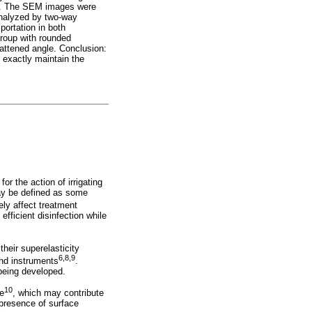
cts. The SEM images were
 analyzed by two-way
portation in both
group with rounded
attened angle. Conclusion:
 exactly maintain the
for the action of irrigating
may be defined as some
ely affect treatment
fficient disinfection while
heir superelasticity
6,8,9
and instruments
.
 being developed.
10
re
, which may contribute
e presence of surface