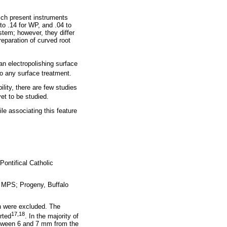
ch present instruments
to .14 for WP, and .04 to
tem; however, they differ
reparation of curved root
an electropolishing surface
o any surface treatment.
lity, there are few studies
t to be studied.
e associating this feature
ontifical Catholic
y MPS; Progeny, Buffalo
on were excluded. The
17,18
rted
. In the majority of
etween 6 and 7 mm from the