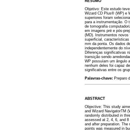
RESUMO
Objetivo: Este estudo teve
Wizard CD Plus® (WP) e Wi
superiores foram seleciona
para a instrumentação. O t
de tomografia computadoriz
em imagens pré e pós-prepa
(MD). Instrumentos novos 
superficial, característic
mm da ponta. Os dados de 
independentemente do níve
Diferenças significativas 
transição sendo arredonda
WP possuíam um ângulo ach
nenhum deles foi capaz de 
significativas entre os gru
Palavras-chave:
Preparo d
ABSTRACT
Objective: This study aim
and Wizard NavigatorTM (W
randomly distributed in thr
assessed at 2, 4, 6, and 
and after preparation. The
points was measured in bu