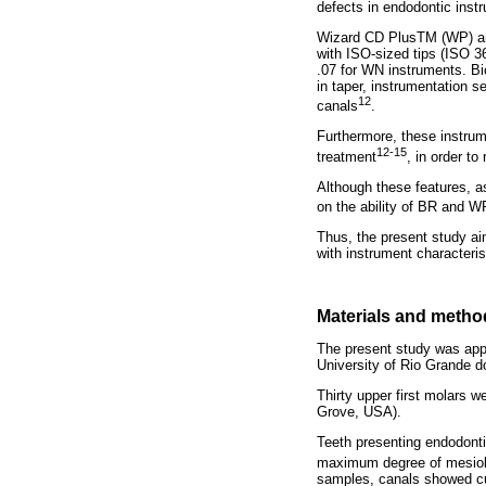
defects in endodontic instr
Wizard CD PlusTM (WP) and
with ISO-sized tips (ISO 36
.07 for WN instruments. B
in taper, instrumentation s
12
canals
.
Furthermore, these instrum
12-15
treatment
, in order t
Although these features, as
on the ability of BR and W
Thus, the present study ai
with instrument character
Materials and metho
The present study was appr
University of Rio Grande 
Thirty upper first molars 
Grove, USA).
Teeth presenting endodonti
maximum degree of mesiobu
samples, canals showed cu