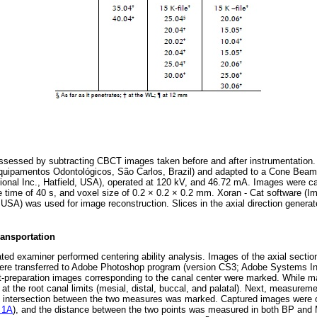
assessed by subtracting CBCT images taken before and after instrumentation.
 Equipamentos Odontológicos, São Carlos, Brazil) and adapted to a Cone Beam
ional Inc., Hatfield, USA), operated at 120 kV, and 46.72 mA. Images were cap
 time of 40 s, and voxel size of 0.2 × 0.2 × 0.2 mm. Xoran - Cat software (
d, USA) was used for image reconstruction. Slices in the axial direction gene
ansportation
ated examiner performed centering ability analysis. Images of the axial sectio
re transferred to Adobe Photoshop program (version CS3; Adobe Systems In
t-preparation images corresponding to the canal center were marked. While ma
 at the root canal limits (mesial, distal, buccal, and palatal). Next, measur
e intersection between the two measures was marked. Captured images were 
 1A
), and the distance between the two points was measured in both BP and 