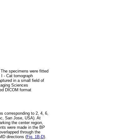
 The specimens were fitted
 I - Cat tomograph
tured in a small field of
Imaging Sciences
rated DICOM format
ns corresponding to 2, 4, 6,
c, San Jose, USA). At
rking the center region,
ements were made in the BP
overlapped through the
MD directions (
Fig. 1B-D
).