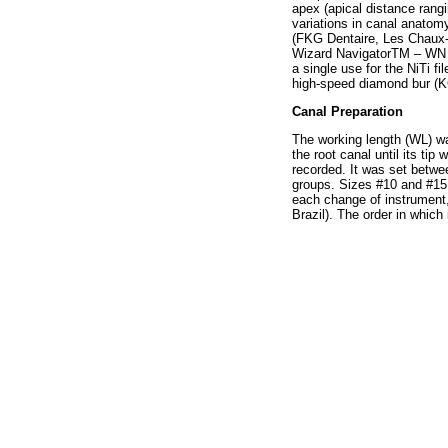
apex (apical distance rang
variations in canal anatom
(FKG Dentaire, Les Chaux
Wizard NavigatorTM – WN (
a single use for the NiTi f
high-speed diamond bur (KG
Canal Preparation
The working length (WL) was
the root canal until its ti
recorded. It was set betwe
groups. Sizes #10 and #15 
each change of instrument,
Brazil). The order in whic