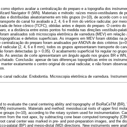
 como objetivo avaliar a centralização do preparo e a topografia dos instru
zard Navigator ® (WN). Materiais e método: raízes mesio-vestibulares de p
das e distribuídas aleatoriamente em três grupos (n=10), de acordo com o sist
ransporte do canal foi avaliado a 2, 4, 6 e 8 mm do vértice radicular, por me
ada de feixe cônico (TCFC), obtidas antes e depois do preparo. O centro do 
ro, e a distância entre estes pontos foi medida nas direções vestíbulo-palati
foram analisados sob microscopia eletrônica de varredura (MEV) em relaçã
as topográficas e defeitos superficiais. As imagens em MEV foram obtidas na p
centralização do preparo foram analisados por ANOVA de dois critérios (α=0
l radicular (2, 4, 6 e 8 mm), todos os grupos apresentaram transporte do ca
não foram detectadas (p > 0,05). O acabamento superficial foi regular no gru
do. As arestas de corte apresentaram um ângulo agudo nos grupos BR e WN,
atado. Conclusão: apesar de tais diferenças topográficas entre os instrumen
manter exatamente o centro original do canal radicular, e não foram observa
pos.
o canal radicular. Endodontia. Microscopia eletrônica de varredura. Instrument
ed to evaluate the canal centering ability and topography of BioRaCeTM (BR
N) instruments. Materials and method: mesiobuccal roots of upper first mola
ee groups (n=10), according to the rotary system used for instrumentation. Ca
8 mm from the root apex, by subtracting cone bean computed tomography (CB
 root canal center was marked in pre- and post-preparation images, and the d
cco-palatal (BP) and mesio-distal (MD) directions. New instruments were ana