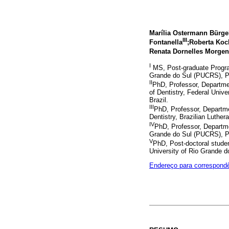
Marília Ostermann Bürge
III
Fontanella
;Roberta Koc
Renata Dornelles Morgen
I
MS, Post-graduate Program,
Grande do Sul (PUCRS), Po
II
PhD, Professor, Departme
of Dentistry, Federal Univ
Brazil.
III
PhD, Professor, Departme
Dentistry, Brazilian Luthe
IV
PhD, Professor, Departme
Grande do Sul (PUCRS), Po
V
PhD, Post-doctoral studen
University of Rio Grande d
Endereço para correspond