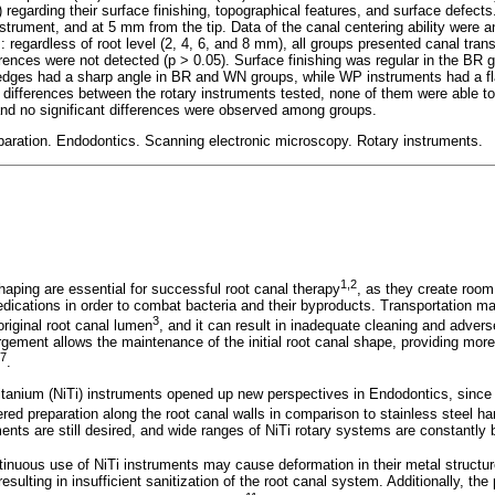
regarding their surface finishing, topographical features, and surface defe
instrument, and at 5 mm from the tip. Data of the canal centering ability were
regardless of root level (2, 4, 6, and 8 mm), all groups presented canal trans
ferences were not detected (p > 0.05). Surface finishing was regular in the BR 
g edges had a sharp angle in BR and WN groups, while WP instruments had a fl
 differences between the rotary instruments tested, none of them were able to
, and no significant differences were observed among groups.
aration. Endodontics. Scanning electronic microscopy. Rotary instruments.
1,2
haping are essential for successful root canal therapy
, as they create room 
edications in order to combat bacteria and their byproducts. Transportation 
3
original root canal lumen
, and it can result in inadequate cleaning and advers
gement allows the maintenance of the initial root canal shape, providing more e
-7
.
titanium (NiTi) instruments opened up new perspectives in Endodontics, since t
ered preparation along the root canal walls in comparison to stainless steel h
ents are still desired, and wide ranges of NiTi rotary systems are constantly
tinuous use of NiTi instruments may cause deformation in their metal structu
esulting in insufficient sanitization of the root canal system. Additionally, th