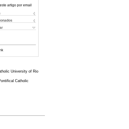
este artigo por email
s
cionados
ar
nk
holic University of Rio
ntifical Catholic