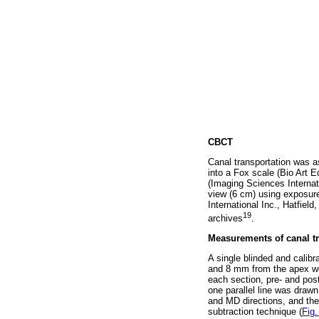
CBCT
Canal transportation was 
into a Fox scale (Bio Art
(Imaging Sciences Internat
view (6 cm) using exposure
International Inc., Hatfiel
19
archives
.
Measurements of canal tr
A single blinded and calibr
and 8 mm from the apex we
each section, pre- and pos
one parallel line was drawn
and MD directions, and th
subtraction technique (
Fig.