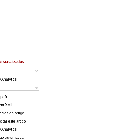
ersonalizados
 Analytics
(pdf)
 em XML
cias do artigo
itar este artigo
 Analytics
ão automática