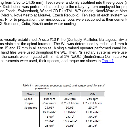
ing from 3.96 to 14.35 mm). Teeth were randomly stratified into three groups (
y. Distribution was performed according to the rotary system employed for p
-de-Fonds, Switzerland), Wizard CD PlusTM - WP (Medin, NovéMěsto at Mora
Medin, NovéMěsto at Moravě, Czech Republic). Ten sets of each system wer
iles. Prior to preparation, the mesiobuccal roots were sectioned at their cemen
 Sorensen, Cotia, Brazil) under water-cooling.
 visually established. A size #10 K-file (Dentsply-Maillefer, Ballaigues, Swit
p was visible at the apical foramen. The WL was determined by reducing 1 mm fr
en 15 and 17 mm in all samples. A single trained operator performed canal inst
hand files were used throughout the WL. Then, NiTi rotary systems were use
 the canals were irrigated with 2 mL of 1% NaOCl (Biodinâmica Quimica e Fa
h instruments were used, their speeds, and torque are shown in
Table 1
.