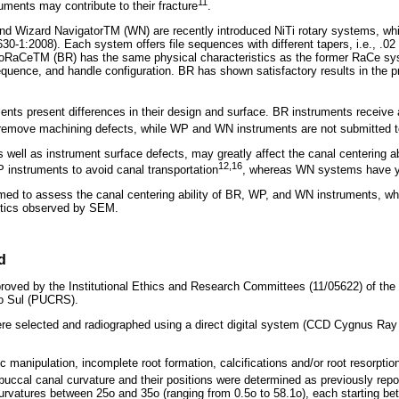
11
uments may contribute to their fracture
.
 Wizard NavigatorTM (WN) are recently introduced NiTi rotary systems, whi
30-1:2008). Each system offers file sequences with different tapers, i.e., .02 
ioRaCeTM (BR) has the same physical characteristics as the former RaCe sys
equence, and handle configuration. BR has shown satisfactory results in the p
ents present differences in their design and surface. BR instruments receive 
o remove machining defects, while WP and WN instruments are not submitted t
 well as instrument surface defects, may greatly affect the canal centering abi
12,16
P instruments to avoid canal transportation
, whereas WN systems have ye
med to assess the canal centering ability of BR, WP, and WN instruments, whil
istics observed by SEM.
d
oved by the Institutional Ethics and Research Committees (11/05622) of the P
do Sul (PUCRS).
were selected and radiographed using a direct digital system (CCD Cygnus Ra
c manipulation, incomplete root formation, calcifications and/or root resorpti
ccal canal curvature and their positions were determined as previously repo
rvatures between 25o and 35o (ranging from 0.5o to 58.1o), each starting b