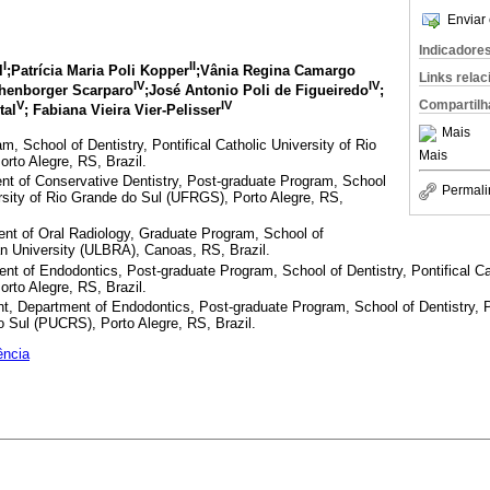
Enviar 
Indicadore
I
II
l
;Patrícia Maria Poli Kopper
;Vânia Regina Camargo
Links rela
IV
IV
henborger Scarparo
;José Antonio Poli de Figueiredo
;
Compartilh
V
IV
tal
; Fabiana Vieira Vier-Pelisser
Mais
 School of Dentistry, Pontifical Catholic University of Rio
Mais
rto Alegre, RS, Brazil.
nt of Conservative Dentistry, Post-graduate Program, School
Permali
ersity of Rio Grande do Sul (UFRGS), Porto Alegre, RS,
nt of Oral Radiology, Graduate Program, School of
ran University (ULBRA), Canoas, RS, Brazil.
nt of Endodontics, Post-graduate Program, School of Dentistry, Pontifical Cat
rto Alegre, RS, Brazil.
t, Department of Endodontics, Post-graduate Program, School of Dentistry, Po
o Sul (PUCRS), Porto Alegre, RS, Brazil.
ência