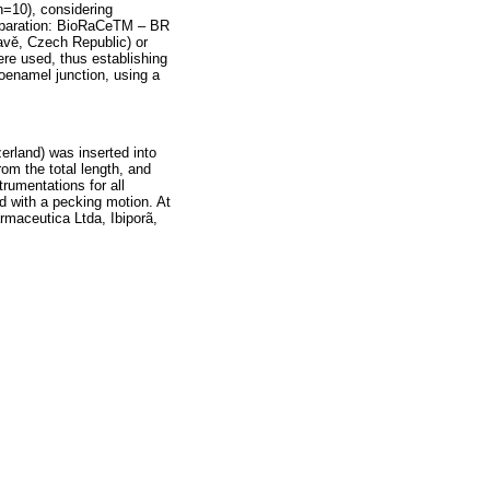
n=10), considering
reparation: BioRaCeTM – BR
vě, Czech Republic) or
e used, thus establishing
toenamel junction, using a
zerland) was inserted into
om the total length, and
rumentations for all
d with a pecking motion. At
rmaceutica Ltda, Ibiporã,