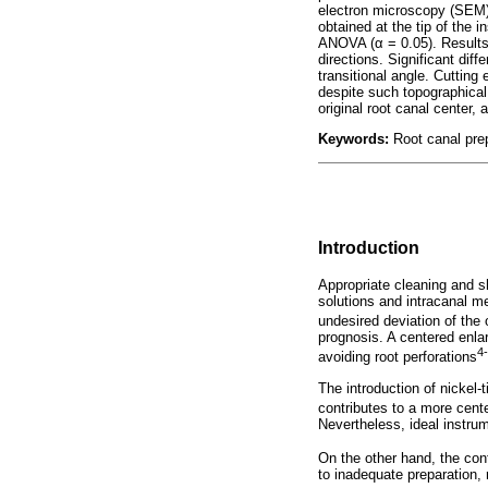
electron microscopy (SEM) 
obtained at the tip of the 
ANOVA (α = 0.05). Results: 
directions. Significant dif
transitional angle. Cuttin
despite such topographical
original root canal center
Keywords:
Root canal prep
Introduction
Appropriate cleaning and s
solutions and intracanal m
undesired deviation of the 
prognosis. A centered enlar
4
avoiding root perforations
The introduction of nickel-
contributes to a more cent
Nevertheless, ideal instrum
On the other hand, the con
to inadequate preparation, r