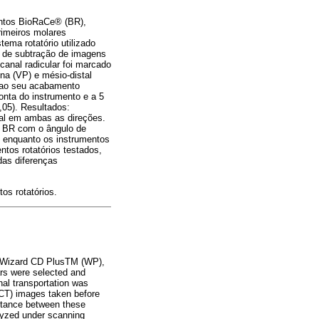
mentos BioRaCe® (BR),
rimeiros molares
ema rotatório utilizado
io de subtração de imagens
canal radicular foi marcado
na (VP) e mésio-distal
o ao seu acabamento
onta do instrumento e a 5
,05). Resultados:
nal em ambas as direções.
po BR com o ângulo de
 enquanto os instrumentos
tos rotatórios testados,
das diferenças
os rotatórios.
), Wizard CD PlusTM (WP),
rs were selected and
nal transportation was
CT) images taken before
istance between these
lyzed under scanning