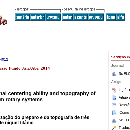
Serviços P
-4012
Journal
asso Fundo Jan./Abr. 2014
SciELO
Artigo
Inglês 
al centering ability and topography of
Artigo
um rotary systems
Referên
Como c
ização do preparo e da topografia de três
SciELO
e níquel-titânio
Traduç