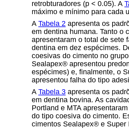
retrobturadores (p < 0.05). A
T
máximo e mínimo para cada u
A
Tabela 2
apresenta os padrõ
em dentina humana. Tanto o 
apresentaram o total de sete 
dentina em dez espécimes. De
coesivas do cimento no grupo
Sealapex® apresentou predomí
espécimes) e, finalmente, o 
apresentou falha do tipo ades
A
Tabela 3
apresenta os padrõ
em dentina bovina. As cavida
Portland e MTA apresentaram
do tipo coesiva do cimento. E
cimentos Sealapex® e Super