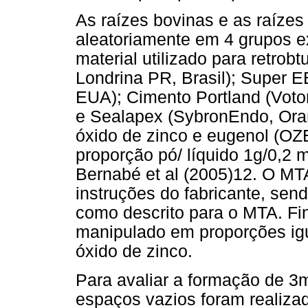
As raízes bovinas e as raíze
aleatoriamente em 4 grupos e
material utilizado para retro
Londrina PR, Brasil); Super E
EUA); Cimento Portland (Voto
e Sealapex (SybronEndo, Ora
óxido de zinco e eugenol (OZ
proporção pó/ líquido 1g/0,2 
Bernabé et al (2005)12. O MT
instruções do fabricante, sen
como descrito para o MTA. Fi
manipulado em proporções igu
óxido de zinco.
Para avaliar a formação de 3
espaços vazios foram realizad