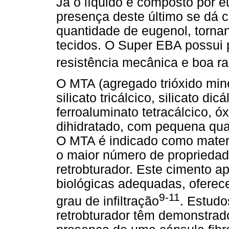
Já o líquido é composto por e
presença deste último se dá c
quantidade de eugenol, tornan
tecidos. O Super EBA possui p
resistência mecânica e boa r
O MTA (agregado trióxido min
silicato tricálcico, silicato dic
ferroaluminato tetracálcico, ó
dihidratado, com pequena quan
O MTA é indicado como materia
o maior número de propriedad
retrobturador. Este cimento ap
biológicas adequadas, oferec
9-11
grau de infiltração
. Estudo
retrobturador têm demonstrad