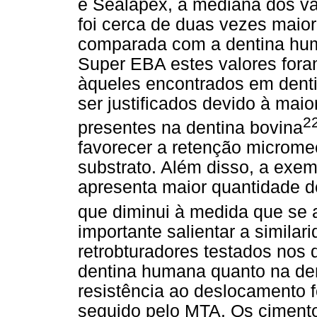
e Sealapex, a mediana dos va
foi cerca de duas vezes maio
comparada com a dentina hum
Super EBA estes valores fora
àqueles encontrados em dent
ser justificados devido à maio
2
presentes na dentina bovina
favorecer a retenção microme
substrato. Além disso, a exe
apresenta maior quantidade de
que diminui à medida que se 
importante salientar a simila
retrobturadores testados nos d
dentina humana quanto na den
resistência ao deslocamento 
seguido pelo MTA. Os ciment