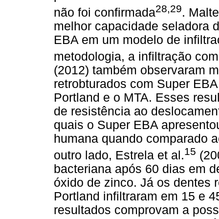
28,29
não foi confirmada
. Malte
melhor capacidade seladora
EBA em um modelo de infiltraç
metodologia, a infiltração com n
(2012) também observaram mai
retrobturados com Super EB
Portland e o MTA. Esses resu
de resistência ao deslocamen
quais o Super EBA apresento
humana quando comparado aos
15
outro lado, Estrela et al.
(200
bacteriana após 60 dias em d
óxido de zinco. Já os dentes
Portland infiltraram em 15 e 
resultados comprovam a possí