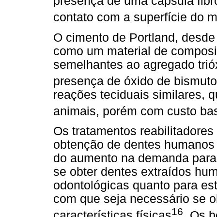
presença de uma cápsula fib
contato com a superfície do m
O cimento de Portland, desde 
como um material de composi
semelhantes ao agregado trió
presença de óxido de bismuto
reações teciduais similares,
animais, porém com custo bast
Os tratamentos reabilitadore
obtenção de dentes humanos t
do aumento na demanda para pe
se obter dentes extraídos hu
odontológicas quanto para es
com que seja necessário se 
16
características físicas
. Os b