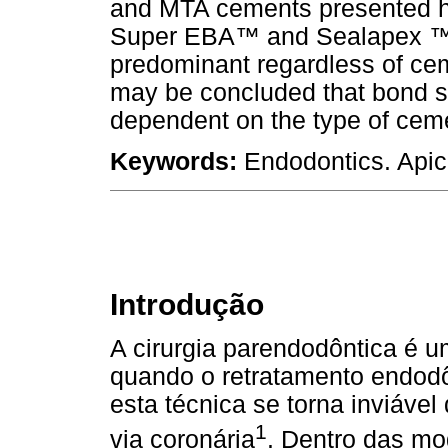
and MTA cements presented hi
Super EBA™ and Sealapex ™.
predominant regardless of cem
may be concluded that bond stre
dependent on the type of cem
Keywords:
Endodontics. Apic
Introdução
A cirurgia parendodôntica é u
quando o retratamento endod
esta técnica se torna inviável
1
via coronária
. Dentro das mo