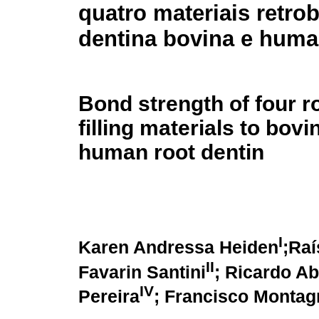
quatro materiais retro
dentina bovina e hum
Bond strength of four r
filling materials to bov
human root dentin
I
Karen Andressa Heiden
;Ra
II
Favarin Santini
; Ricardo A
IV
Pereira
; Francisco Montag