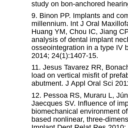
study on bon-anchored hearing
9. Binon PP. Implants and co
millennium. Int J Oral Maxillo
Huang YM, Chou IC, Jiang CP,
analysis of dental implant neck
osseointegration in a type I
2014; 24(1):1407-15.
11. Jesus Tavarez RR, Bonache
load on vertical misfit of pref
abutment. J Appl Oral Sci 201
12. Pessoa RS, Muraru L, Jún
Jaecques SV. Influence of imp
biomechanical environment of
based nonlinear, three-dimensi
Implant Dent Relat Res 2010; 