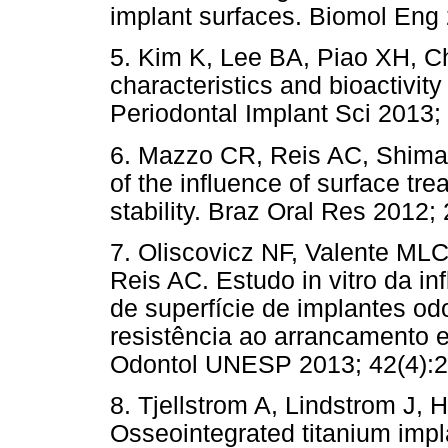
implant surfaces. Biomol Eng 
5. Kim K, Lee BA, Piao XH, C
characteristics and bioactivity
Periodontal Implant Sci 2013;
6. Mazzo CR, Reis AC, Shiman
of the influence of surface tr
stability. Braz Oral Res 2012;
7. Oliscovicz NF, Valente ML
Reis AC. Estudo in vitro da in
de superfície de implantes od
resistência ao arrancamento 
Odontol UNESP 2013; 42(4):2
8. Tjellstrom A, Lindstrom J, 
Osseointegrated titanium impla