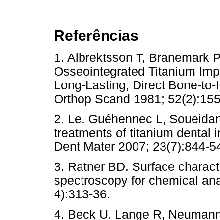
Referências
1. Albrektsson T, Branemark P
Osseointegrated Titanium Imp
Long-Lasting, Direct Bone-to-
Orthop Scand 1981; 52(2):
2. Le. Guéhennec L, Soueidan 
treatments of titanium dental 
Dent Mater 2007; 23(7):844-5
3. Ratner BD. Surface characte
spectroscopy for chemical an
4):313-36.
4. Beck U, Lange R, Neumann 