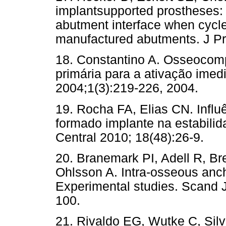
implantsupported prostheses: 
abutment interface when cycle
manufactured abutments. J Pr
18. Constantino A. Osseocomp
primária para a ativação imed
2004;1(3):219-226, 2004.
19. Rocha FA, Elias CN. Influê
formado implante na estabilid
Central 2010; 18(48):26-9.
20. Branemark PI, Adell R, B
Ohlsson A. Intra-osseous anch
Experimental studies. Scand J
100.
21. Rivaldo EG, Wutke C, Sil