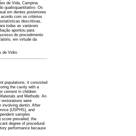
tes de Vida, Campina
o qualisquantitativo. Os
usal em dentes posteriores
acordo com os critérios
tatísticas descritivas,
ra todas as variáveis
liação apontou para
 sucesso do procedimento
atório, em virtude da
 de Vidro.
nt populations; it consisted
oring the cavity with a
er cement in children
 Materials and Methods: An
d restorations were
 involving dentin. After
Service (USPHS), and
dependent samples
 score prevailed, the
cant degree of procedural
ctory performance because