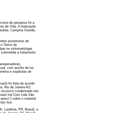
écnica de pesquisa foi a
es de Vida. A realização
araíba, Campina Grande,
entes posteriores de
 o Termo de
par ou sintomatologia
i submetida a tratamento
pesquisadoras,
al, com auxílio de luz
dentina e espátulas de
sil) foi feita de acordo
e, Rio de Janeiro-RJ,
iro excesso condensado nos
Brasil Ind Com Ltda São
-press") sobre o material
ais lisa.
, Londrina, PR, Brasil), a