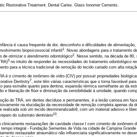
tic Restorative Treatment. Dental Caries. Glass Ionomer Cements.
 infância é causa frequente de dor, desconforto e dificuldades de alimentaç
1
nvolvimento biopsicossocial infantil
. Novas abordagens para o tratamento d
2
o de otimizar o atendimento odontológico
. Nesse sentido, na década de 80, 
3
(TRA)
no intuito de responder às necessidades do tratamento odontológico re
nto para a técnica tradicional de remoção do tecido cariado com alta rotaçã
RA é o cimento de ionômero de vidro (CIV) por possuir propriedades biológi
7
orative Dentistry
, este têm várias características que o torna favorável par
to para esmalte quanto para dentina; expansão térmica semelhante ao da estr
ão e liberação de flúor e diminuição da sensibilidade à umidade, quando com
adoção do TRA, em dentes decíduos e permanentes, é a lesão cariosa em fac
cisivamente na elucidação da necessidade de remoção completa apenas da d
 realizada sob um tecido desmineralizado9, com um material adesivo e libera
10
reparo do substrato dentinário
.
u clinicamente restaurações de cavidade classe I com cimento de ionômero d
m tempo integral - Fundação Sementes de Vida na cidade de Campina Grande 
ratamento restaurador atraumático não influenciaria significativamente no des