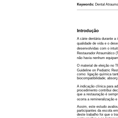
Keywords:
Dental Atrauma
Introdução
A cárie dentária durante a
qualidade de vida e o dese
desenvolvidas com o intuit
Restaurador Atraumático 
não havia nenhum equipame
O material de eleição no T
Guideline on Pediatric Rest
como: ligação química tan
biocompatibilidade; absorç
A indicação clínica para 
procedimento contribui de
que
a restauração é sempre
ocorra a remineralização e 
Assim, este estudo avalio
participantes da escola e
deste trabalho foi que o t