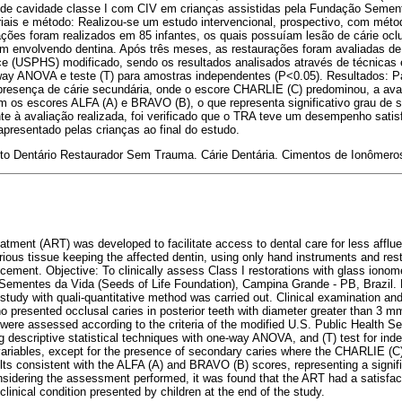
 de cavidade classe I com CIV em crianças assistidas pela Fundação Semen
iais e método: Realizou-se um estudo intervencional, prospectivo, com métod
ções foram realizados em 85 infantes, os quais possuíam lesão de cárie ocl
m envolvendo dentina. Após três meses, as restaurações foram avaliadas de 
e (USPHS) modificado, sendo os resultados analisados através de técnicas es
ay ANOVA e teste (T) para amostras independentes (P<0.05). Resultados: Pa
presença de cárie secundária, onde o escore CHARLIE (C) predominou, a ava
m os escores ALFA (A) e BRAVO (B), o que representa significativo grau de
e à avaliação realizada, foi verificado que o TRA teve um desempenho satisf
apresentado pelas crianças ao final do estudo.
to Dentário Restaurador Sem Trauma. Cárie Dentária. Cimentos de Ionômeros
tment (ART) was developed to facilitate access to dental care for less afflue
arious tissue keeping the affected dentin, using only hand instruments and rest
 cement. Objective: To clinically assess Class I restorations with glass ionom
Sementes da Vida (Seeds of Life Foundation), Campina Grande - PB, Brazil.
 study with quali-quantitative method was carried out. Clinical examination an
o presented occlusal caries in posterior teeth with diameter greater than 3 mm
 were assessed according to the criteria of the modified U.S. Public Health 
g descriptive statistical techniques with one-way ANOVA, and (T) test for in
 variables, except for the presence of secondary caries where the CHARLIE (C)
ts consistent with the ALFA (A) and BRAVO (B) scores, representing a signifi
sidering the assessment performed, it was found that the ART had a satisfa
linical condition presented by children at the end of the study.