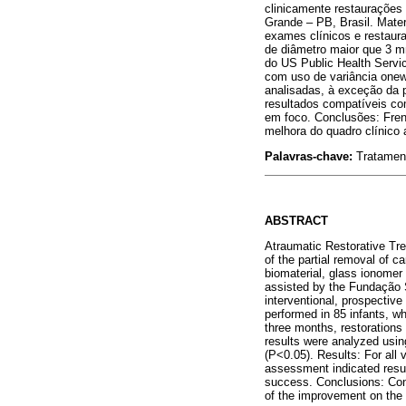
clinicamente restaurações
Grande – PB, Brasil. Mater
exames clínicos e restaura
de diâmetro maior que 3 m
do US Public Health Servic
com uso de variância onew
analisadas, à exceção da 
resultados compatíveis co
em foco. Conclusões: Frent
melhora do quadro clínico 
Palavras-chave:
Tratamen
ABSTRACT
Atraumatic Restorative Trea
of the partial removal of c
biomaterial, glass ionomer
assisted by the Fundação 
interventional, prospective
performed in 85 infants, wh
three months, restorations
results were analyzed usin
(P<0.05). Results: For all
assessment indicated resul
success. Conclusions: Con
of the improvement on the c