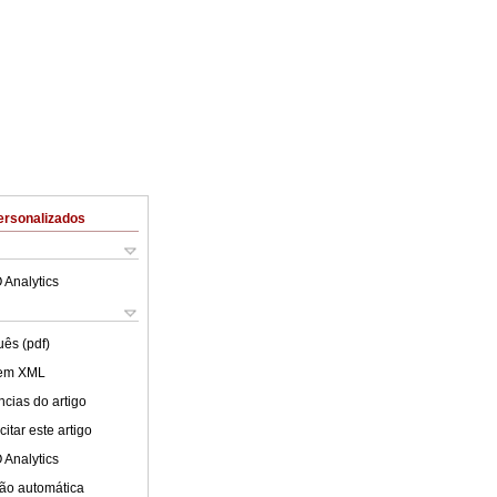
ersonalizados
 Analytics
uês (pdf)
 em XML
cias do artigo
itar este artigo
 Analytics
ão automática