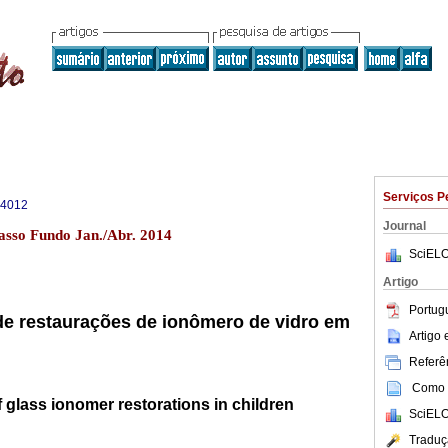
Serviços P
-4012
Journal
asso Fundo Jan./Abr. 2014
SciELO
Artigo
Portug
 de restaurações de ionômero de vidro em
Artigo
Referên
Como c
f glass ionomer restorations in children
SciELO
Traduç