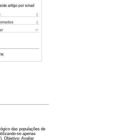
este artigo por email
s
cionados
ar
nk
ológico das populações de
utilizando-se apenas
. Objetivo: Avaliar