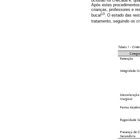
oclusão foi checada e, qua
Após estes procedimentos,
crianças, professores e re
13
bucal
. O estado das rest
tratamento, seguindo os c