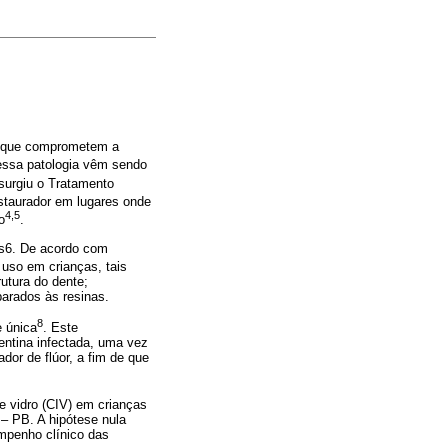
ão, que comprometem a
essa patologia vêm sendo
surgiu o Tratamento
staurador em lugares onde
4,5
o
.
cas6. De acordo com
a uso em crianças, tais
utura do dente;
parados às resinas.
8
e única
. Este
entina infectada, uma vez
dor de flúor, a fim de que
e vidro (CIV) em crianças
– PB. A hipótese nula
empenho clínico das