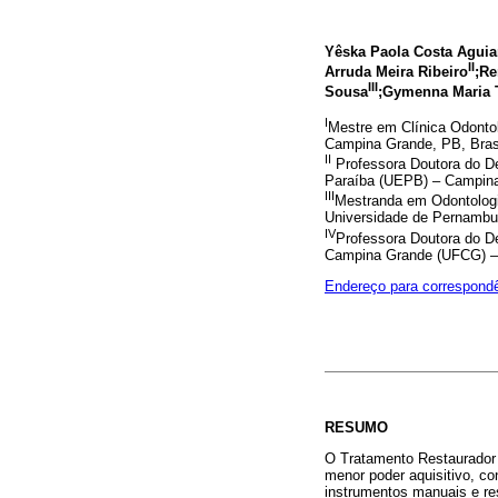
Yêska Paola Costa Aguia
II
Arruda Meira Ribeiro
;Re
III
Sousa
;Gymenna Maria 
I
Mestre em Clínica Odontol
Campina Grande, PB, Brasi
II
Professora Doutora do De
Paraíba (UEPB) – Campina
III
Mestranda em Odontologia
Universidade de Pernambu
IV
Professora Doutora do D
Campina Grande (UFCG) – 
Endereço para correspond
RESUMO
O Tratamento Restaurador A
menor poder aquisitivo, co
instrumentos manuais e res