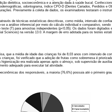
ndição dietética, socioeconômica e a atenção dada à saúde bucal. Confeccion
odemográficas, odontograma, índice CPO-D (Dentes Cariados, Perdidos e Ob
taurações. Previamente à coleta de dados, os examinadores testaram o instru
través de técnicas estatísticas descritivas, como média, intervalo de confia
e a análise inferencial por meio do cálculo individual e comparativo, sendo 
teste (T) para amostras independentes (p<0,05). Os dados foram digitados
cial Sciences) na versão 13.0. A margem de erro adotada para os testes estatí
sa, que a média de idade das crianças foi de 8,03 anos com intervalo de co
às crianças, foi verificado que a adoção de frutas como sobremesa é priorizada
 higienização era realizada apenas após o almoço, sob supervisão de auxiliar
mento adequado para executar tal atividade.
econômicas dos responsáveis, a maioria (76,6%) possuia até o primeiro grau