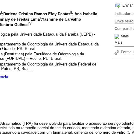
Enviar 
I
II
r
;Darlene Cristina Ramos Eloy Dantas
; Ana Isabella
Indicadore
I
nnaly de Freitas Lima
;Yasmine de Carvalho
Links rela
IV
Tenório Guênes
Compartilh
ógica pela Universidade Estadual da Paraíba (UEPB) -
Mais
l.
Mais
partamento de Odontologia da Universidade Estadual da
 Grande, PB, Brasil.
Permali
 (Dentística) pela Faculdade de Odontologia da
co (FOP-UPE) – Recife, PE, Brasil.
epartamento de Odontologia da Universidade Federal de
Patos, PB, Brasil.
ência
traumático (TRA) foi desenvolvido para facilitar o acesso ao serviço odont
nsistindo na remoção parcial do tecido cariado, mantendo a dentina afetada, 
taurando a cavidade com um biomaterial, cimento de ionômero de vidro (CIV)