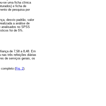
ou-se uma ficha clínica
turados) e ficha de
mento de pesquisa por
nça, desvio padrão, valor
realizada a análise de
 e analisados no SPSS
sticos foi de 5%.
nfiança de 7,58 a 8,48. Em
 nas três refeições diárias
es de serviços gerais, os
 completo (
Fig. 2
).