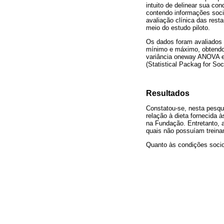
intuito de delinear sua co
contendo informações soci
avaliação clínica das res
meio do estudo piloto.
Os dados foram avaliados a
mínimo e máximo, obtendo-s
variância oneway ANOVA e 
(Statistical Packag for So
Resultados
Constatou-se, nesta pesqui
relação à dieta fornecida 
na Fundação. Entretanto, a
quais não possuíam treina
Quanto às condições socio