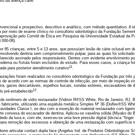
nto da doença cárie.
rvencional e prospectivo, descritivo e analítico, com método quantitativo. A t
va por meio de exame clínico no consultório odontológico da Fundação Sement
aprovação pelo Comitê de Ética em Pesquisa da Universidade Estadual da P
3.000-08).
por 85 crianças, entre 5 e 13 anos, que possuíam lesão de cárie oclusal em d
nvolvendo dentina sem comprometimento pulpar, para as quais foi solicitado
larecido assinado pelos responsáveis. Dentes com evidente envolvimento pul
 edema ou fístula foram excluídos do estudo. Para esses casos, a criança fo
11
da para posterior atendimento curativo
.
aurações foram realizados no consultório odontológico da Fundação por três 
de acordo com as normas de controle de infecção, por meio de inspeção visu
deira, gazes descartáveis, espelhos bucais, sondas estéreis, escavadores de 
12
lo pré-estabelecido
.
e ionômero de vidro restaurador (Vidrion R®SS White, Rio de Janeiro, RJ, Bra
abricante, utilizando uma espátula metálica Simples Nº 36 (Duflex®SS Whit
cavidades Classe I, se deu com a inserção do material restaurador com lige
rte convexa do escavador de dentina. Aplicou-se vaselina sólida (Miyako do 
dedo da luva e, com ele, exerceu-se uma leve pressão digital (técnica "finger 
para remoção dos excessos e obtenção de uma restauração com superfície m
bono articular contact dupla face (Angelus Ind. de Produtos Odontológicos S/A