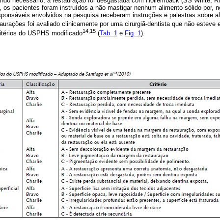
ndo necessário, a restauração foi desgastada com Hollemback (SS White, Rio
 os pacientes foram instruídos a não mastigar nenhum alimento sólido por, 
sponsáveis envolvidos na pesquisa receberam instruções e palestras sobre a
aurações foi avaliado clinicamente por uma cirurgiã-dentista que não esteve 
14,15
ritérios do USPHS modificado
(
Tab. 1
e
Fig. 1
).