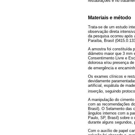
restaurações e no tratame
Materiais e método
Trata-se de um estudo inte
observação direta intensi
da pesquisa ocorreu após 
Paraíba, Brasil (0415.0.13
A amostra foi constituída 
diâmetro maior que 3 mm e
Consentimento Livre e Esc
dolorosa e/ou presença de
de emergência e encaminha
Os exames clínicos e rest
devidamente paramentadas 
artificial, espátula de ma
inserção, seguindo protoco
A manipulação do cimento d
com as recomendações do f
Brasil). O Selamento das 
ângulos internos com a pa
Paulo, SP, Brasil) sobre o 
durante alguns segundos, 
Com o auxílio de papel car