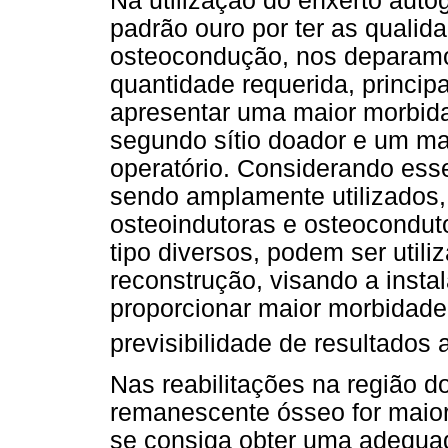
Na utilização do enxerto autó
padrão ouro por ter as quali
osteocondução, nos deparam
quantidade requerida, principa
apresentar uma maior morbid
segundo sítio doador e um ma
operatório. Considerando esse
sendo amplamente utilizados,
osteoindutoras e osteocondut
tipo diversos, podem ser util
reconstrução, visando a insta
proporcionar maior morbidade
previsibilidade de resultados 
Nas reabilitações na região do
remanescente ósseo for maior 
se consiga obter uma adequada