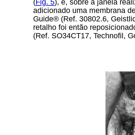
(
Fig. 5
), e, sobre a janela real
adicionado uma membrana de 
Guide® (Ref. 30802.6, Geistlic
retalho foi então reposiciona
(Ref. SO34CT17, Technofil, Goi