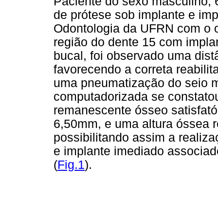
Paciente do sexo masculino, 
de prótese sob implante e im
Odontologia da UFRN com o obj
região do dente 15 com implan
bucal, foi observado uma dist
favorecendo a correta reabili
uma pneumatização do seio ma
computadorizada se constato
remanescente ósseo satisfatór
6,50mm, e uma altura óssea
possibilitando assim a realiz
e implante imediado associad
(
Fig.1
).