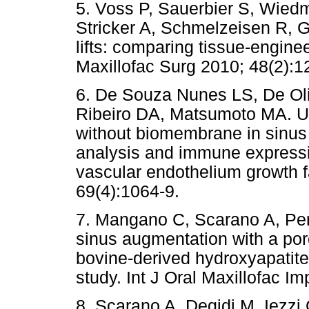
5. Voss P, Sauerbier S, Wie
Stricker A, Schmelzeisen R, G
lifts: comparing tissue-engine
Maxillofac Surg 2010; 48(2):1
6. De Souza Nunes LS, De Oli
Ribeiro DA, Matsumoto MA. Us
without biomembrane in sinus li
analysis and immune expressio
vascular endothelium growth fa
69(4):1064-9.
7. Mangano C, Scarano A, Perrot
sinus augmentation with a por
bovine-derived hydroxyapatite:
study. Int J Oral Maxillofac I
8. Scarano A, Degidi M, Iezzi 