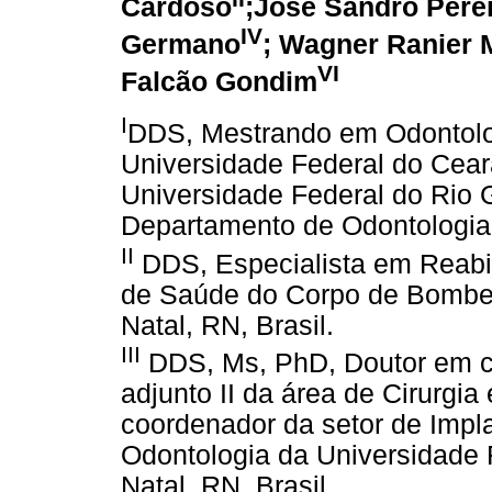
Cardoso
;José Sandro Perei
IV
Germano
; Wagner Ranier 
VI
Falcão Gondim
I
DDS, Mestrando em Odontolo
Universidade Federal do Cea
Universidade Federal do Rio
Departamento de Odontologia,
II
DDS, Especialista em Reabi
de Saúde do Corpo de Bombeir
Natal, RN, Brasil.
III
DDS, Ms, PhD, Doutor em ci
adjunto II da área de Cirurgi
coordenador da setor de Impl
Odontologia da Universidade 
Natal, RN, Brasil.