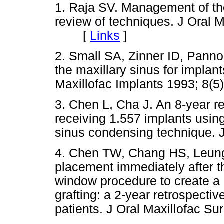
1. Raja SV. Management of the 
review of techniques. J Oral M
[
Links
]
2. Small SA, Zinner ID, Panno
the maxillary sinus for implants
Maxillofac Implants 1993; 8(5)
3. Chen L, Cha J. An 8-year re
receiving 1.557 implants using
sinus condensing technique. J
4. Chen TW, Chang HS, Leung
placement immediately after th
window procedure to create a m
grafting: a 2-year retrospectiv
patients. J Oral Maxillofac Su