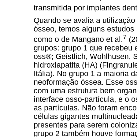
transmitida por implantes dent
Quando se avalia a utilização
ósseo, temos alguns estudos n
7
como o de Mangano et al.
(20
grupos: grupo 1 que recebeu 
oss®; Geistlich, Wohlhusen, 
hidroxiapatita (HA) (Fingranu
Itália). No grupo 1 a maioria 
neoformação óssea. Esse os
com uma estrutura bem organ
interface osso-partícula, e o
as partículas. Não foram enco
células gigantes multinuclea
presentes para serem coloniza
grupo 2 também houve formaç