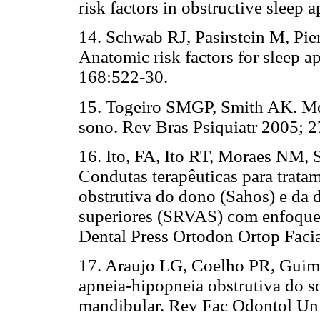
risk factors in obstructive sleep
14. Schwab RJ, Pasirstein M, Pie
Anatomic risk factors for sleep 
168:522-30.
15. Togeiro SMGP, Smith AK. Mét
sono. Rev Bras Psiquiatr 2005; 2
16. Ito, FA, Ito RT, Moraes NM, 
Condutas terapêuticas para trat
obstrutiva do dono (Sahos) e da d
superiores (SRVAS) com enfoque
Dental Press Ortodon Ortop Facia
17. Araujo LG, Coelho PR, Guima
apneia-hipopneia obstrutiva do s
mandibular. Rev Fac Odontol Un