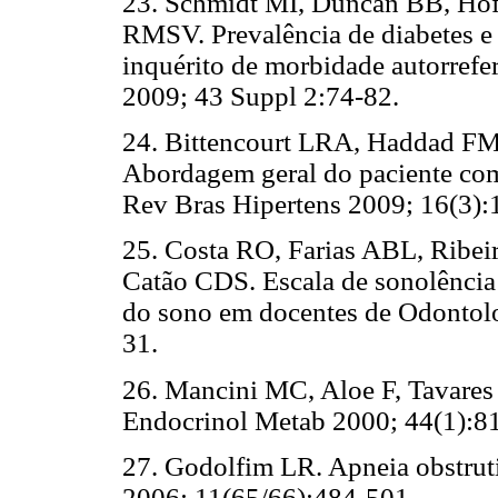
23. Schmidt MI, Duncan BB, Hof
RMSV. Prevalência de diabetes e 
inquérito de morbidade autorrefer
2009; 43 Suppl 2:74-82.
24. Bittencourt LRA, Haddad FM,
Abordagem geral do paciente com
Rev Bras Hipertens 2009; 16(3):
25. Costa RO, Farias ABL, Rib
Catão CDS. Escala de sonolência
do sono em docentes de Odontolo
31.
26. Mancini MC, Aloe F, Tavares
Endocrinol Metab 2000; 44(1):8
27. Godolfim LR. Apneia obstrut
2006; 11(65/66):484-501.