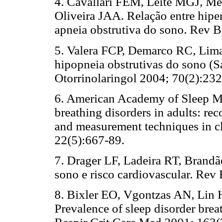
4. Cavallari FEM, Leite MGJ, M
Oliveira JAA. Relação entre hiper
apneia obstrutiva do sono. Rev B
5. Valera FCP, Demarco RC, Lim
hipopneia obstrutivas do sono (S
Otorrinolaringol 2004; 70(2):232
6. American Academy of Sleep M
breathing disorders in adults: r
and measurement techniques in cl
22(5):667-89.
7. Drager LF, Ladeira RT, Brand
sono e risco cardiovascular. Rev
8. Bixler EO, Vgontzas AN, Lin 
Prevalence of sleep disorder bre