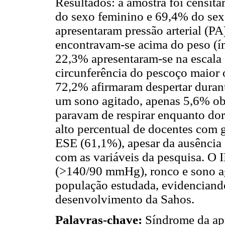
Resultados: a amostra foi censitá
do sexo feminino e 69,4% do sex
apresentaram pressão arterial (
encontravam-se acima do peso (í
22,3% apresentaram-se na escala
circunferência do pescoço maior 
72,2% afirmaram despertar durant
um sono agitado, apenas 5,6% ob
paravam de respirar enquanto do
alto percentual de docentes com 
ESE (61,1%), apesar da ausência d
com as variáveis da pesquisa. O
(>140/90 mmHg), ronco e sono a
população estudada, evidenciand
desenvolvimento da Sahos.
Palavras-chave:
Síndrome da ap