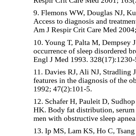
Respir Crit Care Med 2001; 163(
9. Flemons WW, Douglas NJ, Kun
Access to diagnosis and treatment
Am J Respir Crit Care Med 2004;
10. Young T, Palta M, Dempsey J,
occurrence of sleep disordered b
Engl J Med 1993. 328(17):1230-
11. Davies RJ, Ali NJ, Stradling 
features in the diagnosis of the 
1992; 47(2):101-5.
12. Schafer H, Pauleit D, Sudhop
HK. Body fat distribution, serum l
men with obstructive sleep apnea
13. Ip MS, Lam KS, Ho C, Tsang