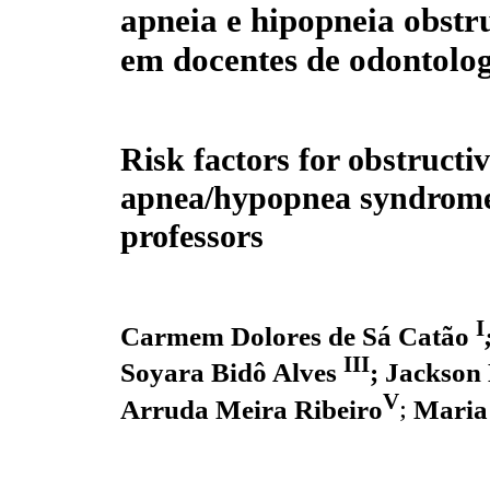
apneia e hipopneia obstr
em docentes de odontolo
Risk factors for obstructiv
apnea/hypopnea syndrome 
professors
I
Carmem Dolores de Sá Catão
III
Soyara Bidô Alves
;
Jackson
V
Arruda Meira Ribeiro
;
Maria