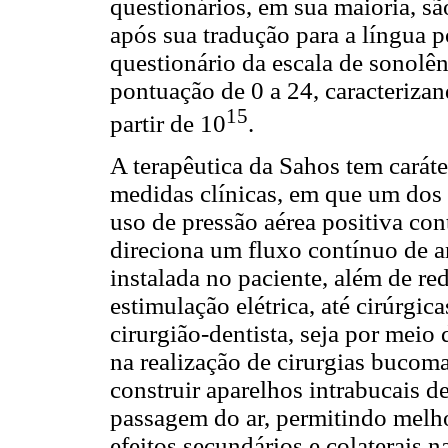
questionários, em sua maioria, sã
após sua tradução para a língua p
questionário da escala de sonol
pontuação de 0 a 24, caracterizan
15
partir de 10
.
A terapêutica da Sahos tem caráte
medidas clínicas, em que um dos 
uso de pressão aérea positiva co
direciona um fluxo contínuo de a
instalada no paciente, além de re
estimulação elétrica, até cirúrgic
cirurgião-dentista, seja por meio
na realização de cirurgias bucoma
construir aparelhos intrabucais d
passagem do ar, permitindo melho
efeitos secundários e colaterais n