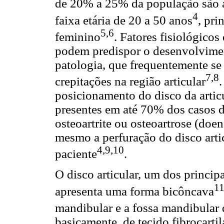
de 20% a 25% da população são 
4
faixa etária de 20 a 50 anos
, pri
5,6
feminino
. Fatores fisiológico
podem predispor o desenvolviment
patologia, que frequentemente se
7,8
crepitações na região articular
posicionamento do disco da arti
presentes em até 70% dos casos
osteoartrite ou osteoartrose (doe
mesmo a perfuração do disco artic
4,9,10
paciente
.
O disco articular, um dos principa
1
apresenta uma forma bicôncava
mandibular e a fossa mandibular 
basicamente, de tecido fibrocarti