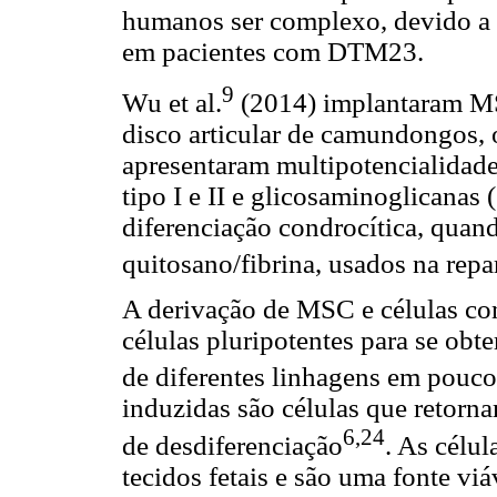
humanos ser complexo, devido a 
em pacientes com DTM23.
9
Wu et al.
(2014) implantaram MS
disco articular de camundongos, 
apresentaram multipotencialidade
tipo I e II e glicosaminoglicanas
diferenciação condrocítica, quan
quitosano/fibrina, usados na repa
A derivação de MSC e células cond
células pluripotentes para se obt
de diferentes linhagens em pouc
induzidas são células que retorn
6,24
de desdiferenciação
. As célu
tecidos fetais e são uma fonte vi