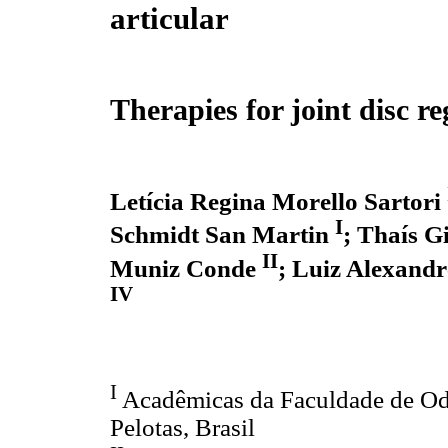
articular
Therapies for joint disc r
Letícia Regina Morello Sartori
I
Schmidt San Martin
;
Thaís G
II
Muniz Conde
;
Luiz Alexandr
IV
I
Acadêmicas da Faculdade de Odo
Pelotas, Brasil