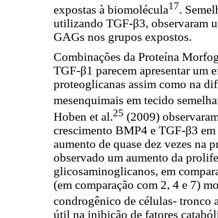
17
expostas à biomolécula
. Semel
utilizando TGF-β3, observaram 
GAGs nos grupos expostos.
Combinações da Proteína Morfog
TGF-β1 parecem apresentar um efe
proteoglicanas assim como na dif
mesenquimais em tecido semelhant
25
Hoben et al.
(2009) observaram
crescimento BMP4 e TGF-β3 em c
aumento de quase dez vezes na pr
observado um aumento da prolife
glicosaminoglicanos, em compar
(em comparação com 2, 4 e 7) mo
condrogênico de células- tronco 
útil na inibição de fatores catabó