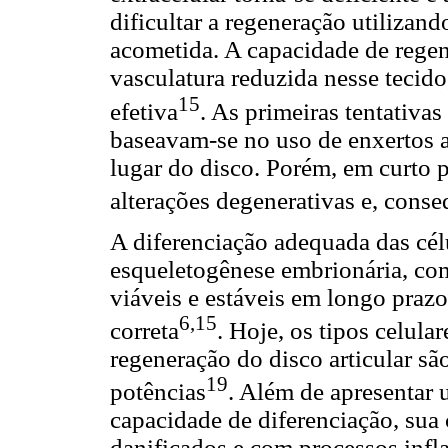
dificultar a regeneração utiliza
acometida. A capacidade de rege
vasculatura reduzida nesse tecido
15
efetiva
. As primeiras tentativa
baseavam-se no uso de enxertos a
lugar do disco. Porém, em curto 
alterações degenerativas e, cons
A diferenciação adequada das cél
esqueletogênese embrionária, com 
viáveis e estáveis em longo praz
6,15
correta
. Hoje, os tipos celula
regeneração do disco articular são
19
potências
. Além de apresentar 
capacidade de diferenciação, sua
danificados e com processos infl