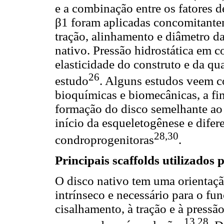
e a combinação entre os fatores 
β1 foram aplicadas concomitante
tração, alinhamento e diâmetro d
nativo. Pressão hidrostática em
elasticidade do construto e da q
26
estudo
. Alguns estudos veem c
bioquímicas e biomecânicas, a fim
formação do disco semelhante ao
início da esqueletogênese e difer
28,30
condroprogenitoras
.
Principais scaffolds utilizados
O disco nativo tem uma orientação
intrínseco e necessário para o fu
cisalhamento, à tração e à pressã
13,28