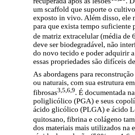
recuperada após as lesões
. D
um scaffold que suporte o cultivo
exposto in vivo. Além disso, ele
para que exista tempo suficiente 
de matriz extracelular (média de 
deve ser biodegradável, não inter
do novo tecido e poder adquirir 
essas propriedades são difíceis d
As abordagens para reconstrução a
ou naturais, com sua estrutura e
3,5,6,9
fibrosas
. É documentada na 
poliglicólico (PGA) e seus copol
ácido glicólico (PLGA) e ácido L
quitosano, fibrina e colágeno ta
dos materiais mais utilizados na 