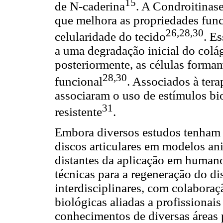
15
de N-caderina
. A Condroitina
que melhora as propriedades func
26,28,30
celularidade do tecido
. E
a uma degradação inicial do colá
posteriormente, as células forma
28,30
funcional
. Associados à ter
associaram o uso de estímulos b
31
resistente
.
Embora diversos estudos tenham
discos articulares em modelos an
distantes da aplicação em human
técnicas para a regeneração do di
interdisciplinares, com colaboraçã
biológicas aliadas a profissionais
conhecimentos de diversas áreas 