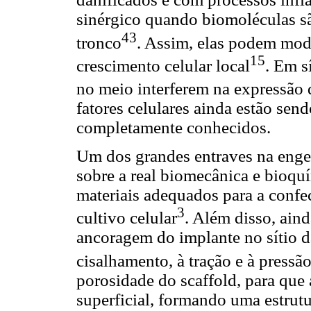
sinérgico quando biomoléculas sã
43
tronco
. Assim, elas podem modu
15
crescimento celular local
. Em s
no meio interferem na expressão d
fatores celulares ainda estão se
completamente conhecidos.
Um dos grandes entraves na engen
sobre a real biomecânica e bioqu
materiais adequados para a confe
3
cultivo celular
. Além disso, ain
ancoragem do implante no sítio da
cisalhamento, à tração e à pressã
porosidade do scaffold, para que
superficial, formando uma estrutu