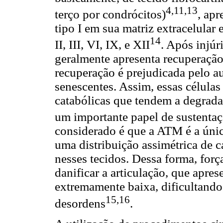
4,11,13
terço por condrócitos)
, ap
tipo I em sua matriz extracelula
14
II, III, VI, IX, e XII
. Após injúr
geralmente apresenta recuperação
recuperação é prejudicada pelo 
senescentes. Assim, essas célula
catabólicas que tendem a degrada
um importante papel de sustenta
considerado é que a ATM é a úni
uma distribuição assimétrica de 
nesses tecidos. Dessa forma, for
danificar a articulação, que apre
extremamente baixa, dificultando
15,16
desordens
.