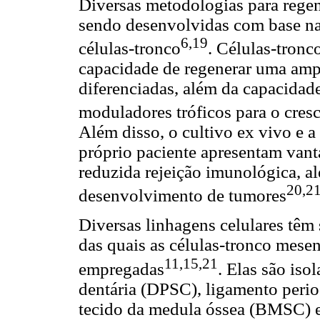
Diversas metodologias para rege
sendo desenvolvidas com base na 
6,19
células-tronco
. Células-tronc
capacidade de regenerar uma amp
diferenciadas, além da capacidad
moduladores tróficos para o cre
Além disso, o cultivo ex vivo e a 
próprio paciente apresentam van
reduzida rejeição imunológica, a
20,2
desenvolvimento de tumores
Diversas linhagens celulares têm 
das quais as células-tronco mes
11,15,21
empregadas
. Elas são iso
dentária (DPSC), ligamento peri
tecido da medula óssea (BMSC) e