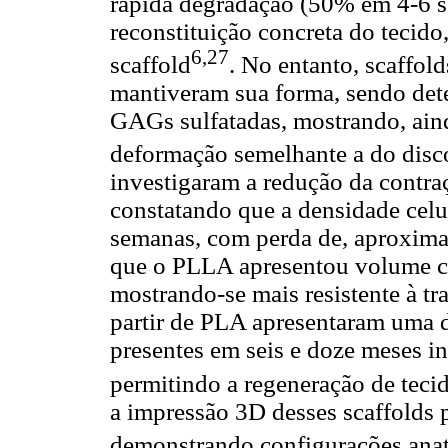
rápida degradação (50% em 4-6 se
reconstituição concreta do tecid
6,27
scaffold
. No entanto, scaffol
mantiveram sua forma, sendo dete
GAGs sulfatadas, mostrando, aind
deformação semelhante a do disc
investigaram a redução da contr
constatando que a densidade celu
semanas, com perda de, aproxim
que o PLLA apresentou volume co
mostrando-se mais resistente à t
partir de PLA apresentaram uma d
presentes em seis e doze meses in
permitindo a regeneração de teci
a impressão 3D desses scaffolds p
demonstrando configurações ana