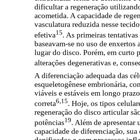
dificultar a regeneração utiliza
acometida. A capacidade de rege
vasculatura reduzida nesse tecido
15
efetiva
. As primeiras tentativa
baseavam-se no uso de enxertos a
lugar do disco. Porém, em curto 
alterações degenerativas e, cons
A diferenciação adequada das cél
esqueletogênese embrionária, com 
viáveis e estáveis em longo praz
6,15
correta
. Hoje, os tipos celula
regeneração do disco articular são
19
potências
. Além de apresentar 
capacidade de diferenciação, sua
danificados e com processos infl