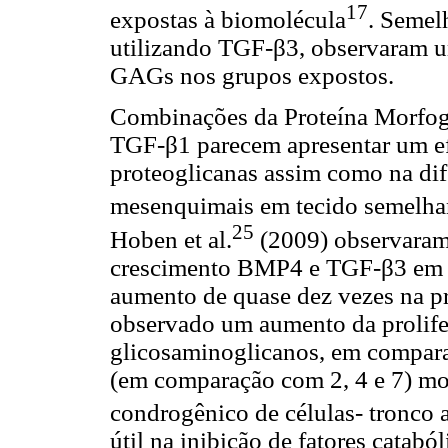
17
expostas à biomolécula
. Semel
utilizando TGF-β3, observaram 
GAGs nos grupos expostos.
Combinações da Proteína Morfog
TGF-β1 parecem apresentar um efe
proteoglicanas assim como na dif
mesenquimais em tecido semelhant
25
Hoben et al.
(2009) observaram
crescimento BMP4 e TGF-β3 em c
aumento de quase dez vezes na pr
observado um aumento da prolife
glicosaminoglicanos, em compar
(em comparação com 2, 4 e 7) mo
condrogênico de células- tronco 
útil na inibição de fatores catabó