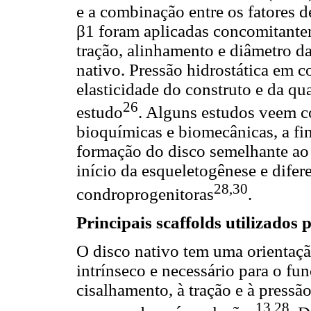
e a combinação entre os fatores 
β1 foram aplicadas concomitante
tração, alinhamento e diâmetro d
nativo. Pressão hidrostática em
elasticidade do construto e da q
26
estudo
. Alguns estudos veem c
bioquímicas e biomecânicas, a fim
formação do disco semelhante ao
início da esqueletogênese e difer
28,30
condroprogenitoras
.
Principais scaffolds utilizados
O disco nativo tem uma orientação
intrínseco e necessário para o fu
cisalhamento, à tração e à pressã
13,28