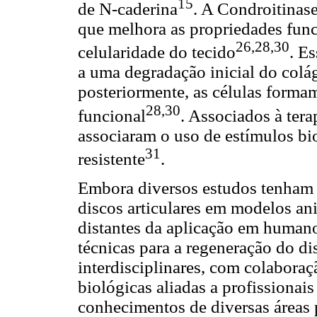
15
de N-caderina
. A Condroitina
que melhora as propriedades func
26,28,30
celularidade do tecido
. E
a uma degradação inicial do colá
posteriormente, as células forma
28,30
funcional
. Associados à ter
associaram o uso de estímulos b
31
resistente
.
Embora diversos estudos tenham
discos articulares em modelos an
distantes da aplicação em human
técnicas para a regeneração do di
interdisciplinares, com colaboraçã
biológicas aliadas a profissionais
conhecimentos de diversas áreas 