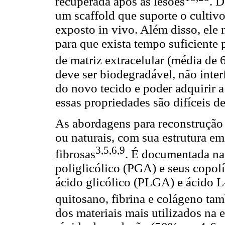
recuperada após as lesões
. D
um scaffold que suporte o cultivo
exposto in vivo. Além disso, ele
para que exista tempo suficiente 
de matriz extracelular (média de 
deve ser biodegradável, não inter
do novo tecido e poder adquirir 
essas propriedades são difíceis d
As abordagens para reconstrução a
ou naturais, com sua estrutura e
3,5,6,9
fibrosas
. É documentada na 
poliglicólico (PGA) e seus copol
ácido glicólico (PLGA) e ácido L
quitosano, fibrina e colágeno ta
dos materiais mais utilizados na 