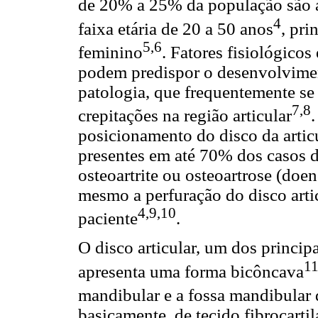
de 20% a 25% da população são 
4
faixa etária de 20 a 50 anos
, pri
5,6
feminino
. Fatores fisiológico
podem predispor o desenvolviment
patologia, que frequentemente se
7,8
crepitações na região articular
posicionamento do disco da arti
presentes em até 70% dos casos
osteoartrite ou osteoartrose (doe
mesmo a perfuração do disco artic
4,9,10
paciente
.
O disco articular, um dos principa
1
apresenta uma forma bicôncava
mandibular e a fossa mandibular 
basicamente, de tecido fibrocarti