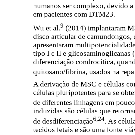
humanos ser complexo, devido a 
em pacientes com DTM23.
9
Wu et al.
(2014) implantaram MS
disco articular de camundongos, 
apresentaram multipotencialidade
tipo I e II e glicosaminoglicanas
diferenciação condrocítica, quan
quitosano/fibrina, usados na repa
A derivação de MSC e células cond
células pluripotentes para se obt
de diferentes linhagens em pouc
induzidas são células que retorn
6,24
de desdiferenciação
. As célu
tecidos fetais e são uma fonte vi