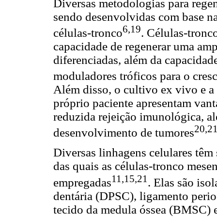
Diversas metodologias para rege
sendo desenvolvidas com base na 
6,19
células-tronco
. Células-tronc
capacidade de regenerar uma amp
diferenciadas, além da capacidad
moduladores tróficos para o cre
Além disso, o cultivo ex vivo e a 
próprio paciente apresentam van
reduzida rejeição imunológica, a
20,2
desenvolvimento de tumores
Diversas linhagens celulares têm 
das quais as células-tronco mes
11,15,21
empregadas
. Elas são iso
dentária (DPSC), ligamento peri
tecido da medula óssea (BMSC) e