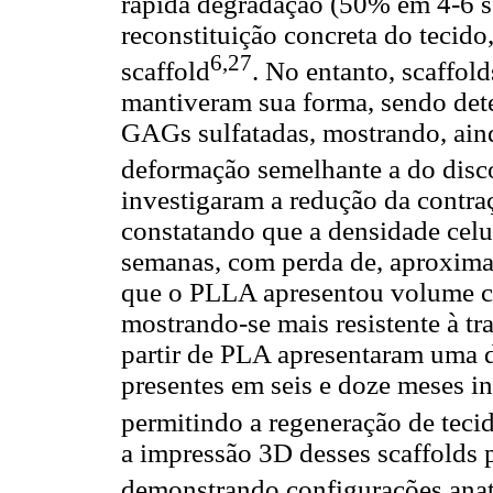
rápida degradação (50% em 4-6 se
reconstituição concreta do tecid
6,27
scaffold
. No entanto, scaffol
mantiveram sua forma, sendo dete
GAGs sulfatadas, mostrando, aind
deformação semelhante a do disc
investigaram a redução da contr
constatando que a densidade celu
semanas, com perda de, aproxim
que o PLLA apresentou volume co
mostrando-se mais resistente à t
partir de PLA apresentaram uma d
presentes em seis e doze meses in
permitindo a regeneração de teci
a impressão 3D desses scaffolds p
demonstrando configurações ana