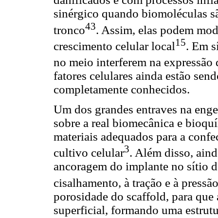
sinérgico quando biomoléculas sã
43
tronco
. Assim, elas podem modu
15
crescimento celular local
. Em s
no meio interferem na expressão d
fatores celulares ainda estão se
completamente conhecidos.
Um dos grandes entraves na engen
sobre a real biomecânica e bioqu
materiais adequados para a confe
3
cultivo celular
. Além disso, ain
ancoragem do implante no sítio da
cisalhamento, à tração e à pressã
porosidade do scaffold, para que
superficial, formando uma estrutu