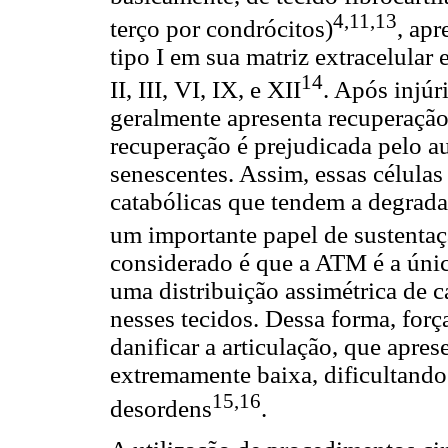
4,11,13
terço por condrócitos)
, ap
tipo I em sua matriz extracelula
14
II, III, VI, IX, e XII
. Após injúr
geralmente apresenta recuperação
recuperação é prejudicada pelo 
senescentes. Assim, essas célula
catabólicas que tendem a degrada
um importante papel de sustenta
considerado é que a ATM é a úni
uma distribuição assimétrica de 
nesses tecidos. Dessa forma, for
danificar a articulação, que apre
extremamente baixa, dificultando
15,16
desordens
.