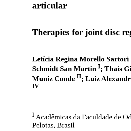
articular
Therapies for joint disc r
Letícia Regina Morello Sartori
I
Schmidt San Martin
;
Thaís G
II
Muniz Conde
;
Luiz Alexandr
IV
I
Acadêmicas da Faculdade de Odo
Pelotas, Brasil