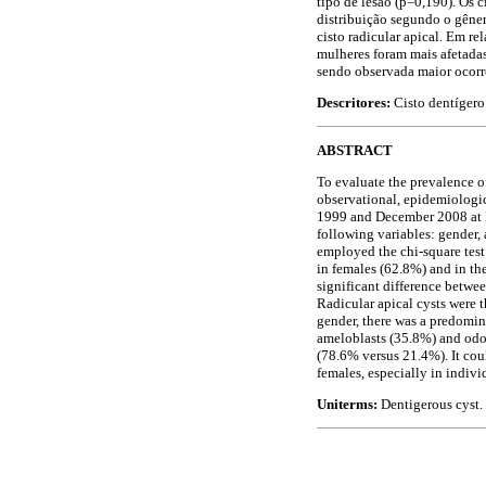
tipo de lesão (p=0,190). Os c
distribuição segundo o gêner
cisto radicular apical. Em r
mulheres foram mais afetadas
sendo observada maior ocorr
Descritores:
Cisto dentíger
ABSTRACT
To evaluate the prevalence o
observational, epidemiologic
1999 and December 2008 at FA
following variables: gender, 
employed the chi-square test
in females (62.8%) and in th
significant difference betwe
Radicular apical cysts were 
gender, there was a predomin
ameloblasts (35.8%) and odo
(78.6% versus 21.4%). It cou
females, especially in indivi
Uniterms:
Dentigerous cyst