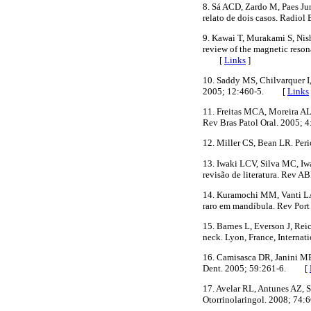
8. Sá ACD, Zardo M, Paes Ju
relato de dois casos. Radi
9. Kawai T, Murakami S, Nis
review of the magnetic reso
[
Links
]
10. Saddy MS, Chilvarquer I
2005; 12:460-5. [
Links
11. Freitas MCA, Moreira AL
Rev Bras Patol Oral. 2005
12. Miller CS, Bean LR. Per
13. Iwaki LCV, Silva MC, Iw
revisão de literatura. Rev
14. Kuramochi MM, Vanti LA
raro em mandíbula. Rev Po
15. Barnes L, Everson J, Rei
neck. Lyon, France, Intern
16. Camisasca DR, Janini ME
Dent. 2005; 59:261-6. [
17. Avelar RL, Antunes AZ, 
Otorrinolaringol. 2008; 7