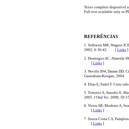
Texto completo disponível 
Full text available only in P
REFERÊNCIAS
1. Volkweis MR, Wagner JCB, 
2002; 6:36-42. [
Links
]
2. Domingos AC, Almeida SM,
[
Links
]
3. Neville BW, Damm DD. Cis
Guanabara-Koogan, 2004
4. Elias E, Fadel F. Cisto o
5. Tortorici S, Amodio E, Ma
2005. J Oral Sci. 2008; 5
6. Vieira AR, Modesto A, Soa
[
Links
]
7. Souza Costa CA, Pamplon
[
Links
]