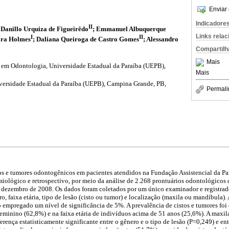
Enviar 
Indicadore
II
 Danillo Urquiza de Figueirêdo
; Emmanuel Albuquerque
Links rela
I
II
eira Holmes
; Daliana Queiroga de Castro Gomes
; Alessandro
Compartilh
Mais
em Odontologia, Universidade Estadual da Paraíba (UEPB),
Mais
versidade Estadual da Paraíba (UEPB), Campina Grande, PB,
Permali
tos e tumores odontogênicos em pacientes atendidos na Fundação Assistencial da Pa
iológico e retrospectivo, por meio da análise de 2.268 prontuários odontológicos 
a dezembro de 2008. Os dados foram coletados por um único examinador e registrado
ro, faixa etária, tipo de lesão (cisto ou tumor) e localização (maxila ou mandíbula). 
 empregado um nível de significância de 5%. A prevalência de cistos e tumores foi
eminino (62,8%) e na faixa etária de indivíduos acima de 51 anos (25,6%). A maxila
rença estatisticamente significante entre o gênero e o tipo de lesão (P=0,249) e ent