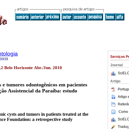
tologia
Serviços P
-0939
Journal
.2 Belo Horizonte Abr./Jun. 2010
SciELO
Artigo
os e tumores odontogênicos em pacientes
Portug
ão Assistencial da Paraíba: estudo
Artigo
Referên
Como c
ic cysts and tumors in patients treated at the
nce Foundation: a retrospective study
SciELO
Traduç