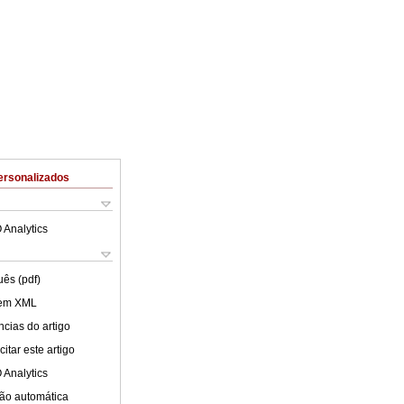
ersonalizados
 Analytics
uês (pdf)
 em XML
cias do artigo
itar este artigo
 Analytics
ão automática