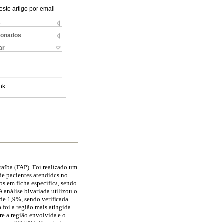
este artigo por email
s
cionados
ar
nk
raíba (FAP). Foi realizado um
de pacientes atendidos no
s em ficha específica, sendo
A análise bivariada utilizou o
 de 1,9%, sendo verificada
 foi a região mais atingida
re a região envolvida e o