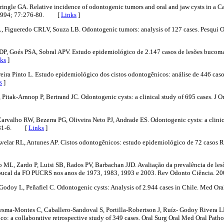
ingle GA. Relative incidence of odontogenic tumors and oral and jaw cysts in a C
. 1994; 77:276-80. [
Links
]
 L, Figueredo CRLV, Souza LB. Odontogenic tumors: analysis of 127 cases. Pesqui 
 DP, Goés PSA, Sobral APV. Estudo epidemiológico de 2.147 casos de lesões bucoma
ks
]
eira Pinto L. Estudo epidemiológico dos cistos odontogênicos: análise de 446 cas
s
]
Pitak-Arnnop P, Bertrand JC. Odontogenic cysts: a clinical study of 695 cases. J Or
arvalho RW, Bezerra PG, Oliveira Neto PJ, Andrade ES. Odontogenic cysts: a clini
1:581-6. [
Links
]
Avelar RL, Antunes AP. Cistos odontogênicos: estudo epidemiológico de 72 casos 
 ML, Zardo P, Luisi SB, Rados PV, Barbachan JJD. Avaliação da prevalência de les
a bucal da FO PUCRS nos anos de 1973, 1983, 1993 e 2003. Rev Odonto Ciência.
Godoy L, Peñafiel C. Odontogenic cysts: Analysis of 2.944 cases in Chile. Med Oral
sma-Montes C, Caballero-Sandoval S, Portilla-Robertson J, Ruíz- Godoy Rivera 
: a collaborative retrospective study of 349 cases. Oral Surg Oral Med Oral Path