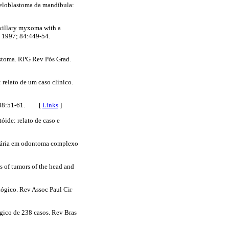
meloblastoma da mandíbula:
xillary myxoma with a
. 1997; 84:449-54.
astoma. RPG Rev Pós Grad.
relato de um caso clínico.
94; 38:51-61. [
Links
]
ide: relato de caso e
imária em odontoma complexo
s of tumors of the head and
ógico. Rev Assoc Paul Cir
gico de 238 casos. Rev Bras