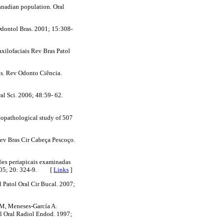
anadian population. Oral
Odontol Bras. 2001; 15:308-
xilofaciais Rev Bras Patol
os. Rev Odonto Ciência.
al Sci. 2006; 48:59- 62.
copathological study of 507
Rev Bras Cir Cabeça Pescoço.
ões periapicais examinadas
 2005; 20: 324-9. [
Links
]
 Patol Oral Cir Bucal. 2007;
LM, Meneses-García A.
ol Oral Radiol Endod. 1997;