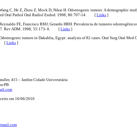
 Wang C, He Z, Zhou Z, Mock D, Nikai H. Odontogenic tumors: A demographic study
Med Oral Pathol Oral Radiol Endod. 1998; 86:707-14. [
Links
]
 Reynaldo FE, Francisco RMJ, Gerardo HRH. Prevalencia de tumores odontogênicos 
997. Rev ADM. 1998; 55:173- 6. [
Links
]
ontogenic tumors in Dakahlia, Egypt: analysis of 82 cases. Oral Surg Oral Med O
3. [
Links
]
uller, 415 – Jardim Cidade Universitária
oa-PB
ail.com
ceito em 16/06/2010
otmail.com