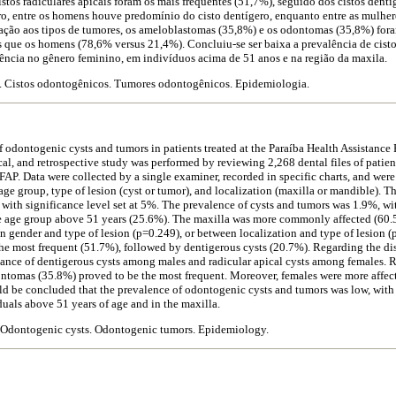
istos radiculares apicais foram os mais freqüentes (51,7%), seguido dos cistos dent
o, entre os homens houve predomínio do cisto dentígero, enquanto entre as mulhere
elação aos tipos de tumores, os ameloblastomas (35,8%) e os odontomas (35,8%) fora
 que os homens (78,6% versus 21,4%). Concluiu-se ser baixa a prevalência de cist
ência no gênero feminino, em indivíduos acima de 51 anos e na região da maxila.
o. Cistos odontogênicos. Tumores odontogênicos. Epidemiologia.
f odontogenic cysts and tumors in patients treated at the Paraíba Health Assistance
al, and retrospective study was performed by reviewing 2,268 dental files of patien
P. Data were collected by a single examiner, recorded in specific charts, and were
age group, type of lesion (cyst or tumor), and localization (maxilla or mandible). Th
 with significance level set at 5%. The prevalence of cysts and tumors was 1.9%, w
e age group above 51 years (25.6%). The maxilla was more commonly affected (60.5
en gender and type of lesion (p=0.249), or between localization and type of lesion 
the most frequent (51.7%), followed by dentigerous cysts (20.7%). Regarding the di
ance of dentigerous cysts among males and radicular apical cysts among females. R
ntomas (35.8%) proved to be the most frequent. Moreover, females were more affec
ld be concluded that the prevalence of odontogenic cysts and tumors was low, with 
duals above 51 years of age and in the maxilla.
. Odontogenic cysts. Odontogenic tumors. Epidemiology.