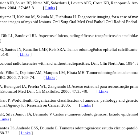
nior AJO, Souza RP, Neme MP, Sabedotti I, Lovato AFG, Costa KD, Rapoport A. A
ol Bras. 2004; 37:465-8. [
Links
]
hiyama H, Kishino M, Sakuda M, Fuchihata H. Diagnostic imaging for a case of ma
nance images of myxoid lesions. Oral Surg Oral Med Oral Pathol Oral Radiol Endod
, Dib LL, Sandoval RL. Aspectos clínicos, radiográficos e terapêuticos do amelobl
]
G, Santos JN, Ramalho LMP, Reis SRA. Tumor odontogênico epitelial calcificante: 
; 4:51-9. [
Links
]
icoronal radiolucencies with and without radiopacities. Dent Clin North Am. 19
aki Filho L, Depintor AM, Marques LM, Hirata MH. Tumor odontogênico adenomató
 ABRO. 2006; 7:169- 74. [
Links
]
, Berenguel IA, Pereira WL, Zangrando D. Acesso extraoral para reconstrução pr
rt Estomatol Med Dent Cir Maxilofac. 2006; 47:35-40. [
Links
]
chart P. World Health Organization classification of tumours: pathology and genetic
ational Agency for Research on Cancer, 2005. [
Links
]
R, Silva Júnior JÁ, Bernardo V. Cistos e tumores odontogênicos: Estudo epidemiol
Links
]
Santos TS, Andrade ESS, Dourado E. Tumores odontogênicos: estudo clínico-patoló
4:668-73. [
Links
]