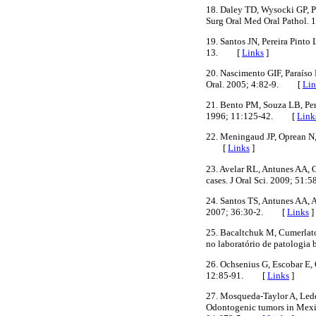
18. Daley TD, Wysocki GP, Pr
Surg Oral Med Oral Pathol
19. Santos JN, Pereira Pinto
13. [
Links
]
20. Nascimento GIF, Paraíso
Oral. 2005; 4:82-9. [
Lin
21. Bento PM, Souza LB, Per
1996; 11:125-42. [
Link
22. Meningaud JP, Oprean N, 
[
Links
]
23. Avelar RL, Antunes AA, C
cases. J Oral Sci. 2009; 5
24. Santos TS, Antunes AA, 
2007; 36:30-2. [
Links
]
25. Bacaltchuk M, Cumerlato
no laboratório de patologi
26. Ochsenius G, Escobar E, 
12:85-91. [
Links
]
27. Mosqueda-Taylor A, Lede
Odontogenic tumors in Mexico