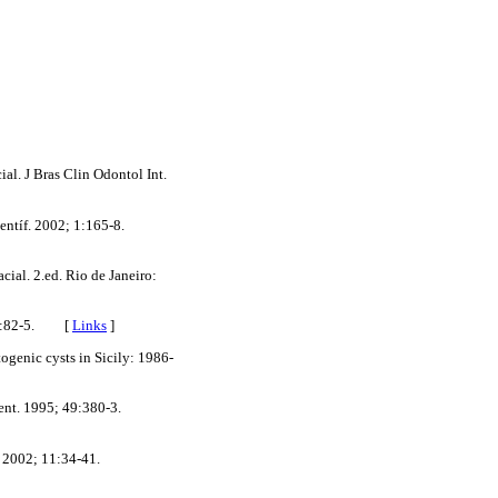
al. J Bras Clin Odontol Int.
ntíf. 2002; 1:165-8.
ial. 2.ed. Rio de Janeiro:
9; 3:82-5. [
Links
]
ogenic cysts in Sicily: 1986-
ent. 1995; 49:380-3.
 2002; 11:34-41.