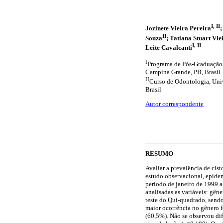
I, II
Jozinete Vieira Pereira
;
II
Souza
; Tatiana Stuart Vi
I, II
Leite Cavalcanti
I
Programa de Pós-Graduação 
Campina Grande, PB, Brasil
II
Curso de Odontologia, Uni
Brasil
Autor correspondente
RESUMO
Avaliar a prevalência de cis
estudo observacional, epidem
período de janeiro de 1999 
analisadas as variáveis: gêne
teste do Qui-quadrado, sendo
maior ocorrência no gênero f
(60,5%). Não se observou dife