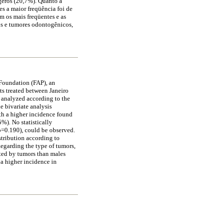
ígeros (20,7%). Quanto à
s a maior freqüência foi de
m os mais freqüentes e as
os e tumores odontogênicos,
 Foundation (FAP), an
ts treated between Janeiro
 analyzed according to the
e bivariate analysis
ith a higher incidence found
%). No statistically
(p=0.190), could be observed.
stribution according to
egarding the type of tumors,
ted by tumors than males
a higher incidence in