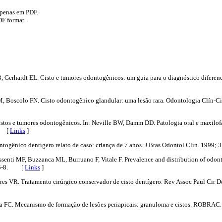
apenas em PDF.
DF format.
Gerhardt EL. Cisto e tumores odontogênicos: um guia para o diagnóstico diferenci
 Boscolo FN. Cisto odontogênico glandular: uma lesão rara. Odontologia Clín-Cie
tos e tumores odontogênicos. In: Neville BW, Damm DD. Patologia oral e maxilofac
. [
Links
]
dontogênico dentígero relato de caso: criança de 7 anos. J Bras Odontol Clín. 199
ssenti MF, Buzzanca ML, Burruano F, Vitale F. Prevalence and distribution of odont
0:15-8. [
Links
]
res VR. Tratamento cirúrgico conservador de cisto dentígero. Rev Assoc Paul Cir D
a FC. Mecanismo de formação de lesões periapicais: granuloma e cistos. ROBRAC.