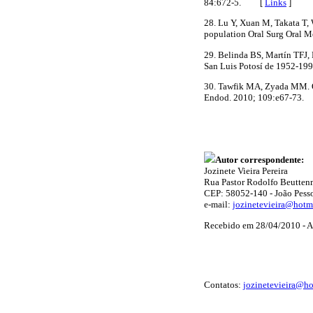
84:672-5. [
Links
]
28. Lu Y, Xuan M, Takata T,
population Oral Surg Oral 
29. Belinda BS, Martín TFJ,
San Luis Potosí de 1952-1
30. Tawfik MA, Zyada MM. Od
Endod. 2010; 109:e67-7
Autor correspondente:
Jozinete Vieira Pereira
Rua Pastor Rodolfo Beuttenm
CEP: 58052-140 - João Pess
e-mail:
jozinetevieira@hotm
Recebido em 28/04/2010 - A
Contatos:
jozinetevieira@h