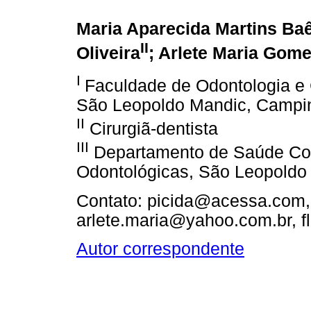
Maria Aparecida Martins Ba
II
Oliveira
; Arlete Maria Gome
I
Faculdade de Odontologia e 
São Leopoldo Mandic, Campin
II
Cirurgiã-dentista
III
Departamento de Saúde Col
Odontológicas, São Leopoldo 
Contato: picida@acessa.com,
arlete.maria@yahoo.com.br, f
Autor correspondente