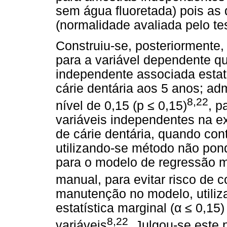
sem água fluoretada) pois as 
(normalidade avaliada pelo te
Construiu-se, posteriormente,
para a variável dependente q
independente associada estati
cárie dentária aos 5 anos; adm
8,22
nível de 0,15 (p ≤ 0,15)
, p
variáveis independentes na e
de cárie dentária, quando cont
utilizando-se método não pon
para o modelo de regressão m
manual, para evitar risco de 
manutenção no modelo, utiliza
estatística marginal (α ≤ 0,15
8,22
variáveis
. Julgou-se este 