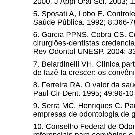
2000. J Appl Oral Sci. 2003; 1
5. Sposati A, Lobo E. Controle
Saúde Pública. 1992; 8:366-7
6. Garcia PPNS, Cobra CS. Co
cirurgiões-dentistas credenci
Rev Odontol UNESP. 2004; 33
7. Belardinelli VH. Clínica par
de fazê-la crescer: os convên
8. Ferreira RA. O valor da s
Paul Cir Dent. 1995; 49:96-10
9. Serra MC, Henriques C. Par
empresas de odontologia de g
10. Conselho Federal de Odon
referenciais para convênios e