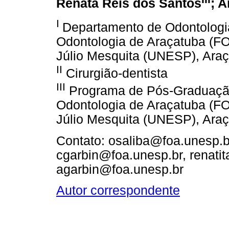
Renata Reis dos Santos
; A
I
Departamento de Odontologia
Odontologia de Araçatuba (FO
Júlio Mesquita (UNESP), Araça
II
Cirurgião-dentista
III
Programa de Pós-Graduação
Odontologia de Araçatuba (FO
Júlio Mesquita (UNESP), Araça
Contato: osaliba@foa.unesp.
cgarbin@foa.unesp.br, renati
agarbin@foa.unesp.br
Autor correspondente