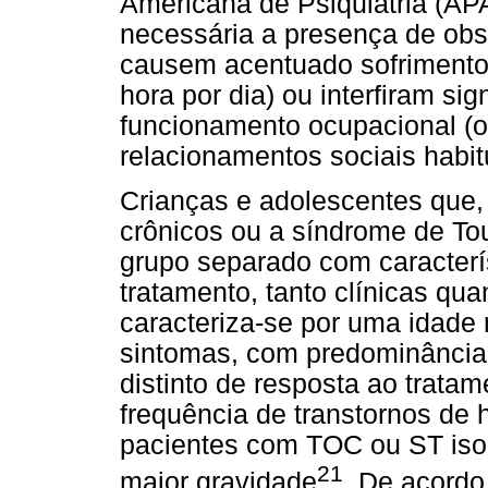
Americana de Psiquiatria (AP
necessária a presença de ob
causem acentuado sofriment
hora por dia) ou interfiram sig
funcionamento ocupacional (ou
relacionamentos sociais habit
Crianças e adolescentes que,
crônicos ou a síndrome de Tou
grupo separado com caracterís
tratamento, tanto clínicas qu
caracteriza-se por uma idade
sintomas, com predominância
distinto de resposta ao trata
frequência de transtornos de
pacientes com TOC ou ST isol
21
maior gravidade
. De acordo