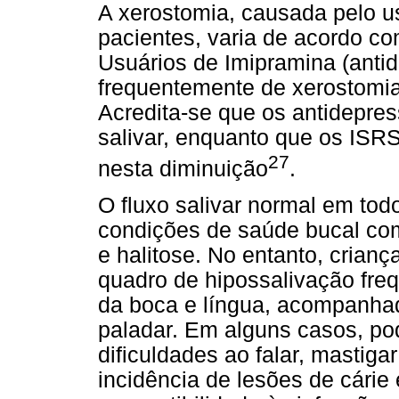
A xerostomia, causada pelo u
pacientes, varia de acordo c
Usuários de Imipramina (antid
frequentemente de xerostomi
Acredita-se que os antidepress
salivar, enquanto que os IS
27
nesta diminuição
.
O fluxo salivar normal em tod
condições de saúde bucal com
e halitose. No entanto, crian
quadro de hipossalivação fr
da boca e língua, acompanhad
paladar. Em alguns casos, pod
dificuldades ao falar, mastig
incidência de lesões de cárie 