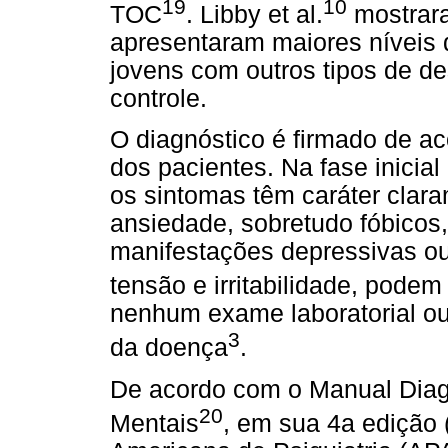
19
10
TOC
. Libby et al.
mostrar
apresentaram maiores níveis 
jovens com outros tipos de 
controle.
O diagnóstico é firmado de ac
dos pacientes. Na fase inici
os sintomas têm caráter clar
ansiedade, sobretudo fóbicos,
manifestações depressivas ou
tensão e irritabilidade, pode
nenhum exame laboratorial ou
3
da doença
.
De acordo com o Manual Diagn
20
Mentais
, em sua 4a edição