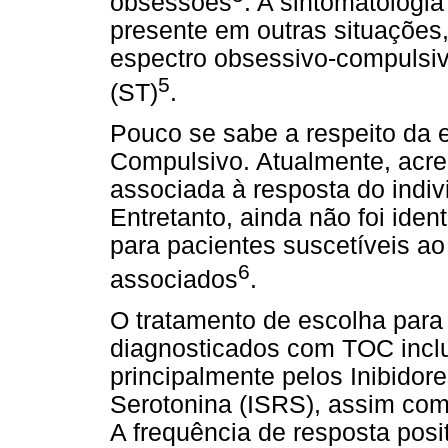
obsessões
. A sintomatologi
presente em outras situações,
espectro obsessivo-compulsiv
5
(ST)
.
Pouco se sabe a respeito da 
Compulsivo. Atualmente, acre
associada à resposta do indiv
Entretanto, ainda não foi iden
para pacientes suscetíveis a
6
associados
.
O tratamento de escolha para
diagnosticados com TOC inclu
principalmente pelos Inibidor
Serotonina (ISRS), assim com
A frequência de resposta posi