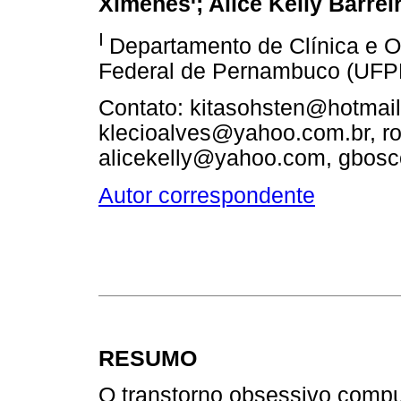
Ximenes
; Alice Kelly Barrei
I
Departamento de Clínica e O
Federal de Pernambuco (UFPE
Contato: kitasohsten@hotmai
klecioalves@yahoo.com.br, 
alicekelly@yahoo.com, gbos
Autor correspondente
RESUMO
O transtorno obsessivo compu