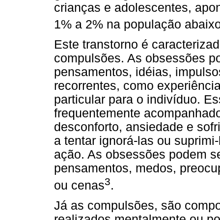
crianças e adolescentes, apo
1% a 2% na população abaixo
Este transtorno é caracteriz
compulsões. As obsessões po
pensamentos, idéias, impulso
recorrentes, como experiência
particular para o indivíduo. 
frequentemente acompanhado
desconforto, ansiedade e sof
a tentar ignorá-las ou suprim
ação. As obsessões podem ser 
pensamentos, medos, preocu
3
ou cenas
.
Já as compulsões, são compor
realizados mentalmente ou po