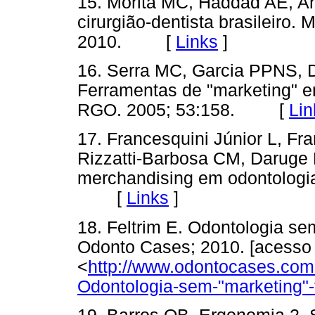
15. Morita MC, Haddad AE, Ara
cirurgião-dentista brasileiro. 
2010. [
Links
]
16. Serra MC, Garcia PPNS, 
Ferramentas de "marketing" e
RGO. 2005; 53:158. [
Lin
17. Francesquini Júnior L, 
Rizzatti-Barbosa CM, Daruge 
merchandising em odontologi
[
Links
]
18. Feltrim E. Odontologia sem
Odonto Cases; 2010. [acesso 
<
http://www.odontocases.com.
Odontologia-sem-"marketing"-