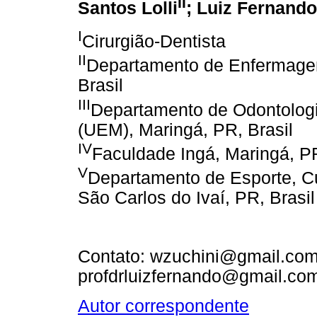
II
Santos Lolli
; Luiz Fernando
I
Cirurgião-Dentista
II
Departamento de Enfermagem
Brasil
III
Departamento de Odontologi
(UEM), Maringá, PR, Brasil
IV
Faculdade Ingá, Maringá, PR
V
Departamento de Esporte, Cul
São Carlos do Ivaí, PR, Brasil
Contato: wzuchini@gmail.com
profdrluizfernando@gmail.com
Autor correspondente