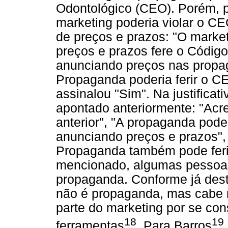
Odontológico (CEO). Porém, 
marketing poderia violar o CEO
de preços e prazos: "O marke
preços e prazos fere o Código
anunciando preços nas propa
Propaganda poderia ferir o CE
assinalou "Sim". Na justificat
apontado anteriormente: "Acr
anterior", "A propaganda pode
anunciando preços e prazos",
Propaganda também pode feri
mencionado, algumas pessoa
propaganda. Conforme já dest
não é propaganda, mas cabe r
parte do marketing por se con
18
19
ferramentas
. Para Barros