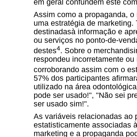
em geral confundem este co
Assim como a propaganda, o 
uma estratégia de marketing. 
destinadasà informação e ap
ou serviços no ponto-de-venda
4
destes
. Sobre o merchandisin
respondeu incorretamente ou n
corroborando assim com o es
57% dos participantes afirma
utilizado na área odontológic
pode ser usado!", "Não sei p
ser usado sim!".
As variáveis relacionadas ao p
estatisticamente associadas 
marketing e a propaganda pode