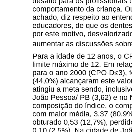
desafio para os profissionais
comportamento da criança. Out
achado, diz respeito ao enten
educadores, de que os dentes
por este motivo, desvalorizad
aumentar as discussões sobre
Para a idade de 12 anos, o CP
limite máximo de 12. Em rela
para o ano 2000 (CPO-D≤3), f
(44,0%) alcançaram este val
atingiu a meta sendo, inclus
João Pessoa/ PB (3,62) e no N
composição do índice, o comp
com maior média, 3,37 (80,9
obturado 0,53 (12,7%), perdid
0,10 (2,5%). Na cidade de Jo