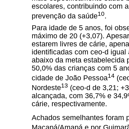
escolares, contribuindo com a
10
prevenção da saúde
.
Para idade de 5 anos, foi obs
máximo de 20 (+3,07). Apesa
estarem livres de cárie, apen
identificadas com ceo-d igual
abaixo da meta estabelecida 
50,0% das crianças com 5 anos
14
cidade de João Pessoa
(ceo
13
Nordeste
(ceo-d de 3,21; +3
alcançada, com 36,7% e 34,9
cárie, respectivamente.
Achados semelhantes foram pu
Macapá/Amapá e por Guimarãe