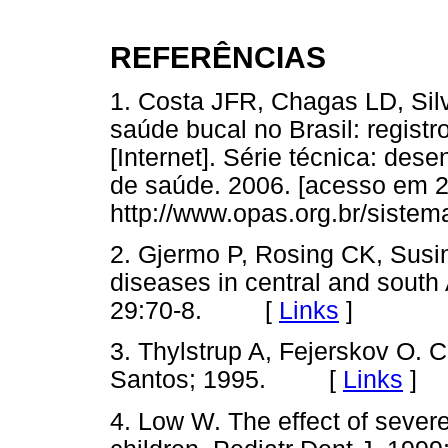
REFERÊNCIAS
1. Costa JFR, Chagas LD, Silv
saúde bucal no Brasil: registr
[Internet]. Série técnica: des
de saúde. 2006. [acesso em 20
http://www.opas.org.br/sistem
2. Gjermo P, Rosing CK, Susi
diseases in central and south
29:70-8. [
Links
]
3. Thylstrup A, Fejerskov O. C
Santos; 1995. [
Links
]
4. Low W. The effect of severe 