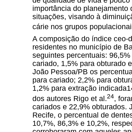
de qualidade de vida e pouco 
importância do planejamento 
situações, visando à diminuiç
cárie nos grupos populacionai
A composição do índice ceo-d,
residentes no município de B
seguintes percentuais: 96,5% 
cariado, 1,5% para obturado 
João Pessoa/PB os percentuai
para cariado; 2,2% para obtur
1,2% para extração indicada
24
dos autores Rigo et al.
, fo
cariados e 22,9% obturados. 
Recife, o percentual de dente
10,7%, 86,3% e 10,2%, respec
corroboraram com aqueles ap