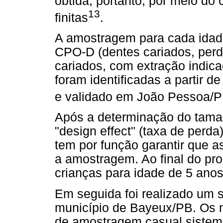
obtida, portanto, por meio do
13
finitas
.
A amostragem para cada idade 
CPO-D (dentes cariados, perd
cariados, com extração indic
foram identificadas a partir d
e validado em João Pessoa/
Após a determinação do taman
"design effect" (taxa de perd
tem por função garantir que 
a amostragem. Ao final do pr
crianças para idade de 5 anos
Em seguida foi realizado um s
município de Bayeux/PB. Os 
de amostragem casual sistemá