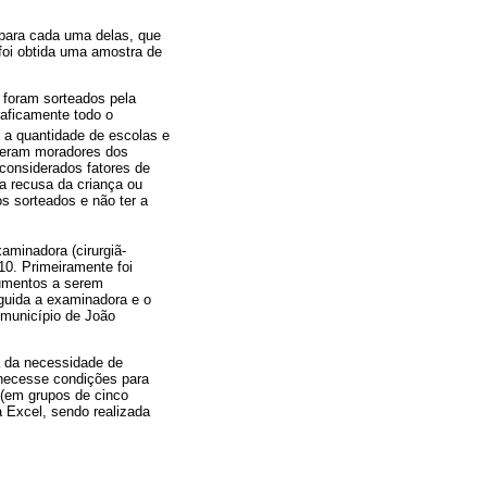
 para cada uma delas, que
foi obtida uma amostra de
 foram sorteados pela
raficamente todo o
 a quantidade de escolas e
 eram moradores dos
considerados fatores de
a recusa da criança ou
s sorteados e não ter a
aminadora (cirurgiã-
010. Primeiramente foi
rumentos a serem
eguida a examinadora e o
 município de João
a da necessidade de
ornecesse condições para
 (em grupos de cinco
a Excel, sendo realizada