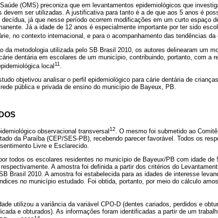
Saúde (OMS) preconiza que em levantamentos epidemiológicos que investiga
s devem ser utilizadas. A justificativa para tanto é a de que aos 5 anos é po
ão decídua, já que nesse período ocorrem modificações em um curto espaço 
anente. Já a idade de 12 anos é especialmente importante por ter sido esco
árie, no contexto internacional, e para o acompanhamento das tendências da
 da metodologia utilizada pelo SB Brasil 2010, os autores delinearam um mo
cárie dentária em escolares de um município, contribuindo, portanto, com a 
11
pidemiológica local
.
udo objetivou analisar o perfil epidemiológico para cárie dentária de crianç
 rede pública e privada de ensino do município de Bayeux, PB.
ODOS
12
idemiológico observacional transversal
. O mesmo foi submetido ao Comitê
tado da Paraíba (CEP/SES-PB), recebendo parecer favorável. Todos os resp
entimento Livre e Esclarecido.
 por todos os escolares residentes no município de Bayeux/PB com idade de 5
 respectivamente. A amostra foi definida a partir dos critérios do Levantame
SB Brasil 2010. A amostra foi estabelecida para as idades de interesse leva
dices no município estudado. Foi obtida, portanto, por meio do cálculo amos
de utilizou a variância da variável CPO-D (dentes cariados, perdidos e obtu
icada e obturados). As informações foram identificadas a partir de um trabalh
14