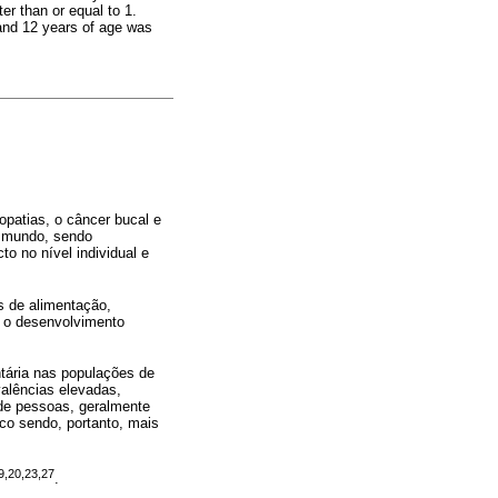
er than or equal to 1.
5 and 12 years of age was
opatias, o câncer bucal e
 o mundo, sendo
o no nível individual e
s de alimentação,
 o desenvolvimento
tária nas populações de
alências elevadas,
 de pessoas, geralmente
co sendo, portanto, mais
9,20,23,27
.