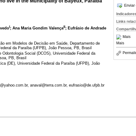
ho live in the Municipality of Bayeux, Paraiba
Enviar 
Indicadore
Links rela
I
II
evedo
; Ana Maria Gondim Valença
; Eufrásio de Andrade
Compartilh
Mais
ão em Modelos de Decisão em Saúde, Departamento de
Mais
 Federal da Paraíba (UFPB), João Pessoa, PB, Brasil
Permali
e Odontologia Social (DCOS), Universidade Federal da
oa, PB, Brasil
ica (DE), Universidade Federal da Paraíba (UFPB), João
yahoo.com.br, anaval@terra.com.br, eufrasio@de.ufpb.br