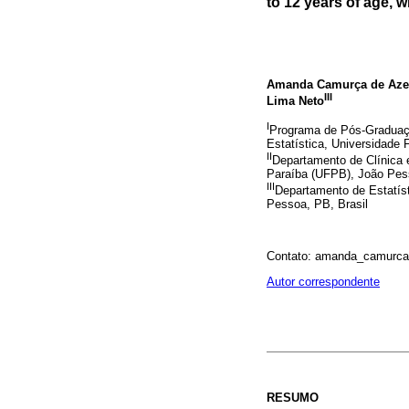
to 12 years of age, w
Amanda Camurça de Az
III
Lima Neto
I
Programa de Pós-Graduaç
Estatística, Universidade
II
Departamento de Clínica 
Paraíba (UFPB), João Pess
III
Departamento de Estatíst
Pessoa, PB, Brasil
Contato: amanda_camurca@
Autor correspondente
RESUMO