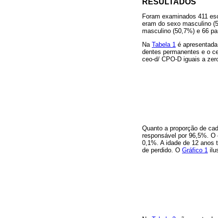
RESULTADOS
Foram examinados 411 esco
eram do sexo masculino (5
masculino (50,7%) e 66 pa
Na
Tabela 1
é apresentada 
dentes permanentes e o ce
ceo-d/ CPO-D iguais a zer
Quanto a proporção de cad
responsável por 96,5%. O 
0,1%. A idade de 12 anos 
de perdido. O
Gráfico 1
ilu