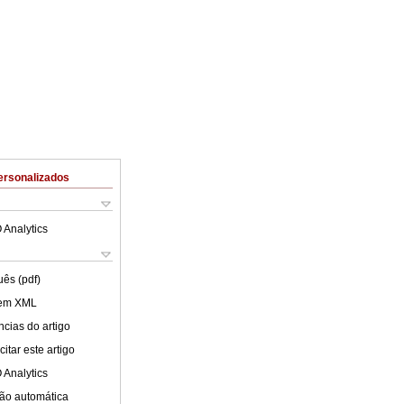
ersonalizados
 Analytics
uês (pdf)
 em XML
cias do artigo
itar este artigo
 Analytics
ão automática