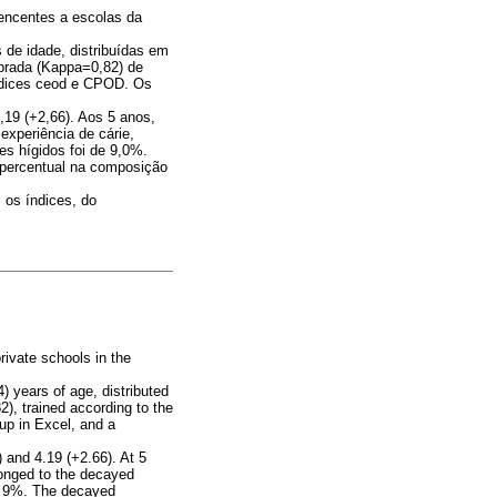
rtencentes a escolas da
 de idade, distribuídas em
ibrada (Kappa=0,82) de
ndices ceod e CPOD. Os
,19 (+2,66). Aos 5 anos,
experiência de cárie,
s hígidos foi de 9,0%.
 percentual na composição
 os índices, do
rivate schools in the
) years of age, distributed
2), trained according to the
p in Excel, and a
 and 4.19 (+2.66). At 5
longed to the decayed
as 9%. The decayed