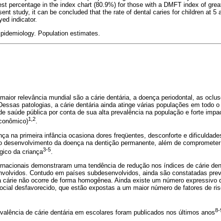
st percentage in the index chart (80.9%) for those with a DMFT index of great
sent study, it can be concluded that the rate of dental caries for children at 
yed indicator.
Epidemiology. Population estimates.
ior relevância mundial são a cárie dentária, a doença periodontal, as oclus
 Dessas patologias, a cárie dentária ainda atinge várias populações em todo
 saúde pública por conta de sua alta prevalência na população e forte impact
1,2
econômico)
.
a na primeira infância ocasiona dores freqüentes, desconforte e dificuldade
 desenvolvimento da doença na dentição permanente, além de comprometer
3-5
ógico da criança
.
ernacionais demonstraram uma tendência de redução nos índices de cárie den
volvidos. Contudo em países subdesenvolvidos, ainda são constatadas prev
da cárie não ocorre de forma homogênea. Ainda existe um número expressivo
ocial desfavorecido, que estão expostas a um maior número de fatores de ris
8-
valência de cárie dentária em escolares foram publicados nos últimos anos