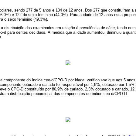
lares, sendo 277 de 5 anos e 134 de 12 anos. Dos 277 que constituíram a 
6,0%) e 122 do sexo feminino (44,0%). Para a idade de 12 anos essa proporç
ra o sexo feminino (49,3%).
a distribuição dos examinados em relação à prevalência de cárie, tendo c
o-d para dentes decíduos. À medida que a idade aumentou, diminuiu a quan
o.
a componente do índice ceo-d/CPO-D por idade, verificou-se que aos 5 anos
componente obturado e cariado foi responsável por 1,8%, obturado por 1,5% 
teve o CPO-D constituído por 80,9% de cariado, 2,5% obturado e cariado, 12
stra a distribuição proporcional dos componentes do índice ceo-d/CPO-D.