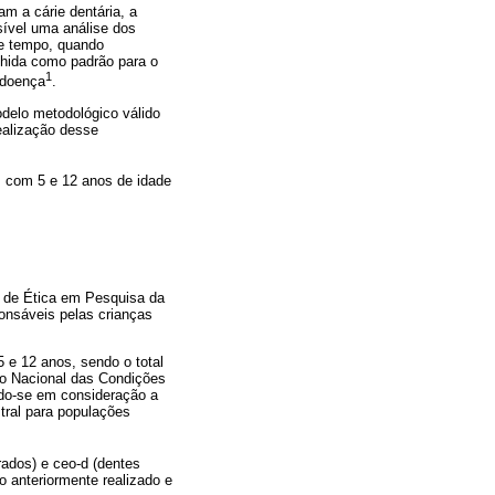
m a cárie dentária, a
ssível uma análise dos
de tempo, quando
lhida como padrão para o
1
 doença
.
delo metodológico válido
realização desse
as com 5 e 12 anos de idade
 de Ética em Pesquisa da
onsáveis pelas crianças
 e 12 anos, sendo o total
nto Nacional das Condições
ndo-se em consideração a
tral para populações
rados) e ceo-d (dentes
o anteriormente realizado e