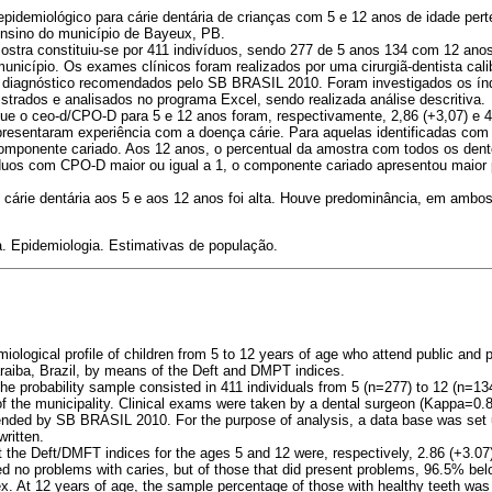
il epidemiológico para cárie dentária de crianças com 5 e 12 anos de idade pe
 ensino do município de Bayeux, PB.
ostra constituiu-se por 411 indivíduos, sendo 277 de 5 anos 134 com 12 anos
município. Os exames clínicos foram realizados por uma cirurgiã-dentista cal
de diagnóstico recomendados pelo SB BRASIL 2010. Foram investigados os í
strados e analisados no programa Excel, sendo realizada análise descritiva.
 que o ceo-d/CPO-D para 5 e 12 anos foram, respectivamente, 2,86 (+3,07) e 4
resentaram experiência com a doença cárie. Para aquelas identificadas com 
mponente cariado. Aos 12 anos, o percentual da amostra com todos os dente
duos com CPO-D maior ou igual a 1, o componente cariado apresentou maior
 cárie dentária aos 5 e aos 12 anos foi alta. Houve predominância, em ambos
a. Epidemiologia. Estimativas de população.
iological profile of children from 5 to 12 years of age who attend public and p
raiba, Brazil, by means of the Deft and DMPT indices.
The probability sample consisted in 411 individuals from 5 (n=277) to 12 (n=134
of the municipality. Clinical exams were taken by a dental surgeon (Kappa=0.8
ded by SB BRASIL 2010. For the purpose of analysis, a data base was set u
written.
t the Deft/DMFT indices for the ages 5 and 12 were, respectively, 2.86 (+3.07)
 no problems with caries, but of those that did present problems, 96.5% be
dex. At 12 years of age, the sample percentage of those with healthy teeth w