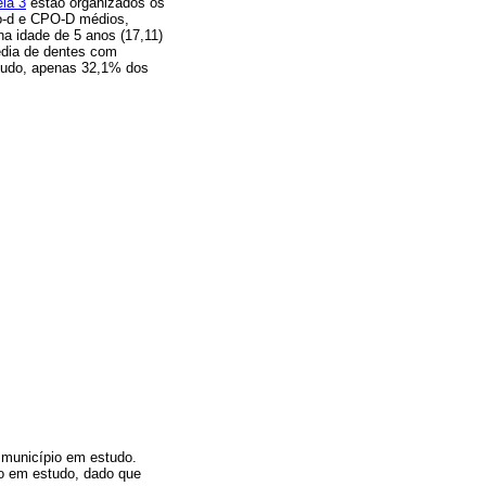
la 3
estão organizados os
o-d e CPO-D médios,
a idade de 5 anos (17,11)
édia de dentes com
ontudo, apenas 32,1% dos
 município em estudo.
ão em estudo, dado que