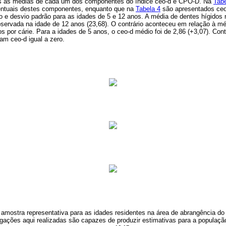
 as médias de cada um dos componentes do índice ceo-d e CPO-D. Na
Tabe
entuais destes componentes, enquanto que na
Tabela 4
são apresentados ce
e desvio padrão para as idades de 5 e 12 anos. A média de dentes hígidos n
bservada na idade de 12 anos (23,68). O contrário aconteceu em relação à m
os por cárie. Para a idades de 5 anos, o ceo-d médio foi de 2,86 (+3,07). C
am ceo-d igual a zero.
mostra representativa para as idades residentes na área de abrangência do
igações aqui realizadas são capazes de produzir estimativas para a populaç