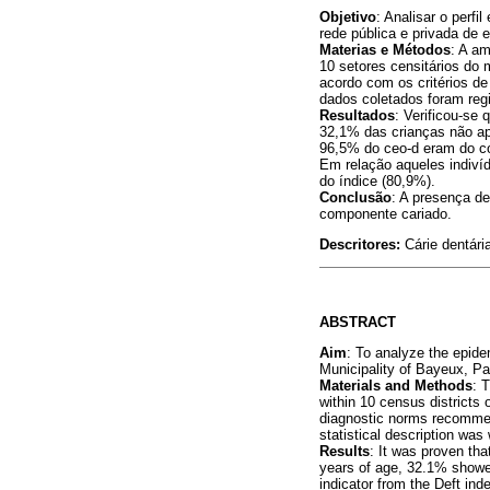
Objetivo
: Analisar o perf
rede pública e privada de
Materias e Métodos
: A am
10 setores censitários do 
acordo com os critérios 
dados coletados foram regi
Resultados
: Verificou-se
32,1% das crianças não ap
96,5% do ceo-d eram do co
Em relação aqueles indiví
do índice (80,9%).
Conclusão
: A presença de
componente cariado.
Descritores:
Cárie dentári
ABSTRACT
Aim
: To analyze the epidem
Municipality of Bayeux, Pa
Materials and Methods
: 
within 10 census districts 
diagnostic norms recommen
statistical description was 
Results
: It was proven tha
years of age, 32.1% showed
indicator from the Deft in