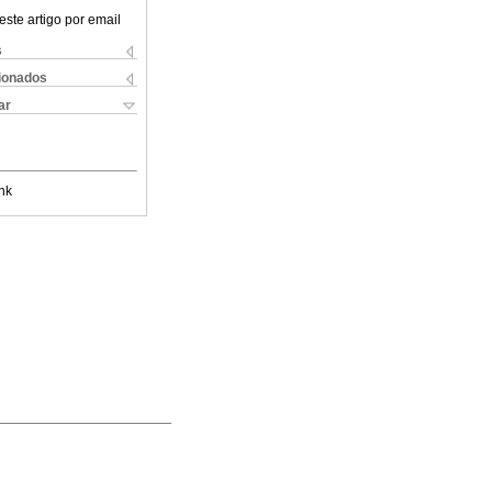
este artigo por email
s
cionados
ar
nk