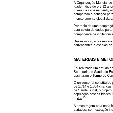
A Organização Mundial de 
idade índice de 5 e 12 ano
níveis da cárie na dentiç
comparado à dentição perm
monitoramento global da c
Por meio de uma adaptação
para coleta de dados para 
componente de vigilância e
Desse modo, o presente est
pertencentes a escolas da
MATERIAIS E MÉT
Foi realizado um estudo ep
Secretaria de Saúde do Es
assinaram o Termo de Cons
O universo foi constituído
de 1.714 e 1.834 crianças,
de Saúde Bucal, o projeto 
população nessas idades ín
13
finitas
.
A amostragem para cada ida
cariados, com extração ind