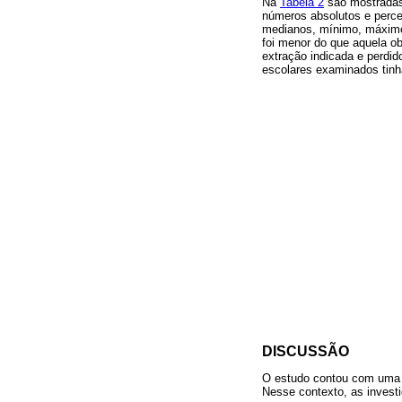
Na
Tabela 2
são mostradas
números absolutos e perc
medianos, mínimo, máximo 
foi menor do que aquela o
extração indicada e perdid
escolares examinados tinh
DISCUSSÃO
O estudo contou com uma a
Nesse contexto, as invest