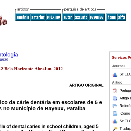
tologia
Serviços P
-0939
Journal
.2 Belo Horizonte Abr./Jun. 2012
SciELO
Artigo
ARTIGO ORIGINAL
Portug
Artigo
ico da cárie dentária em escolares de 5 e
Referên
s no Município de Bayeux, Paraíba
Como c
SciELO
le of dental caries in school children, aged 5
Traduç