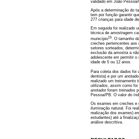
validado em João Pessoa
Após a determinação do ta
tem por função garantir q
277 crianças para idade de
Em seguida foi realizado 
técnica de amostragem cas
15
município
. O tamanho da
creches pertencentes aos
setores sorteados, determ
exclusão da amostra a não
adolescente em permitir o 
idade de 5 ou 12 anos.
Para coleta dos dados foi 
dentista) e por um anotador
realizado um treinamento 
utilizados, assim como foi
anotador foram treinados 
Pessoa/PB. O valor do índi
Os exames em creches e es
iluminação natural. Foi re
realização dos exames) em
estudantes) até a finaliza
análise descritiva.