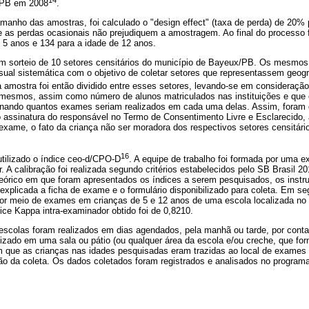
/PB em 2008
.
manho das amostras, foi calculado o "design effect" (taxa de perda) de 20%
ue as perdas ocasionais não prejudiquem a amostragem. Ao final do processo 
 5 anos e 134 para a idade de 12 anos.
um sorteio de 10 setores censitários do município de Bayeux/PB. Os mesmos
ual sistemática com o objetivo de coletar setores que representassem geog
 amostra foi então dividido entre esses setores, levando-se em consideração
 mesmos, assim como número de alunos matriculados nas instituições e que
inando quantos exames seriam realizados em cada uma delas. Assim, foram 
 assinatura do responsável no Termo de Consentimento Livre e Esclarecido, 
exame, o fato da criança não ser moradora dos respectivos setores censitário
16
utilizado o índice ceo-d/CPO-D
. A equipe de trabalho foi formada por uma ex
. A calibração foi realizada segundo critérios estabelecidos pelo SB Brasil 2
teórico em que foram apresentados os índices a serem pesquisados, os inst
 explicada a ficha de exame e o formulário disponibilizado para coleta. Em s
por meio de exames em crianças de 5 e 12 anos de uma escola localizada no
ce Kappa intra-examinador obtido foi de 0,8210.
colas foram realizados em dias agendados, pela manhã ou tarde, por cont
alizado em uma sala ou pátio (ou qualquer área da escola e/ou creche, que f
 que as crianças nas idades pesquisadas eram trazidas ao local de exames
ção da coleta. Os dados coletados foram registrados e analisados no program