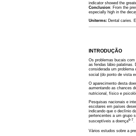
indicator showed the greate
Conclusion
: From the pre
especially high in the deca
Uniterms:
Dental caries. 
INTRODUÇÃO
Os problemas bucais com ma
as fendas lábio palatinas.
considerada um problema de
social (do ponto de vista 
O aparecimento desta doenç
aumentando as chances do
nutricional, físico e psicol
Pesquisas nacionais e int
escolares em países desen
indicando que o declínio 
pertencentes a um grupo s
6-7
susceptíveis a doença
.
Vários estudos sobre a pre