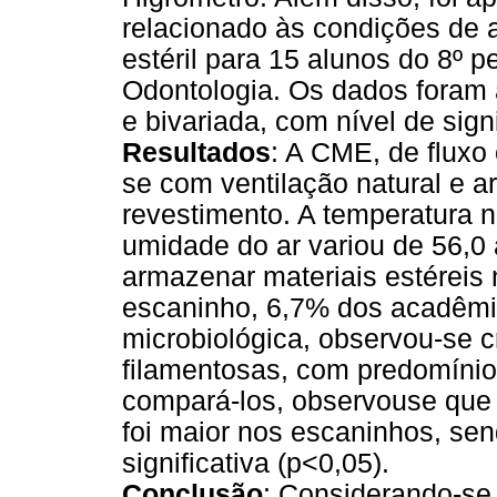
relacionado às condições de 
estéril para 15 alunos do 8º
Odontologia. Os dados foram 
e bivariada, com nível de sign
Resultados
: A CME, de fluxo 
se com ventilação natural e 
revestimento. A temperatura no
umidade do ar variou de 56,0 
armazenar materiais estéreis
escaninho, 6,7% dos acadêmic
microbiológica, observou-se 
filamentosas, com predomíni
compará-los, observouse que
foi maior nos escaninhos, sen
significativa (p<0,05).
Conclusão
: Considerando-s