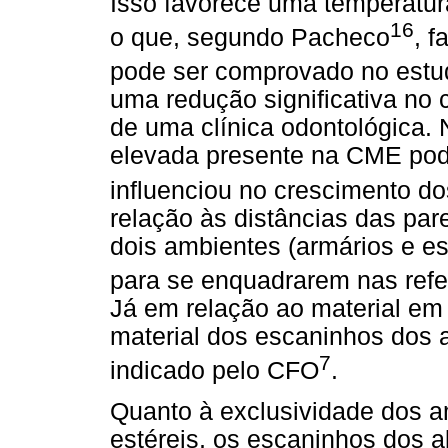
Isso favorece uma temperatur
16
o que, segundo Pacheco
, f
pode ser comprovado no estudo
uma redução significativa no
de uma clínica odontológica.
elevada presente na CME pode
influenciou no crescimento d
relação às distâncias das pa
dois ambientes (armários e e
para se enquadrarem nas ref
Já em relação ao material em
material dos escaninhos dos a
7
indicado pelo CFO
.
Quanto à exclusividade dos a
estéreis, os escaninhos dos 