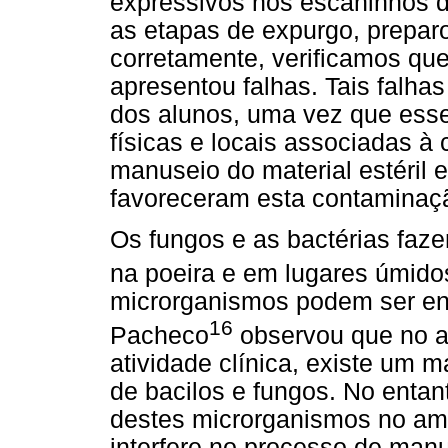
expressivos nos escaninhos d
as etapas de expurgo, preparo
corretamente, verificamos q
apresentou falhas. Tais falh
dos alunos, uma vez que esse
físicas e locais associadas à
manuseio do material estéril 
favoreceram esta contaminaç
Os fungos e as bactérias faze
na poeira e em lugares úmido
microrganismos podem ser enc
16
Pacheco
observou que no a
atividade clínica, existe um 
de bacilos e fungos. No entan
destes microrganismos no amb
interfere no processo de manu