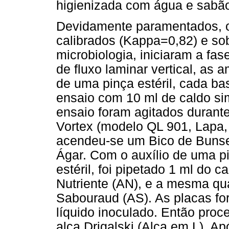
higienizada com água e sabão
Devidamente paramentados, o
calibrados (Kappa=0,82) e so
microbiologia, iniciaram a fas
de fluxo laminar vertical, as 
de uma pinça estéril, cada ba
ensaio com 10 ml de caldo si
ensaio foram agitados durante
Vortex (modelo QL 901, Lapa, 
acendeu-se um Bico de Bunse
Ágar. Com o auxílio de uma p
estéril, foi pipetado 1 ml do 
Nutriente (AN), e a mesma qu
Sabouraud (AS). As placas fo
líquido inoculado. Então proc
alça Drigalski (Alça em L). A