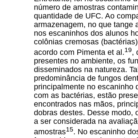
número de amostras contami
quantidade de UFC. Ao compa
armazenagem, no que tange ao
nos escaninhos dos alunos ho
colônias cremosas (bactérias)
19
acordo com Pimenta et al.
,
presentes no ambiente, os fu
disseminados na natureza. Tal
predominância de fungos den
principalmente no escaninho 
com as bactérias, estão prese
encontrados nas mãos, princi
dobras destes. Desse modo, o
a ser considerada na avaliaç
15
amostras
. No escaninho do