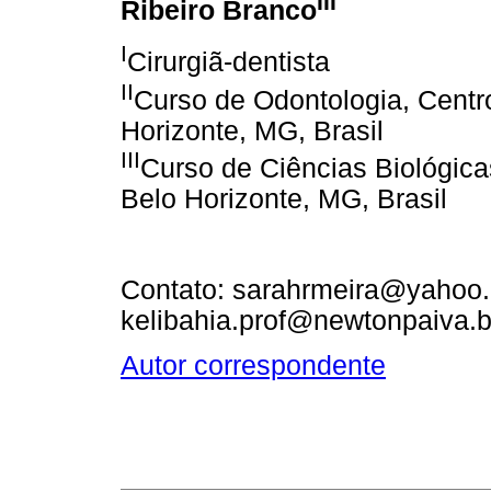
III
Ribeiro Branco
I
Cirurgiã-dentista
II
Curso de Odontologia, Centro
Horizonte, MG, Brasil
III
Curso de Ciências Biológica
Belo Horizonte, MG, Brasil
Contato: sarahrmeira@yahoo.
kelibahia.prof@newtonpaiva.b
Autor correspondente