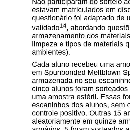
Não participaram do sorteio a
estavam matriculados em disci
questionário foi adaptado de
14
validado
, abordando questõ
armazenamento dos materiais 
limpeza e tipos de materiais
ambientes).
Cada aluno recebeu uma amostr
em Spunbonded Meltblown S
armazenada no seu escaninho.
cinco alunos foram sorteados
uma amostra estéril. Essas f
escaninhos dos alunos, sem 
controle positivo. Outras 15 a
aleatoriamente em quinze ar
armários, 5 foram sorteados a