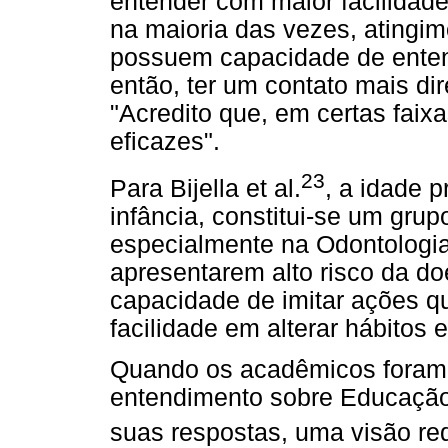
entender com maior facilidad
na maioria das vezes, atingi
possuem capacidade de enten
então, ter um contato mais di
"Acredito que, em certas faix
eficazes".
23
Para Bijella et al.
, a idade p
infância, constitui-se um grupo
especialmente na Odontologia
apresentarem alto risco da d
capacidade de imitar ações 
facilidade em alterar hábitos 
Quando os acadêmicos foram 
entendimento sobre Educaçã
suas respostas, uma visão red