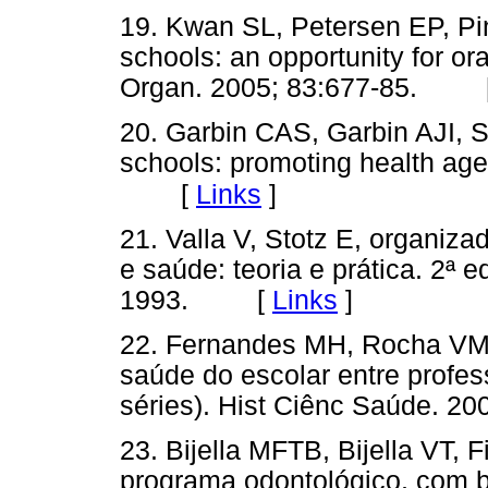
19. Kwan SL, Petersen EP, Pi
schools: an opportunity for or
Organ. 2005; 83:677-85. 
20. Garbin CAS, Garbin AJI, S
schools: promoting health age
[
Links
]
21. Valla V, Stotz E, organiz
e saúde: teoria e prática. 2ª
1993. [
Links
]
22. Fernandes MH, Rocha VM
saúde do escolar entre profes
séries). Hist Ciênc Saúde.
23. Bijella MFTB, Bijella VT,
programa odontológico, com b