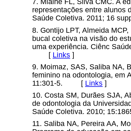
7. Mialhe FL, Silva CMC. A 
representações entre alunos 
Saúde Coletiva. 2011; 16 s
8. Gontijo LPT, Almeida MCP,
bucal coletiva na visão do es
uma experiência. Ciênc Saúde
[
Links
]
9. Moimaz, SAS, Saliba NA, B
feminino na odontologia, em A
11:301-5. [
Links
]
10. Costa SM, Durães SJA, 
de odontologia da Universida
Saúde Coletiva. 2010; 15:
11. Saliba NA, Pereira AA, M