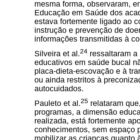
mesma forma, observaram, em
Educação em Saúde dos acad
estava fortemente ligado ao c
instrução e prevenção de doe
informações transmitidas à co
24
Silveira et al.
ressaltaram a
educativos em saúde bucal nã
placa-dieta-escovação e à tra
ou ainda restritos à preconiz
autocuidados.
25
Pauleto et al.
relataram que,
programas, a dimensão educa
realizada, está fortemente ap
conhecimentos, sem espaço pa
mobilizar as crianças quanto 