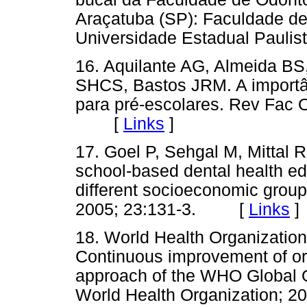
Araçatuba (SP): Faculdade de
Universidade Estadual Paul
16. Aquilante AG, Almeida BS
SHCS, Bastos JRM. A importâ
para pré-escolares. Rev Fac 
[
Links
]
17. Goel P, Sehgal M, Mittal R
school-based dental health e
different socioeconomic grou
2005; 23:131-3. [
Links
]
18. World Health Organization
Continuous improvement of oral
approach of the WHO Global 
World Health Organization