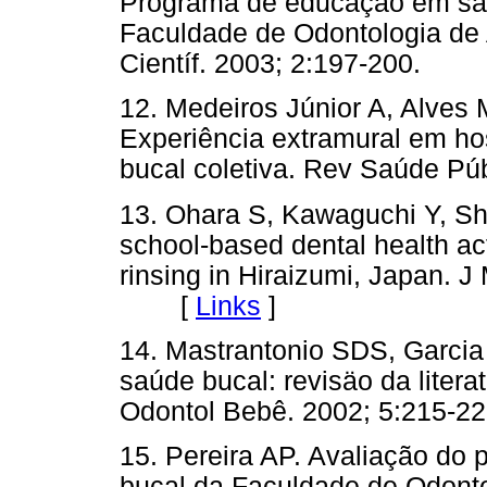
Programa de educação em saú
Faculdade de Odontologia de 
Científ. 2003; 2:197-200.
12. Medeiros Júnior A, Alves
Experiência extramural em ho
bucal coletiva. Rev Saúde 
13. Ohara S, Kawaguchi Y, Shi
school-based dental health act
rinsing in Hiraizumi, Japan. 
[
Links
]
14. Mastrantonio SDS, Garci
saúde bucal: revisäo da litera
Odontol Bebê. 2002; 5:21
15. Pereira AP. Avaliação d
bucal da Faculdade de Odontol