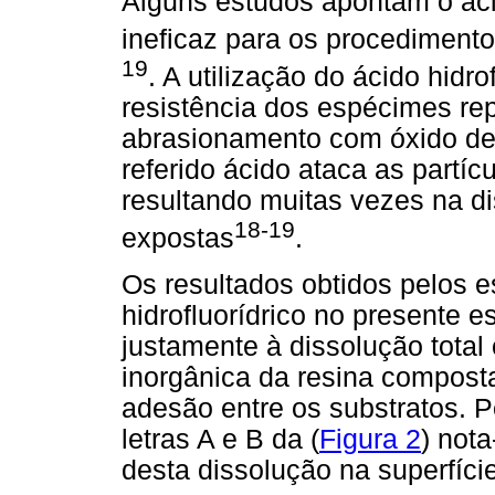
Alguns estudos apontam o áci
ineficaz para os procediment
19
. A utilização do ácido hidr
resistência dos espécimes r
abrasionamento com óxido de 
referido ácido ataca as partíc
resultando muitas vezes na di
18-19
expostas
.
Os resultados obtidos pelos 
hidrofluorídrico no presente 
justamente à dissolução tota
inorgânica da resina composta
adesão entre os substratos. 
letras A e B da (
Figura 2
) not
desta dissolução na superfíc