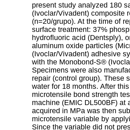
present study analyzed 180 s
(Ivoclar/Vivadent) composite r
(n=20/grupo). At the time of r
surface treatment: 37% phosph
hydrofluoric acid (Dentsply), 
aluminum oxide particles (Mic
(Ivoclar/Vivadent) adhesive s
with the Monobond-S® (Ivoclar
Specimens were also manufact
repair (control group). These
water for 18 months. After th
microtensile bond strength tes
machine (EMIC DL500BF) at a
acquired in MPa was then subm
microtensile variable by appl
Since the variable did not pre