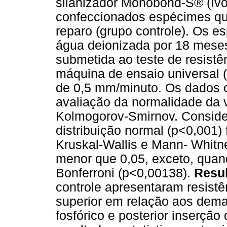
silanizador Monobond-S® (Iv
confeccionados espécimes qu
reparo (grupo controle). Os 
água deionizada por 18 meses
submetida ao teste de resistê
máquina de ensaio universal
de 0,5 mm/minuto. Os dados 
avaliação da normalidade da v
Kolmogorov-Smirnov. Conside
distribuição normal (p<0,001)
Kruskal-Wallis e Mann- Whitne
menor que 0,05, exceto, quand
Bonferroni (p<0,00138).
Resul
controle apresentaram resistê
superior em relação aos dema
fosfórico e posterior inserçã