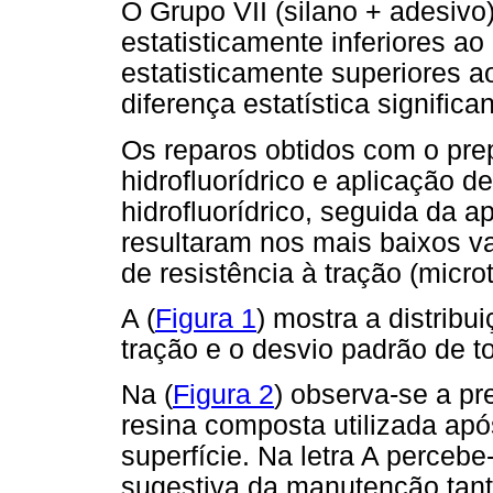
O Grupo VII (silano + adesivo
estatisticamente inferiores ao
estatisticamente superiores ao
diferença estatística significan
Os reparos obtidos com o prep
hidrofluorídrico e aplicação de
hidrofluorídrico, seguida da a
resultaram nos mais baixos va
de resistência à tração (micr
A (
Figura 1
) mostra a distribu
tração e o desvio padrão de t
Na (
Figura 2
) observa-se a pr
resina composta utilizada apó
superfície. Na letra A perce
sugestiva da manutenção tant