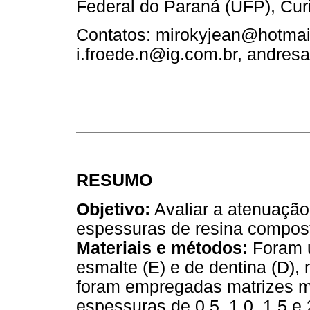
Federal do Paraná (UFP), Curit
Contatos: mirokyjean@hotmai
i.froede.n@ig.com.br, andres
RESUMO
Objetivo:
Avaliar a atenuação 
espessuras de resina compost
Materiais e métodos:
Foram ut
esmalte (E) e de dentina (D),
foram empregadas matrizes m
espessuras de 0,5, 1,0, 1,5 e