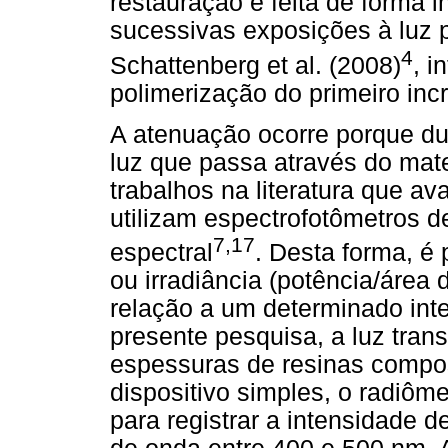
restauração é feita de forma
sucessivas exposições à luz 
4
Schattenberg et al. (2008)
, i
polimerização do primeiro inc
A atenuação ocorre porque du
luz que passa através do mate
trabalhos na literatura que av
utilizam espectrofotômetros d
7,17
espectral
. Desta forma, é 
ou irradiância (potência/área 
relação a um determinado int
presente pesquisa, a luz trans
espessuras de resinas compos
dispositivo simples, o radiôm
para registrar a intensidade 