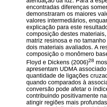
atenuação da luz. Para a es
encontradas diferenças soment
demonstraram os maiores valo
valores intermediários, enquan
explicação para este resultad
composição destes materiais, 
matriz resinosa e no tamanho
dois materiais avaliados. A r
composição o monômero base 
28
Floyd e Dickens (2006)
most
apresentam UDMA associado
quantidade de ligações cruza
quando comparados à assoc
conversão pode afetar o índic
contribuindo positivamente n
atingir regiões mais profund