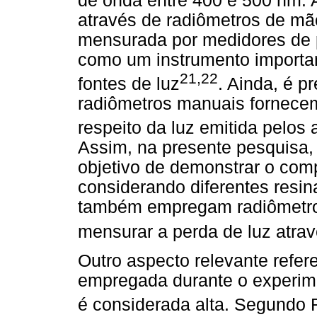
de onda entre 400 e 500 nm. A
através de radiômetros de mão
mensurada por medidores de p
como um instrumento importa
21,22
fontes de luz
. Ainda, é p
radiômetros manuais fornecem
respeito da luz emitida pelos
Assim, na presente pesquisa,
objetivo de demonstrar o com
considerando diferentes resin
também empregam radiômetros
mensurar a perda de luz atrav
Outro aspecto relevante refer
empregada durante o experim
é considerada alta. Segundo R