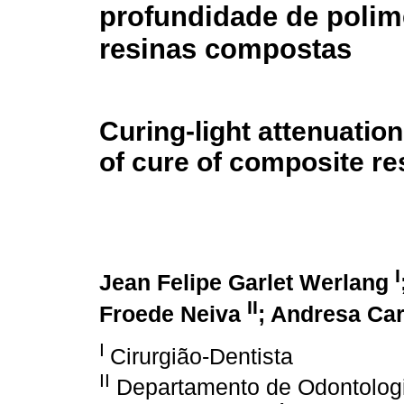
profundidade de polim
resinas compostas
Curing-light attenuatio
of cure of composite re
I
Jean Felipe Garlet Werlang
II
Froede Neiva
; Andresa Car
I
Cirurgião-Dentista
II
Departamento de Odontologi