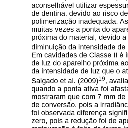
aconselhável utilizar espess
de dentina, devido ao risco d
polimerização inadequada. Ass
muitas vezes a ponta do apare
próxima do material, devido a
diminuição da intensidade de 
Em cavidades de Classe II é 
de luz do aparelho próxima ao 
da intensidade de luz que o a
19
Salgado et al. (2009)
, aval
quando a ponta ativa foi afas
mostraram que com 7 mm de d
de conversão, pois a irradiâ
foi observada diferença signi
zero, pois a redução foi de a