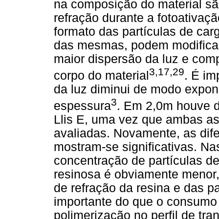
na composição do material são
refração durante a fotoativaç
formato das partículas de car
das mesmas, podem modificar 
maior dispersão da luz e com
3,17,29
corpo do material
. É im
da luz diminui de modo expo
3
espessura
. Em 2,0m houve d
Llis E, uma vez que ambas as
avaliadas. Novamente, as dif
mostram-se significativas. N
concentração de partículas de
resinosa é obviamente menor, 
de refração da resina e das p
importante do que o consumo 
polimerização no perfil de tra