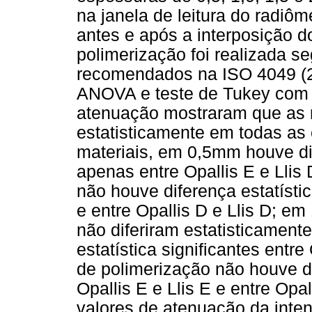
na janela de leitura do radiôm
antes e após a interposição d
polimerização foi realizada 
recomendados na ISO 4049 (2
ANOVA e teste de Tukey co
atenuação mostraram que as re
estatisticamente em todas as
materiais, em 0,5mm houve dif
apenas entre Opallis E e Llis 
não houve diferença estatística
e entre Opallis D e Llis D; e
não diferiram estatisticament
estatística significantes entre
de polimerização não houve dif
Opallis E e Llis E e entre Opal
valores de atenuação da inte