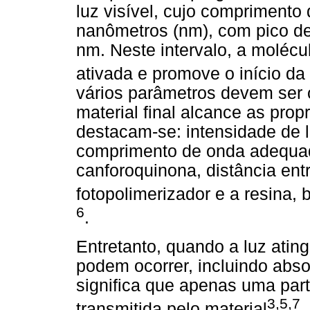
luz visível, cujo comprimento
nanômetros (nm), com pico 
nm. Neste intervalo, a molécul
ativada e promove o início da
vários parâmetros devem ser 
material final alcance as pro
destacam-se: intensidade de 
comprimento de onda adequado
canforoquinona, distância ent
fotopolimerizador e a resina,
6
.
Entretanto, quando a luz atin
podem ocorrer, incluindo absor
significa que apenas uma par
3,5,7
transmitida pelo material
.