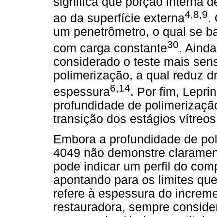
significa que porção interna d
4,8,9
ao da superfície externa
.
um penetrômetro, o qual se b
30
com carga constante
. Aind
considerado o teste mais sens
polimerização, a qual reduz 
6,14
espessura
. Por fim, Leprin
profundidade de polimerizaç
transição dos estágios vítreos
Embora a profundidade de po
4049 não demonstre claramente
pode indicar um perfil do co
apontando para os limites que
refere à espessura do increme
restauradora, sempre consider