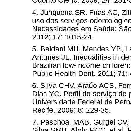
Odonto Ciênc. 2009; 24: 231-
4. Junqueira SR, Frias AC, Zi
uso dos serviços odontológic
Necessidades em Saúde: São 
2012; 17: 1015-24.
5. Baldani MH, Mendes YB, L
Antunes JL. Inequalities in de
Brazilian low-income children: 
Public Health Dent. 2011; 71: 
6. Silva CHV, Araúo ACS, Fe
Dias YC. Perfil do serviço de
Universidade Federal de Pern
Recife. 2009; 8: 229-35.
7. Paschoal MAB, Gurgel CV,
Silva SMB, Abdo RCC, et al. P