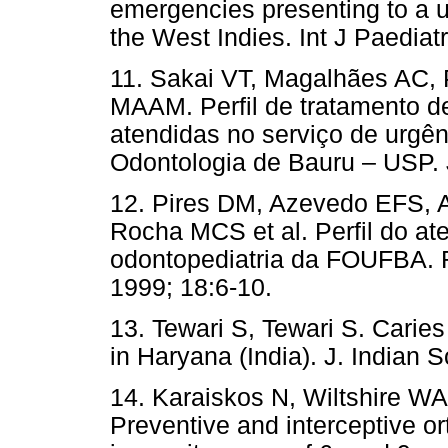
emergencies presenting to a un
the West Indies. Int J Paediat
11. Sakai VT, Magalhães AC,
MAAM. Perfil de tratamento d
atendidas no serviço de urgê
Odontologia de Bauru – USP. J
12. Pires DM, Azevedo EFS, 
Rocha MCS et al. Perfil do at
odontopediatria da FOUFBA. 
1999; 18:6-10.
13. Tewari S, Tewari S. Caries
in Haryana (India). J. Indian
14. Karaiskos N, Wiltshire W
Preventive and interceptive o