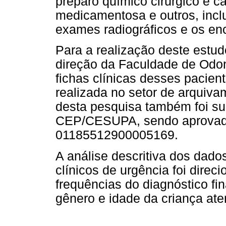
preparo químico cirúrgico e c
medicamentosa e outros, incl
exames radiográficos e os e
Para a realização deste estudo
direção da Faculdade de Odo
fichas clínicas desses pacien
realizada no setor de arquivam
desta pesquisa também foi su
CEP/CESUPA, sendo aprovad
01185512900005169.
A análise descritiva dos dado
clínicos de urgência foi dire
frequências do diagnóstico fin
gênero e idade da criança ate