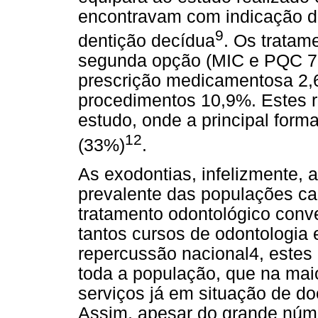
encontravam com indicação de
9
dentição decídua
. Os trata
segunda opção (MIC e PQC 7,
prescrição medicamentosa 2,
procedimentos 10,9%. Estes 
estudo, onde a principal forma
12
(33%)
.
As exodontias, infelizmente, 
prevalente das populações c
tratamento odontológico conv
tantos cursos de odontologi
repercussão nacional4, estes 
toda a população, que na mai
serviços já em situação de do
Assim, apesar do grande núme