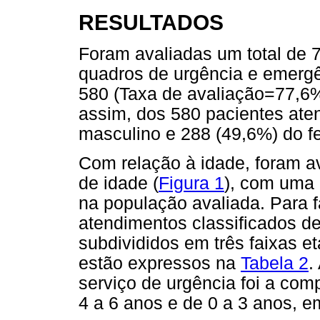
RESULTADOS
Foram avaliadas um total de 74
quadros de urgência e emergê
580 (Taxa de avaliação=77,6%
assim, dos 580 pacientes ate
masculino e 288 (49,6%) do f
Com relação à idade, foram av
de idade (
Figura 1
), com uma 
na população avaliada. Para f
atendimentos classificados d
subdivididos em três faixas et
estão expressos na
Tabela 2
.
serviço de urgência foi a com
4 a 6 anos e de 0 a 3 anos, 