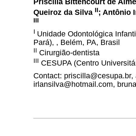
Priscilla Bittencourt de Alm
II
Queiroz da Silva
; Antônio 
III
I
Unidade Odontológica Infanti
Pará), , Belém, PA, Brasil
II
Cirurgião-dentista
III
CESUPA (Centro Universitári
Contact: priscilla@cesupa.br
irlansilva@hotmail.com, bru