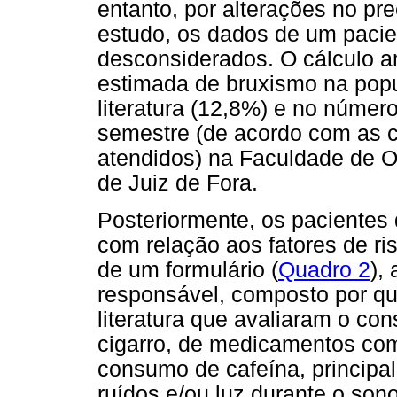
entanto, por alterações no p
estudo, os dados de um paci
desconsiderados. O cálculo a
estimada de bruxismo na pop
literatura (12,8%) e no númer
semestre (de acordo com as 
atendidos) na Faculdade de O
de Juiz de Fora.
Posteriormente, os pacientes
com relação aos fatores de ri
de um formulário (
Quadro 2
),
responsável, composto por q
literatura que avaliaram o co
cigarro, de medicamentos como
consumo de cafeína, principa
ruídos e/ou luz durante o son