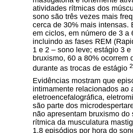
atividades rítmicas dos músc
sono são três vezes mais fre
cerca de 30% mais intensas. 
em ciclos, em número de 3 a 6
incluindo as fases REM (Rap
1 e 2 – sono leve; estágio 3 
bruxismo, 60 a 80% ocorrem d
2
durante as trocas de estágio
Evidências mostram que epis
intimamente relacionados ao 
eletroencefalográfica, eletrom
são parte dos microdespertar
não apresentam bruxismo do s
rítmica da musculatura masti
1,8 episódios por hora do son