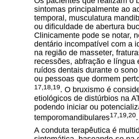
Os pacientes que realizam o 
sintomas principalmente ao ac
temporal, musculatura mandibu
ou dificuldade de abertura buc
Clinicamente pode se notar, 
dentário incompatível com a i
na região de masseter, fratur
recessões, abfração e língua 
ruídos dentais durante o sono
ou pessoas que dormem perto 
17,18,19
. O bruxismo é conside
etiológicos de distúrbios na 
podendo iniciar ou potenciali
17,19,20
temporomandibulares
.
A conduta terapêutica é multid
sintomática, baseando-se na 