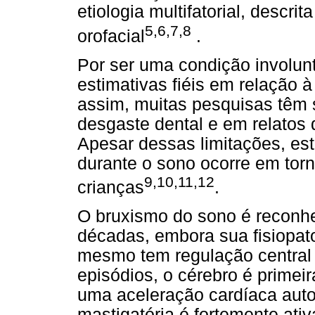
etiologia multifatorial, descr
5,6,7,8
orofacial
.
Por ser uma condição involuntá
estimativas fiéis em relação 
assim, muitas pesquisas têm 
desgaste dental e em relatos d
Apesar dessas limitações, e
durante o sono ocorre em tor
9,10,11,12
crianças
.
O bruxismo do sono é reconhe
décadas, embora sua fisiopato
mesmo tem regulação central 
episódios, o cérebro é primei
uma aceleração cardíaca auto
mastigatória é fortemente ati