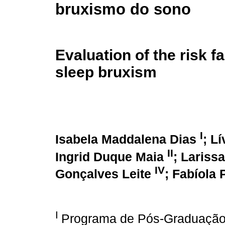
bruxismo do sono
Evaluation of the risk f
sleep bruxism
I
Isabela Maddalena Dias
; L
II
Ingrid Duque Maia
; Lariss
IV
Gonçalves Leite
; Fabíola
I
Programa de Pós-Graduação 