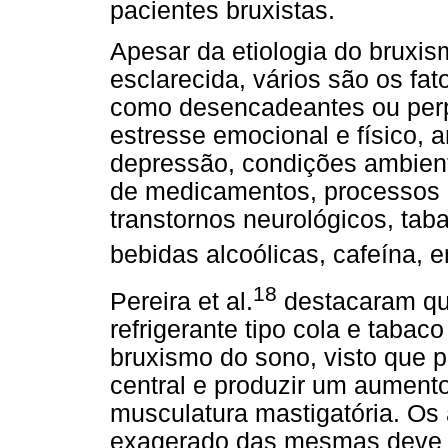
pacientes bruxistas.
Apesar da etiologia do bruxis
esclarecida, vários são os fato
como desencadeantes ou perp
estresse emocional e físico, 
depressão, condições ambient
de medicamentos, processos a
transtornos neurológicos, tab
bebidas alcoólicas, cafeína, e
18
Pereira et al.
destacaram qu
refrigerante tipo cola e tabac
bruxismo do sono, visto que 
central e produzir um aumento
musculatura mastigatória. Os
exagerado das mesmas deve s