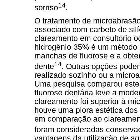
14
sorriso
.
O tratamento de microabrasão
associado com carbeto de silí
clareamento em consultório od
hidrogênio 35% é um método s
manchas de fluorose e a obte
14
dente
. Outras opções podem
realizado sozinho ou a microa
Uma pesquisa comparou estes
fluorose dentária leve a mode
clareamento foi superior à m
houve uma piora estética dos
em comparação ao clareamento
foram consideradas conserva
vantagens da utilização de ag