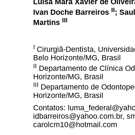
Luísa Mara Xavier de Olivei
II
Ivan Doche Barreiros
; Sau
III
Martins
I
Cirurgiã-Dentista, Universi
Belo Horizonte/MG, Brasil
II
Departamento de Clínica Od
Horizonte/MG, Brasil
III
Departamento de Odontopedi
Horizonte/MG, Brasil
Contatos: luma_federal@yaho
idbarreiros@yahoo.com.br, s
carolcm10@hotmail.com