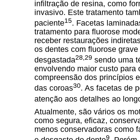
infiltração de resina, como 
invasivo. Este tratamento tam
15
paciente
. Facetas laminada
tratamento para fluorose mode
receber restaurações indiretas
os dentes com fluorose grave 
28,29
desgastada
sendo uma té
envolvendo maior custo para 
compreensão dos princípios e
30
das coroas
. As facetas de 
atenção aos detalhes ao longo
Atualmente, são vários os mot
como segura, eficaz, conserva
menos conservadoras como fa
9
e desgaste do dente
. Porém,