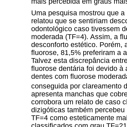
mais percebida em graus mai
Uma pesquisa mostrou que a m
relatou que se sentiriam desc
odontológico caso tivessem d
moderada (TF=4). Assim, a fl
desconforto estético. Porém,
fluorose, 81,5% preferiram a 
Talvez esta discrepância entr
fluorose dentária foi devido 
dentes com fluorose moderad
conseguida por clareamento d
apresenta manchas que cobrem
corrobora um relato de caso 
dizigóticas também percebeu 
TF=4 como esteticamente mais
classificados com grau TF=21