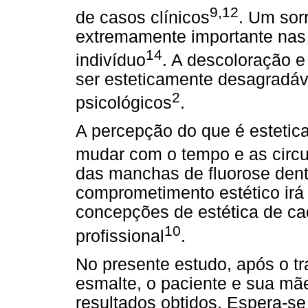
9,12
de casos clínicos
. Um sor
extremamente importante nas 
14
indivíduo
. A descoloração 
ser esteticamente desagradá
2
psicológicos
.
A percepção do que é estetica
mudar com o tempo e as circ
das manchas de fluorose den
comprometimento estético irá
concepções de estética de cad
10
profissional
.
No presente estudo, após o t
esmalte, o paciente e sua mã
resultados obtidos. Espera-se