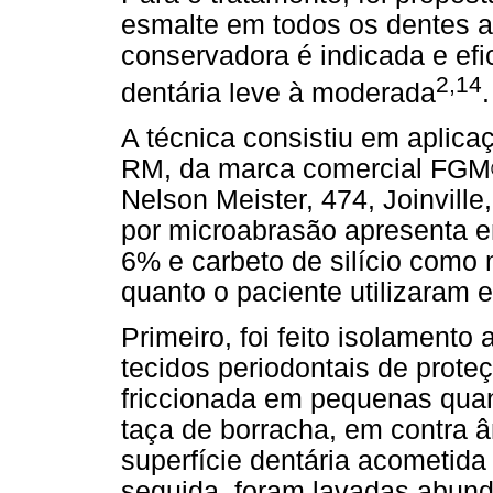
esmalte em todos os dentes a
conservadora é indicada e efi
2,14
dentária leve à moderada
.
A técnica consistiu em aplic
RM, da marca comercial FGM®
Nelson Meister, 474, Joinvill
por microabrasão apresenta e
6% e carbeto de silício como m
quanto o paciente utilizaram 
Primeiro, foi feito isolamento
tecidos periodontais de proteç
friccionada em pequenas qua
taça de borracha, em contra 
superfície dentária acometida
seguida, foram lavadas abun