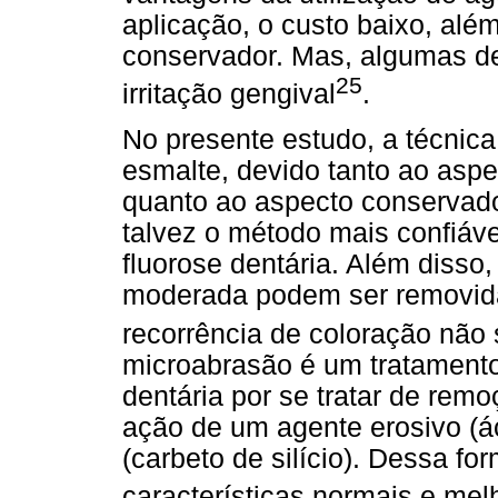
aplicação, o custo baixo, al
conservador. Mas, algumas de
25
irritação gengival
.
No presente estudo, a técnica
esmalte, devido tanto ao aspec
quanto ao aspecto conservado
talvez o método mais confiáv
fluorose dentária. Além disso
moderada podem ser removida
recorrência de coloração não
microabrasão é um tratamento
dentária por se tratar de remo
ação de um agente erosivo (áci
(carbeto de silício). Dessa f
características normais e mel