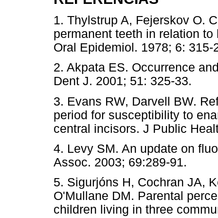
1. Thylstrup A, Fejerskov O. C
permanent teeth in relation t
Oral Epidemiol. 1978; 6: 3
2. Akpata ES. Occurrence and 
Dent J. 2001; 51: 325-33.
3. Evans RW, Darvell BW. Refin
period for susceptibility to e
central incisors. J Public Hea
4. Levy SM. An update on fluo
Assoc. 2003; 69:289-91.
5. Sigurjóns H, Cochran JA, 
O'Mullane DM. Parental percep
children living in three commu