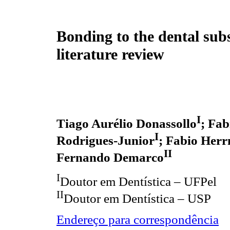
Bonding to the dental subs
literature review
I
Tiago Aurélio Donassollo
; Fa
I
Rodrigues-Junior
; Fabio Her
II
Fernando Demarco
I
Doutor em Dentística – UFPel
II
Doutor em Dentística – USP
Endereço para correspondência