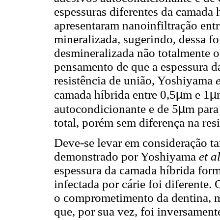
espessuras diferentes da camada
apresentaram nanoinfiltração entr
mineralizada, sugerindo, dessa fo
desmineralizada não totalmente 
pensamento de que a espessura da
resistência de união, Yoshiyama
µ
µ
camada híbrida entre 0,5
m e 1
µ
autocondicionante e de 5
m para
total, porém sem diferença na resi
Deve-se levar em consideração t
demonstrado por Yoshiyama
et a
espessura da camada híbrida form
infectada por cárie foi diferente
o comprometimento da dentina, ma
que, por sua vez, foi inversament