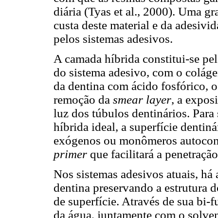
diária (Tyas et al., 2000). Uma 
custa deste material e da adesivi
pelos sistemas adesivos.
A camada híbrida constitui-se pel
do sistema adesivo, com o colág
da dentina com ácido fosfórico, o
remoção da
smear layer
, a expos
luz dos túbulos dentinários. Par
híbrida ideal, a superfície dentin
exógenos ou monômeros autocondi
primer
que facilitará a penetração
Nos sistemas adesivos atuais, há
dentina preservando a estrutura 
de superfície. Através de sua bi
da água, juntamente com o solvent