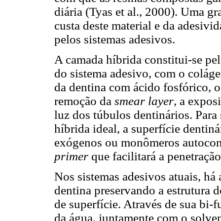
diária (Tyas et al., 2000). Uma 
custa deste material e da adesivi
pelos sistemas adesivos.
A camada híbrida constitui-se pel
do sistema adesivo, com o colág
da dentina com ácido fosfórico, o
remoção da
smear layer
, a expos
luz dos túbulos dentinários. Par
híbrida ideal, a superfície dentin
exógenos ou monômeros autocondi
primer
que facilitará a penetração
Nos sistemas adesivos atuais, há
dentina preservando a estrutura 
de superfície. Através de sua bi
da água, juntamente com o solvent