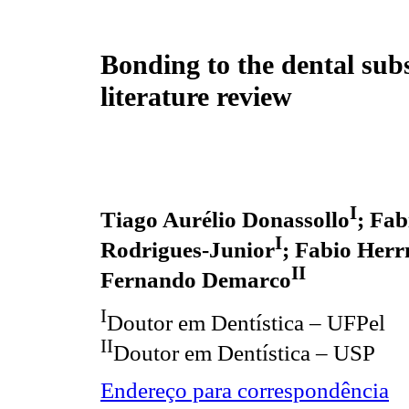
Bonding to the dental subs
literature review
I
Tiago Aurélio Donassollo
; Fa
I
Rodrigues-Junior
; Fabio Her
II
Fernando Demarco
I
Doutor em Dentística – UFPel
II
Doutor em Dentística – USP
Endereço para correspondência