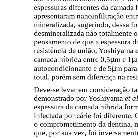
espessuras diferentes da camada
apresentaram nanoinfiltração entr
mineralizada, sugerindo, dessa fo
desmineralizada não totalmente 
pensamento de que a espessura da
resistência de união, Yoshiyama
µ
µ
camada híbrida entre 0,5
m e 1
µ
autocondicionante e de 5
m para
total, porém sem diferença na resi
Deve-se levar em consideração t
demonstrado por Yoshiyama
et a
espessura da camada híbrida form
infectada por cárie foi diferente
o comprometimento da dentina, ma
que, por sua vez, foi inversament