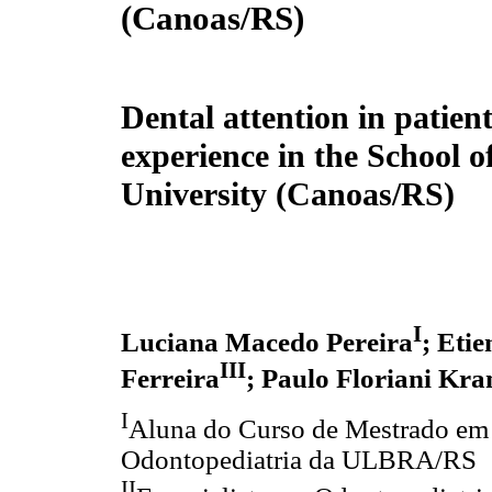
(Canoas/RS)
Dental attention in patient
experience in the School o
University (Canoas/RS)
I
Luciana Macedo Pereira
; Eti
III
Ferreira
; Paulo Floriani Kr
I
Aluna do Curso de Mestrado em
Odontopediatria da ULBRA/RS
II