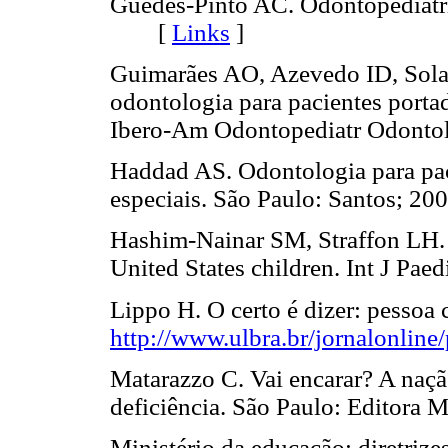
Guedes-Pinto AC. Odontopediatri
[
Links
]
Guimarães AO, Azevedo ID, Sol
odontologia para pacientes porta
Ibero-Am Odontopediatr Odont
Haddad AS. Odontologia para pac
especiais. São Paulo: Santos;
Hashim-Nainar SM, Straffon LH. Ta
United States children. Int J 
Lippo H. O certo é dizer: pessoa
http://www.ulbra.br/jornalonline
Matarazzo C. Vai encarar? A naçã
deficiência. São Paulo: Edito
Ministério da educação: diretrize