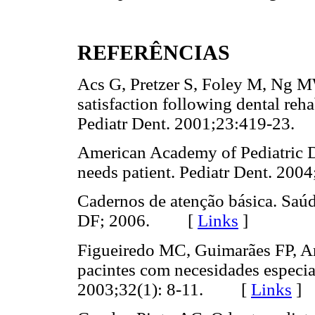
REFERÊNCIAS
Acs G, Pretzer S, Foley M, Ng M
satisfaction following dental reha
Pediatr Dent. 2001;23:419-2
American Academy of Pediatric Den
needs patient. Pediatr Dent. 2
Cadernos de atenção básica. Saúde
DF; 2006. [
Links
]
Figueiredo MC, Guimarães FP, Ara
pacintes com necesidades especi
2003;32(1): 8-11. [
Links
]