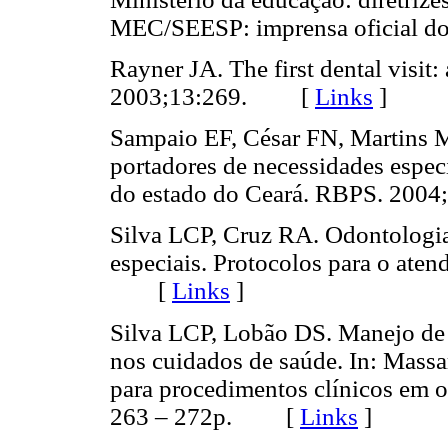
MEC/SEESP: imprensa oficial d
Rayner JA. The first dental visit:
2003;13:269. [
Links
]
Sampaio EF, César FN, Martins M
portadores de necessidades especi
do estado do Ceará. RBPS. 20
Silva LCP, Cruz RA. Odontologia
especiais. Protocolos para o aten
[
Links
]
Silva LCP, Lobão DS. Manejo de 
nos cuidados de saúde. In: Mass
para procedimentos clínicos em o
263 – 272p. [
Links
]