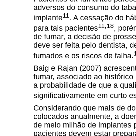
adversos do consumo do taba
11
implante
. A cessação do háb
11,18
para tais pacientes
, poré
de fumar, a decisão de prosse
deve ser feita pelo dentista,
fumados e os riscos de falha.
Baig e Rajan (2007) acrescen
fumar, associado ao históric
a probabilidade de que a qual
significativamente em curto 
Considerando que mais de doi
colocados anualmente, a doen
de meio milhão de implantes p
pacientes devem estar preparad