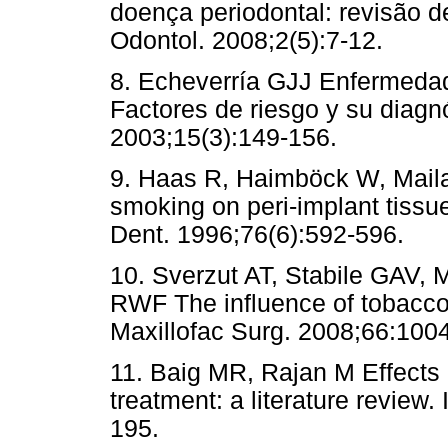
doença periodontal: revisão de
Odontol. 2008;2(5):7-12.
8. Echeverría GJJ Enfermedade
Factores de riesgo y su diagn
2003;15(3):149-156.
9. Haas R, Haimböck W, Maila
smoking on peri-implant tissue
Dent. 1996;76(6):592-596.
10. Sverzut AT, Stabile GAV,
RWF The influence of tobacco o
Maxillofac Surg. 2008;66:100
11. Baig MR, Rajan M Effects
treatment: a literature review
195.