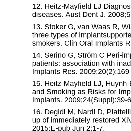
12. Heitz-Mayfield LJ Diagno
diseases. Aust Dent J. 2008;5
13. Stoker G, van Waas R, Wi
three types of implantsupport
smokers. Clin Oral Implants R
14. Serino G, Ström C Peri-impl
patients: association with ina
Implants Res. 2009;20(2):169
15. Heitz-Mayfield LJ, Huynh-B
and Smoking as Risks for Impl
Implants. 2009;24(Suppl):39-6
16. Degidi M, Nardi D, Piattell
up of immediately restored Xi
2015;E-pub Jun 2:1-7.