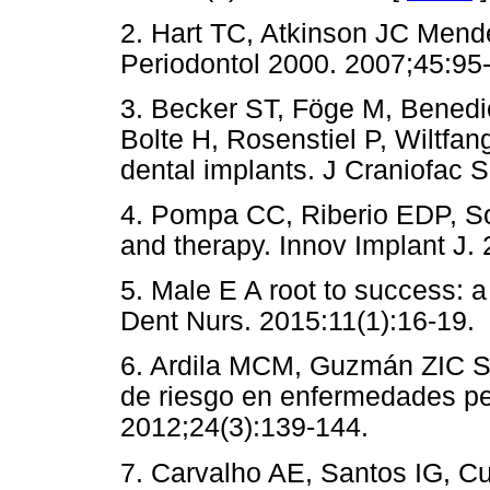
2. Hart TC, Atkinson JC Mendel
Periodontol 2000. 2007;45:95
3. Becker ST, Föge M, Benedict
Bolte H, Rosenstiel P, Wiltfang
dental implants. J Craniofac 
4. Pompa CC, Riberio EDP, So
and therapy. Innov Implant J. 
5. Male E A root to success: a
Dent Nurs. 2015:11(1):16-19.
6. Ardila MCM, Guzmán ZIC Su
de riesgo en enfermedades per
2012;24(3):139-144.
7. Carvalho AE, Santos IG, Cu