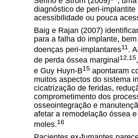
Serino e Ström (2009)
, uma
diagnóstico de peri-implanti
acessibilidade ou pouca acessi
Baig e Rajan (2007) identific
para a falha do implante, be
11
doenças peri-implantares
. 
12,15
de perda óssea marginal
15
e Guy Huyn-B
apontaram co
muitos aspectos do sistema im
cicatrização de feridas, reduç
comprometimento dos process
osseointegração e manutençã
afetar a remodelação óssea e
16
moles.
Pacientes ex-fumantes parece