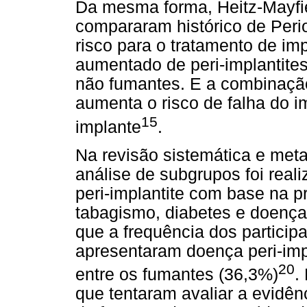
Da mesma forma, Heitz-Mayfi
compararam histórico de Peri
risco para o tratamento de im
aumentado de peri-implantit
não fumantes. E a combinação
aumenta o risco de falha do i
15
implante
.
Na revisão sistemática e meta
análise de subgrupos foi real
peri-implantite com base na p
tabagismo, diabetes e doença
que a frequência dos particip
apresentaram doença peri-impl
20
entre os fumantes (36,3%)
.
que tentaram avaliar a evidênc