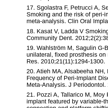
17. Sgolastra F, Petrucci A, 
Smoking and the risk of peri-i
meta-analysis. Clin Oral Impl
18. Kasat V, Ladda V Smoking 
Community Dent. 2012;2(2):3
19. Wahlström M, Sagulin G-B,
unilateral, fixed prosthesis on
Res. 2010;21(11):1294-1300.
20. Atieh MA, Alsabeeha NH,
Frequency of Peri-Implant Di
Meta-Analysis. J Periodontol.
21. Pozzi A, Tallarico M, Moy
implant featured by variable-t