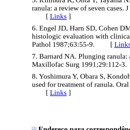
ranula: a review of seven cases.
[
Links
]
6. Engel JD, Harn SD, Cohen DM
histologic evaluation with clinic
Pathol 1987;63:55-9. [
Link
7. Barnard NA. Plunging ranula: a
Maxillofac Surg 1991;29:112
8. Yoshimura Y, Obara S, Kondoh 
used for treatment of ranula. Or
[
Links
]
Endereço para correspondên