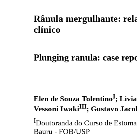
Rânula mergulhante: rela
clínico
Plunging ranula: case rep
I
Elen de Souza Tolentino
; Lívi
III
Vessoni Iwaki
; Gustavo Jaco
I
Doutoranda do Curso de Estomat
Bauru - FOB/USP