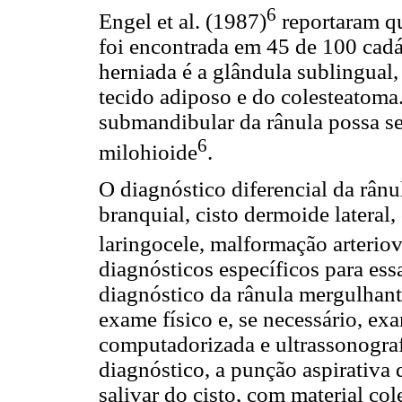
6
Engel et al. (1987)
reportaram q
foi encontrada em 45 de 100 cad
herniada é a glândula sublingual
tecido adiposo e do colesteatoma.
submandibular da rânula possa ser
6
milohioide
.
O diagnóstico diferencial da rânu
branquial, cisto dermoide lateral,
laringocele, malformação arterio
diagnósticos específicos para ess
diagnóstico da rânula mergulhant
exame físico e, se necessário, e
computadorizada e ultrassonografi
diagnóstico, a punção aspirativa 
salivar do cisto, com material col