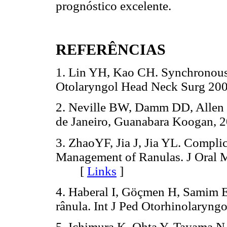
prognóstico excelente.
REFERÊNCIAS
1. Lin YH, Kao CH. Synchronous c
Otolaryngol Head Neck Surg 2
2. Neville BW, Damm DD, Allen 
de Janeiro, Guanabara Kooga
3. ZhaoYF, Jia J, Jia YL. Compli
Management of Ranulas. J Oral M
[
Links
]
4. Haberal I, Göçmen H, Samim E
rânula. Int J Ped Otorhinolar
5. Ichimura K, Ohta Y, Tayama N