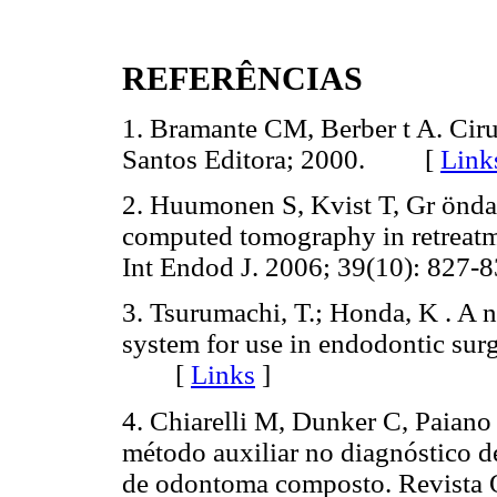
REFERÊNCIAS
1. Bramante CM, Berber t A. Ciru
Santos Editora; 2000. [
Link
2. Huumonen S, Kvist T, Gr önda
computed tomography in retreatmen
Int Endod J. 2006; 39(10): 8
3. Tsurumachi, T.; Honda, K . A
system for use in endodontic surg
[
Links
]
4. Chiarelli M, Dunker C, Paia
método auxiliar no diagnóstico de 
de odontoma composto. Revista 