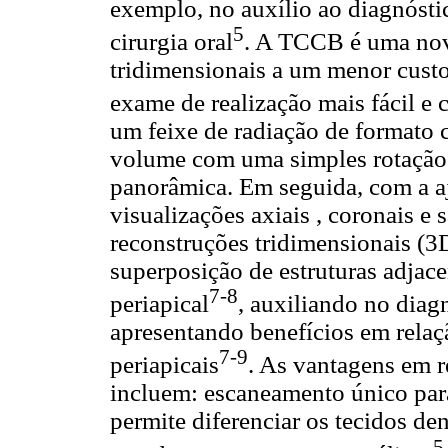
exemplo, no auxílio ao diagnósti
5
cirurgia oral
. A TCCB é uma nov
tridimensionais a um menor custo
exame de realização mais fácil e
um feixe de radiação de formato
volume com uma simples rotação e
panorâmica. Em seguida, com a a
visualizações axiais , coronais e
reconstruções tridimensionais (3D
superposição de estruturas adjace
7-8
periapical
, auxiliando no diagn
apresentando benefícios em relaç
7-9
periapicais
. As vantagens em r
incluem: escaneamento único para
permite diferenciar os tecidos de
5