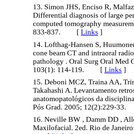
13. Simon JHS, Enciso R, Malfaz
Differential diagnosis of large p
computed tomography measuremen
833-837. [
Links
]
14. Lofthag-Hansen S, Huumonen
cone beam CT and intraoral radiog
pathology . Oral Surg Oral Med 
103(1): 114-119. [
Links
]
15. Deboni MCZ, Traina AA, Tri
Takahashi A. Levantamento retro
anatomopatológicos da disciplin
Pós Grad. 2005; 12(2):229-3
16. Neville BW , Damm DD , All
Maxilofacial. 2ed. Rio de Janei