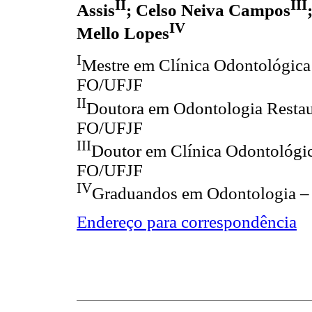
II
III
Assis
; Celso Neiva Campos
IV
Mello Lopes
I
Mestre em Clínica Odontológica 
FO/UFJF
II
Doutora em Odontologia Restaur
FO/UFJF
III
Doutor em Clínica Odontológic
FO/UFJF
IV
Graduandos em Odontologia 
Endereço para correspondência