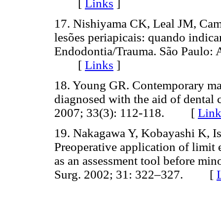
[
Links
]
17. Nishiyama CK, Leal JM, Cam
lesões periapicais: quando indic
Endodontia/Trauma. São Paulo: A
[
Links
]
18. Young GR. Contemporary mana
diagnosed with the aid of denta
2007; 33(3): 112-118. [
Link
19. Nakagawa Y, Kobayashi K, Ish
Preoperative application of lim
as an assessment tool before minor
Surg. 2002; 31: 322–327. [