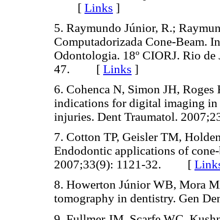
[
Links
]
5. Raymundo Júnior, R.; Raymun
Computadorizada Cone-Beam. In:
Odontologia. 18º CIORJ. Rio de 
47. [
Links
]
6. Cohenca N, Simon JH, Roges R
indications for digital imaging in
injuries. Dent Traumatol. 200
7. Cotton TP, Geisler TM, Holde
Endodontic applications of cone
2007;33(9): 1121-32. [
Link
8. Howerton Júnior WB, Mora M
tomography in dentistry. Gen D
9. Fullmer JM, Scarfe WC, Kush