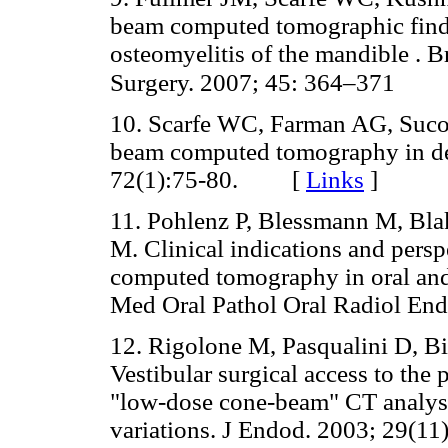
beam computed tomographic findi
osteomyelitis of the mandible . B
Surgery. 2007; 45: 364–371
10. Scarfe WC, Farman AG, Sucovi
beam computed tomography in den
72(1):75-80. [
Links
]
11. Pohlenz P, Blessmann M, Blak
M. Clinical indications and persp
computed tomography in oral and 
Med Oral Pathol Oral Radiol 
12. Rigolone M, Pasqualini D, Bi
Vestibular surgical access to the p
"low-dose cone-beam" CT analysi
variations. J Endod. 2003; 29