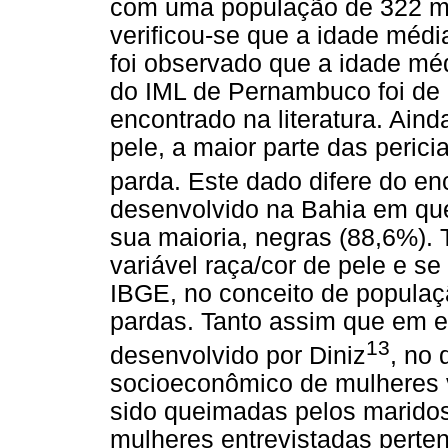
com uma população de 322 mu
verificou-se que a idade médi
foi observado que a idade mé
do IML de Pernambuco foi de 
encontrado na literatura. Ain
pele, a maior parte das peric
parda. Este dado difere do en
desenvolvido na Bahia em qu
sua maioria, negras (88,6%). 
variável raça/cor de pele e s
IBGE, no conceito de populaçã
pardas. Tanto assim que em es
13
desenvolvido por Diniz
, no 
socioeconômico de mulheres v
sido queimadas pelos marido
mulheres entrevistadas perte