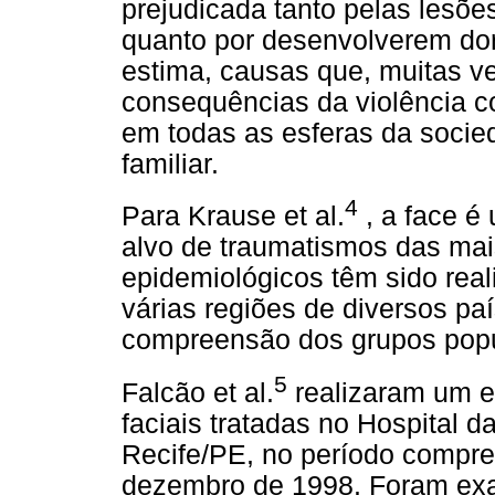
prejudicada tanto pelas lesõ
quanto por desenvolverem dor
estima, causas que, muitas ve
consequências da violência co
em todas as esferas da socie
familiar.
4
Para Krause et al.
, a face é
alvo de traumatismos das mais
epidemiológicos têm sido rea
várias regiões de diversos pa
compreensão dos grupos popul
5
Falcão et al.
realizaram um es
faciais tratadas no Hospital 
Recife/PE, no período compre
dezembro de 1998. Foram exa