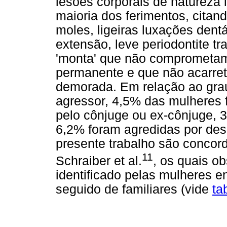
lesões corporais de natureza 
maioria dos ferimentos, cita
moles, ligeiras luxações dent
extensão, leve periodontite t
'monta' que não comprometam 
permanente e que não acarre
demorada. Em relação ao grau
agressor, 4,5% das mulheres 
pelo cônjuge ou ex-cônjuge, 
6,2% foram agredidas por des
presente trabalho são concor
11
Schraiber et al.
, os quais o
identificado pelas mulheres e
seguido de familiares (vide
ta