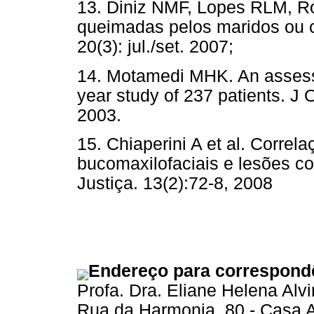
13. Diniz NMF, Lopes RLM, R
queimadas pelos maridos ou c
20(3): jul./set. 2007;
14. Motamedi MHK. An assessme
year study of 237 patients. J O
2003.
15. Chiaperini A et al. Correl
bucomaxilofaciais e lesões c
Justiça. 13(2):72-8, 2008
Endereço para correspond
Profa. Dra. Eliane Helena Al
Rua da Harmonia, 80 - Casa 