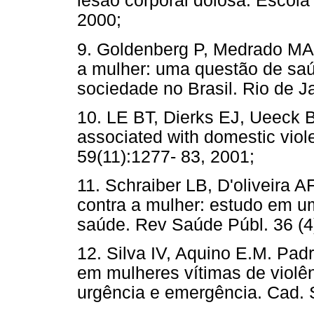
lesão corporal dolosa. Escola
2000;
9. Goldenberg P, Medrado MA,
a mulher: uma questão de saú
sociedade no Brasil. Rio de J
10. LE BT, Dierks EJ, Ueeck BA
associated with domestic viole
59(11):1277- 83, 2001;
11. Schraiber LB, D'oliveira A
contra a mulher: estudo em u
saúde. Rev Saúde Públ. 36 (4)
12. Silva IV, Aquino E.M. Pad
em mulheres vítimas de violê
urgência e emergência. Cad. S