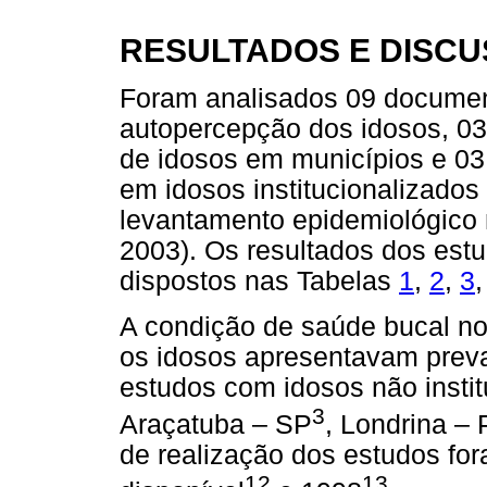
RESULTADOS E DISC
Foram analisados 09 documen
autopercepção dos idosos, 03
de idosos em municípios e 03
em idosos institucionalizados
levantamento epidemiológico 
2003). Os resultados dos estu
dispostos nas Tabelas
1
,
2
,
3
A condição de saúde bucal no
os idosos apresentavam preva
estudos com idosos não insti
3
Araçatuba – SP
, Londrina –
de realização dos estudos fo
12
13