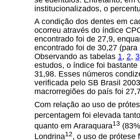
institucionalizados, o percent
A condição dos dentes em cad
ocorreu através do índice C
encontrado foi de 27,9, enqua
encontrado foi de 30,27 (para 
Observando as tabelas
1
,
2
,
3
estudos, o índice foi bastant
31,98. Esses números condiz
verificada pelo SB Brasil 20
macrorregiões do país foi 27,
Com relação ao uso de prótese
percentagem foi elevada tant
13
quanto em Araraquara
(83%)
12
Londrina
, o uso de prótese 