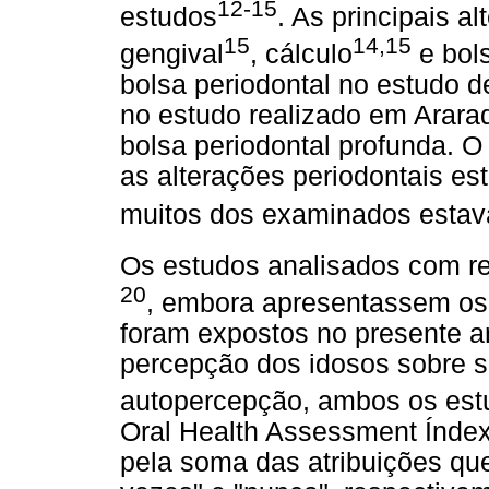
12-15
estudos
. As principais 
15
14,15
gengival
, cálculo
e bols
bolsa periodontal no estudo d
no estudo realizado em Arar
bolsa periodontal profunda. O
as alterações periodontais es
muitos dos examinados estav
Os estudos analisados com r
20
, embora apresentassem os 
foram expostos no presente ar
percepção dos idosos sobre s
autopercepção, ambos os est
Oral Health Assessment Índe
pela soma das atribuições que