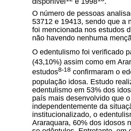
disponível
e 1998
.
O número de pessoas analisa
53712 e 19413, sendo que a m
foi mencionada nos estudos de
não havendo nenhuma menção
O edentulismo foi verificado 
(43,10%) assim como em Ara
8-18
estudos
confirmaram o ed
população idosa. Estudo rea
edentulismo em 53% dos ido
país mais desenvolvido que o 
independentemente da situação
institucionalizado, o edentul
Araraquara, 60% dos idosos n
se edêntulos. Entretanto, em 