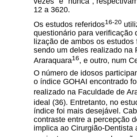
vezes" e "nunca", respectivam
12 a 3620.
16-20
Os estudos referidos
util
questionário para verificação
lização de ambos os estudos 
sendo um deles realizado na 
16
Araraquara
, e outro, num C
O número de idosos participan
o índice GOHAI encontrado fo
realizado na Faculdade de Ar
ideal (36). Entretanto, no es
índice foi mais desejável. Cab
contraste entre a percepção do
implica ao Cirurgião-Dentist