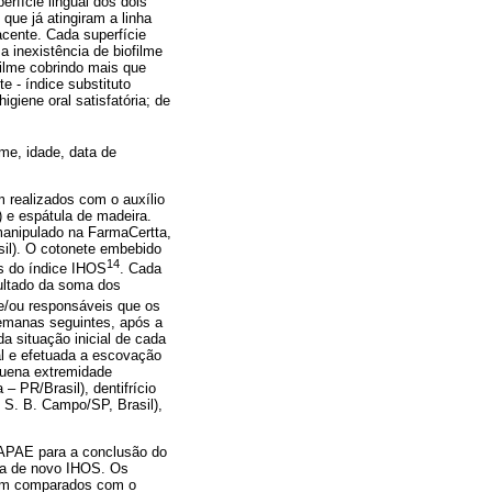
perfície lingual dos dois
que já atingiram a linha
acente. Cada superfície
 a inexistência de biofilme
filme cobrindo mais que
e - índice substituto
iene oral satisfatória; de
me, idade, data de
 realizados com o auxílio
 e espátula de madeira.
(manipulado na FarmaCertta,
il). O cotonete embebido
14
os do índice IHOS
. Cada
sultado da soma dos
 e/ou responsáveis que os
semanas seguintes, após a
a situação inicial de cada
ral e efetuada a escovação
quena extremidade
– PR/Brasil), dentifrício
 S. B. Campo/SP, Brasil),
à APAE para a conclusão do
ta de novo IHOS. Os
oram comparados com o