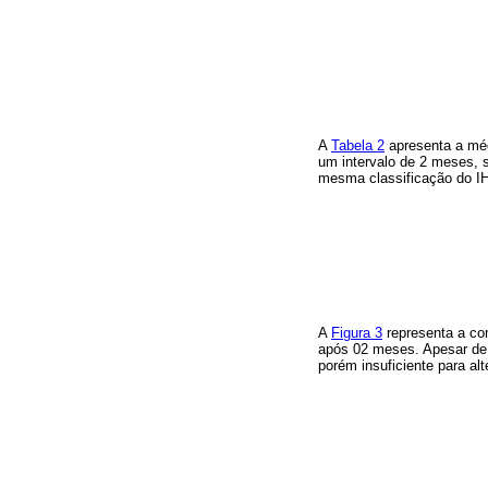
A
Tabela 2
apresenta a médi
um intervalo de 2 meses, 
mesma classificação do I
A
Figura 3
representa a com
após 02 meses. Apesar de 
porém insuficiente para alt