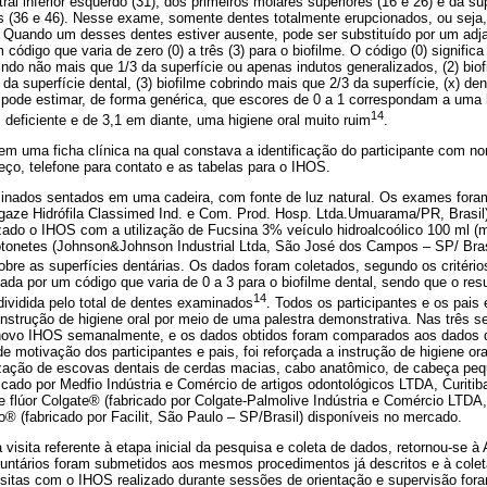
ntral inferior esquerdo (31), dos primeiros molares superiores (16 e 26) e da su
es (36 e 46). Nesse exame, somente dentes totalmente erupcionados, ou seja, 
. Quando um desses dentes estiver ausente, pode ser substituído por um adj
 código que varia de zero (0) a três (3) para o biofilme. O código (0) significa
brindo não mais que 1/3 da superfície ou apenas indutos generalizados, (2) bio
a superfície dental, (3) biofilme cobrindo mais que 2/3 da superfície, (x) dent
ode estimar, de forma genérica, que escores de 0 a 1 correspondam a uma hig
14
3, deficiente e de 3,1 em diante, uma higiene oral muito ruim
.
m uma ficha clínica na qual constava a identificação do participante com no
ço, telefone para contato e as tabelas para o IHOS.
inados sentados em uma cadeira, com fonte de luz natural. Os exames foram
aze Hidrófila Classimed Ind. e Com. Prod. Hosp. Ltda.Umuarama/PR, Brasil)
alizado o IHOS com a utilização de Fucsina 3% veículo hidroalcoólico 100 ml 
otonetes (Johnson&Johnson Industrial Ltda, São José dos Campos – SP/ Bras
obre as superfícies dentárias. Os dados foram coletados, segundo os critéri
aliada por um código que varia de 0 a 3 para o biofilme dental, sendo que o re
14
dividida pelo total de dentes examinados
. Todos os participantes e os pais
nstrução de higiene oral por meio de uma palestra demonstrativa. Nas três 
ado novo IHOS semanalmente, e os dados obtidos foram comparados aos dados d
de motivação dos participantes e pais, foi reforçada a instrução de higiene o
ização de escovas dentais de cerdas macias, cabo anatômico, de cabeça pe
cado por Medfio Indústria e Comércio de artigos odontológicos LTDA, Curitiba 
 flúor Colgate® (fabricado por Colgate-Palmolive Indústria e Comércio LTDA,
fino® (fabricado por Facilit, São Paulo – SP/Brasil) disponíveis no mercado.
visita referente à etapa inicial da pesquisa e coleta de dados, retornou-se 
untários foram submetidos aos mesmos procedimentos já descritos e à cole
visitas com o IHOS realizado durante sessões de orientação e supervisão f