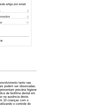
este artigo por email
s
cionados
ar
nk
envolvimento tanto nas
ais podem ser observadas.
apresentam precária higiene
ndice de biofilme dental em
mo na ausência deste,
om 10 crianças com o
ilizando o controle do