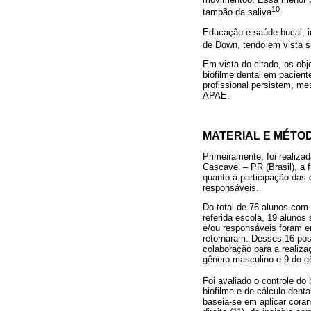
10
tampão da saliva
.
Educação e saúde bucal, i
de Down, tendo em vista s
Em vista do citado, os obje
biofilme dental em pacie
profissional persistem, m
APAE.
MATERIAL E MÉTO
Primeiramente, foi realiz
Cascavel – PR (Brasil), a 
quanto à participação das 
responsáveis.
Do total de 76 alunos com
referida escola, 19 alunos
e/ou responsáveis foram e
retornaram. Desses 16 poss
colaboração para a realiza
gênero masculino e 9 do g
Foi avaliado o controle do 
biofilme e de cálculo denta
baseia-se em aplicar corant