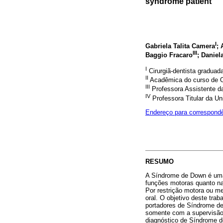
syndrome patient
I
Gabriela Talita Camera
; 
III
Baggio Fracaro
; Daniel
I
Cirurgiã-dentista gradua
II
Acadêmica do curso de O
III
Professora Assistente 
IV
Professora Titular da U
Endereço para correspond
RESUMO
A Síndrome de Down é uma 
funções motoras quanto na
Por restrição motora ou me
oral. O objetivo deste trab
portadores de Síndrome de
somente com a supervisão 
diagnóstico de Síndrome de