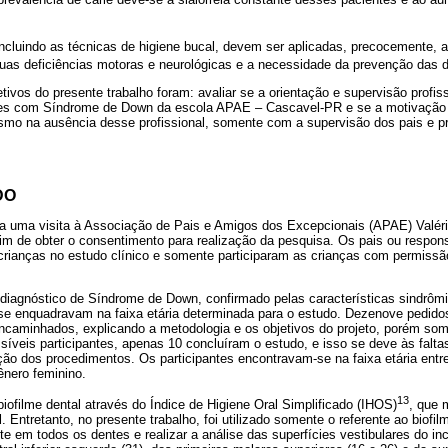
ncluindo as técnicas de higiene bucal, devem ser aplicadas, precocemente,
uas deficiências motoras e neurológicas e a necessidade da prevenção das 
tivos do presente trabalho foram: avaliar se a orientação e supervisão profis
ntes com Síndrome de Down da escola APAE – Cascavel-PR e se a motivação 
esmo na ausência desse profissional, somente com a supervisão dos pais e p
DO
ada uma visita à Associação de Pais e Amigos dos Excepcionais (APAE) Valér
fim de obter o consentimento para realização da pesquisa. Os pais ou respo
crianças no estudo clínico e somente participaram as crianças com permissão
 diagnóstico de Síndrome de Down, confirmado pelas características sindrômi
 se enquadravam na faixa etária determinada para o estudo. Dezenove pedido
ncaminhados, explicando a metodologia e os objetivos do projeto, porém som
íveis participantes, apenas 10 concluíram o estudo, e isso se deve às falta
ção dos procedimentos. Os participantes encontravam-se na faixa etária entr
ênero feminino.
13
biofilme dental através do Índice de Higiene Oral Simplificado (IHOS)
, que 
l. Entretanto, no presente trabalho, foi utilizado somente o referente ao biofi
e em todos os dentes e realizar a análise das superfícies vestibulares do inc