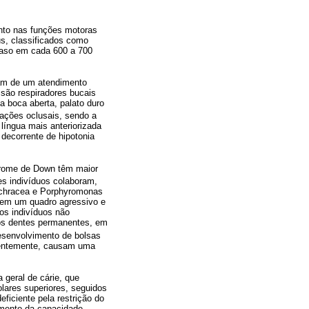
nto nas funções motoras
us, classificados como
caso em cada 600 a 700
tam de um atendimento
 são respiradores bucais
 boca aberta, palato duro
ações oclusais, sendo a
língua mais anteriorizada
decorrente de hipotonia
ndrome de Down têm maior
s indivíduos colaboram,
ochracea e Porphyromonas
o em um quadro agressivo e
os indivíduos não
 os dentes permanentes, em
esenvolvimento de bolsas
quentemente, causam uma
 geral de cárie, que
lares superiores, seguidos
eficiente pela restrição do
umento da capacidade