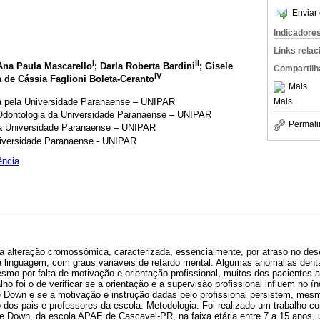
Enviar 
Indicadore
Links rela
I
II
Ana Paula Mascarello
; Darla Roberta Bardini
; Gisele
Compartilh
IV
a de Cássia Faglioni Boleta-Ceranto
Mais
da pela Universidade Paranaense – UNIPAR
Mais
dontologia da Universidade Paranaense – UNIPAR
Permali
da Universidade Paranaense – UNIPAR
niversidade Paranaense - UNIPAR
ência
alteração cromossômica, caracterizada, essencialmente, por atraso no des
 linguagem, com graus variáveis de retardo mental. Algumas anomalias dent
smo por falta de motivação e orientação profissional, muitos dos pacientes 
alho foi o de verificar se a orientação e a supervisão profissional influem no í
 Down e se a motivação e instrução dadas pelo profissional persistem, mes
dos pais e professores da escola. Metodologia: Foi realizado um trabalho c
 Down, da escola APAE de Cascavel-PR, na faixa etária entre 7 a 15 anos, ut