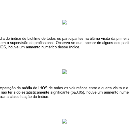
a do índice de biofilme de todos os participantes na última visita da primei
sem a supervisão do profissional. Observa-se que, apesar de alguns dos par
HOS, houve um aumento numérico desse índice.
paração da média do IHOS de todos os voluntários entre a quarta visita e o r
não ter sido estatisticamente significante (p≥0,05), houve um aumento num
erar a classificação do índice.