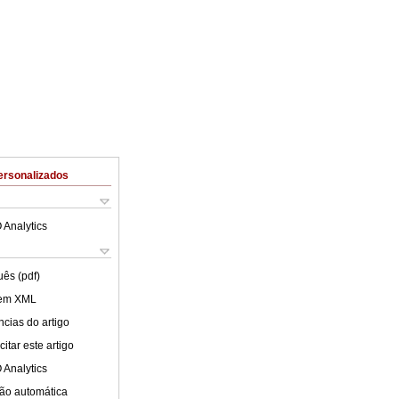
ersonalizados
 Analytics
uês (pdf)
 em XML
cias do artigo
itar este artigo
 Analytics
ão automática