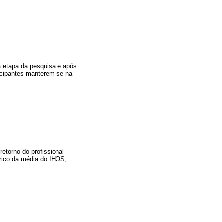
ra etapa da pesquisa e após
ticipantes manterem-se na
etorno do profissional
érico da média do IHOS,