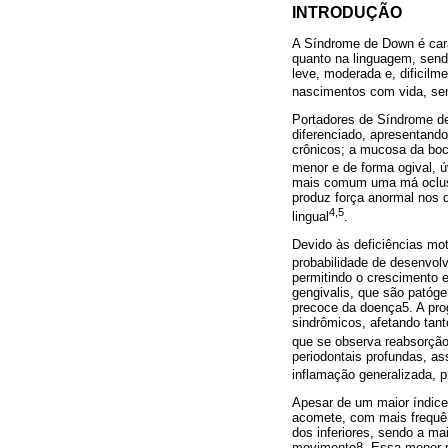
INTRODUÇÃO
A Síndrome de Down é cara
quanto na linguagem, send
leve, moderada e, dificil
nascimentos com vida, se
Portadores de Síndrome de
diferenciado, apresentando
crônicos; a mucosa da boc
menor e de forma ogival, ú
mais comum uma má oclusão 
produz força anormal nos 
4,5
lingual
.
Devido às deficiências mo
probabilidade de desenvolv
permitindo o crescimento
gengivalis, que são patóg
precoce da doença5. A pro
sindrômicos, afetando tan
que se observa reabsorção
periodontais profundas, a
inflamação generalizada, 
Apesar de um maior índice
acomete, com mais frequên
dos inferiores, sendo a mai
movimento8. Essa menor pr