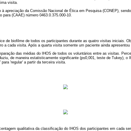
ima visita.
ido à apreciação da Comissão Nacional de Ética em Pesquisa (CONEP), send
ão para (CAAE) número 0463.0.375.000-10.
ce de biofilme de todos os participantes durante as quatro visitas iniciais.
tro a cada visita. Após a quarta visita somente um paciente ainda apresentou
paração das médias do IHOS de todos os voluntários entre as visitas. Perce
duziu, de maneira estatisticamente significante (p≤0,001, teste de Tukey), o 
 para 'regular' a partir da terceira visita.
entagem qualitativa da classificação do IHOS dos participantes em cada sem