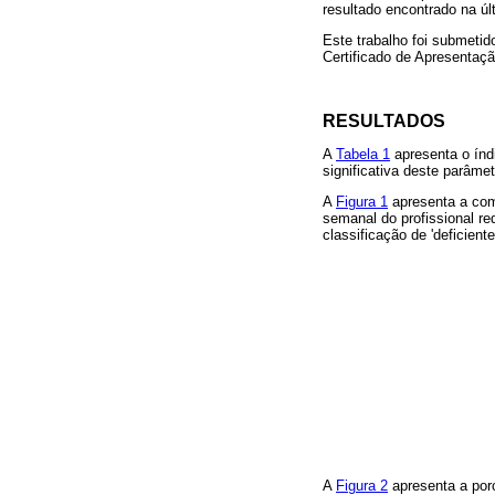
resultado encontrado na últ
Este trabalho foi submet
Certificado de Apresentaç
RESULTADOS
A
Tabela 1
apresenta o índi
significativa deste parâme
A
Figura 1
apresenta a com
semanal do profissional re
classificação de 'deficiente'
A
Figura 2
apresenta a porc