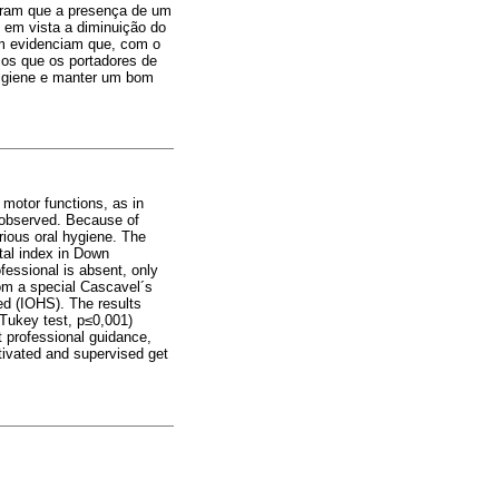
stram que a presença de um
o em vista a diminuição do
ém evidenciam que, com o
mos que os portadores de
igiene e manter um bom
motor functions, as in
e observed. Because of
rious oral hygiene. The
ntal index in Down
fessional is absent, only
om a special Cascavel´s
ied (IOHS). The results
(Tukey test, p≤0,001)
t professional guidance,
tivated and supervised get