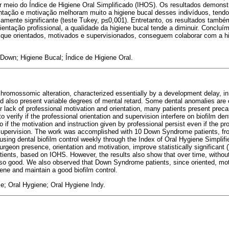
or meio do Índice de Higiene Oral Simplificado (IHOS). Os resultados demon
ientação e motivação melhoram muito a higiene bucal desses indivíduos, tend
camente significante (teste Tukey, p≤0,001). Entretanto, os resultados tamb
entação profissional, a qualidade da higiene bucal tende a diminuir. Concluí
que orientados, motivados e supervisionados, conseguem colaborar com a h
Down; Higiene Bucal; Índice de Higiene Oral.
omossomic alteration, characterized essentially by a development delay, in 
ld also present variable degrees of mental retard. Some dental anomalies ar
or lack of professional motivation and orientation, many patients present preca
o verify if the professional orientation and supervision interfere on biofilm de
if the motivation and instruction given by professional persist even if the pro
 supervision. The work was accomplished with 10 Down Syndrome patients, fr
 using dental biofilm control weekly through the Index of Oral Hygiene Simplif
rgeon presence, orientation and motivation, improve statistically significant 
tients, based on IOHS. However, the results also show that over time, withou
ot so good. We also observed that Down Syndrome patients, since oriented, mo
iene and maintain a good biofilm control.
; Oral Hygiene; Oral Hygiene Indy.