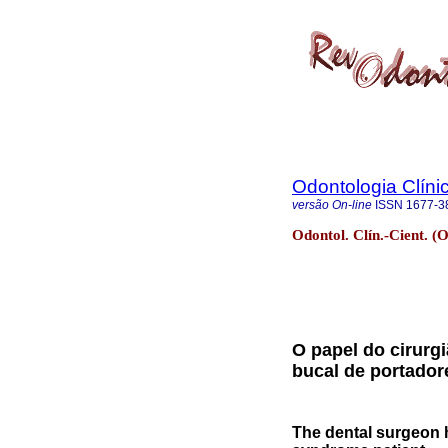
Odontologia Clínic
versão On-line
ISSN
1677-3
Odontol. Clín.-Cient. (O
O papel do cirurg
bucal de portado
The dental surgeon 