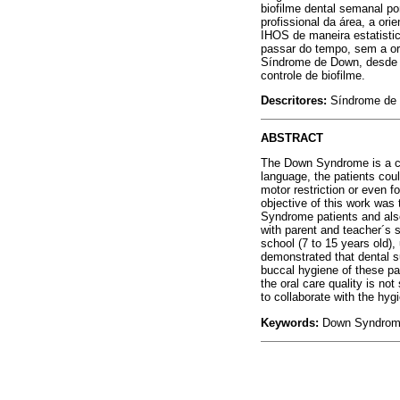
biofilme dental semanal p
profissional da área, a or
IHOS de maneira estatisti
passar do tempo, sem a ori
Síndrome de Down, desde 
controle de biofilme.
Descritores:
Síndrome de 
ABSTRACT
The Down Syndrome is a chr
language, the patients cou
motor restriction or even f
objective of this work was t
Syndrome patients and also 
with parent and teacher´s
school (7 to 15 years old),
demonstrated that dental su
buccal hygiene of these pa
the oral care quality is n
to collaborate with the hyg
Keywords:
Down Syndrome