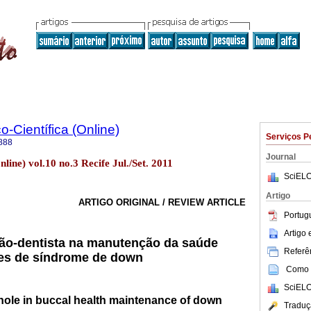
o-Científica (Online)
Serviços P
888
Journal
nline) vol.10 no.3 Recife Jul./Set. 2011
SciELO
Artigo
ARTIGO ORIGINAL / REVIEW ARTICLE
Portug
Artigo
ião-dentista na manutenção da saúde
Referên
res de síndrome de down
Como c
SciELO
hole in buccal health maintenance of down
Traduç