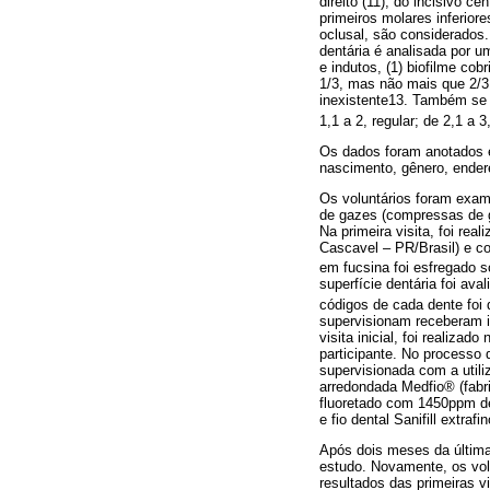
direito (11), do incisivo ce
primeiros molares inferior
oclusal, são considerados
dentária é analisada por um
e indutos, (1) biofilme co
1/3, mas não mais que 2/3 d
inexistente13. Também se p
1,1 a 2, regular; de 2,1 a 
Os dados foram anotados e
nascimento, gênero, endere
Os voluntários foram exam
de gazes (compressas de g
Na primeira visita, foi re
Cascavel – PR/Brasil) e c
em fucsina foi esfregado s
superfície dentária foi av
códigos de cada dente foi 
supervisionam receberam i
visita inicial, foi realiz
participante. No processo 
supervisionada com a util
arredondada Medfio® (fabri
fluoretado com 1450ppm de
e fio dental Sanifill extra
Após dois meses da última 
estudo. Novamente, os vol
resultados das primeiras 