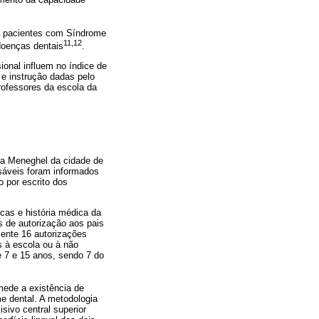
 a pacientes com Síndrome
11,12
doenças dentais
.
sional influem no índice de
e instrução dadas pelo
rofessores da escola da
ia Meneghel da cidade de
nsáveis foram informados
 por escrito dos
cas e história médica da
s de autorização aos pais
ente 16 autorizações
s à escola ou à não
e 7 e 15 anos, sendo 7 do
mede a existência de
lme dental. A metodologia
isivo central superior