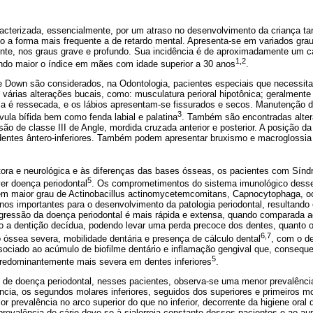
cterizada, essencialmente, por um atraso no desenvolvimento da criança ta
o a forma mais frequente a de retardo mental. Apresenta-se em variados gra
mente, nos graus grave e profundo. Sua incidência é de aproximadamente um 
1,2
ndo maior o índice em mães com idade superior a 30 anos
.
 Down são considerados, na Odontologia, pacientes especiais que necessi
 várias alterações bucais, como: musculatura perioral hipotônica; geralmente
a é ressecada, e os lábios apresentam-se fissurados e secos. Manutenção da
3
vula bífida bem como fenda labial e palatina
. Também são encontradas alter
de classe III de Angle, mordida cruzada anterior e posterior. A posição da 
dentes ântero-inferiores. Também podem apresentar bruxismo e macroglossia 
tora e neurológica e às diferenças das bases ósseas, os pacientes com Sí
5
er doença periodontal
. Os comprometimentos do sistema imunológico desse
 em maior grau de Actinobacillus actinomycetemcomitans, Capnocytophaga, 
enos importantes para o desenvolvimento da patologia periodontal, resultand
gressão da doença periodontal é mais rápida e extensa, quando comparada a
to a dentição decídua, podendo levar uma perda precoce dos dentes, quanto
6,7
 óssea severa, mobilidade dentária e presença de cálculo dental
, com o d
ssociado ao acúmulo de biofilme dentário e inflamação gengival que, conse
5
predominantemente mais severa em dentes inferiores
.
 de doença periodontal, nesses pacientes, observa-se uma menor prevalência
cia, os segundos molares inferiores, seguidos dos superiores e primeiros mo
or prevalência no arco superior do que no inferior, decorrente da higiene oral d
evalência de cárie deve-se à sialorreia constante desses pacientes e ao a