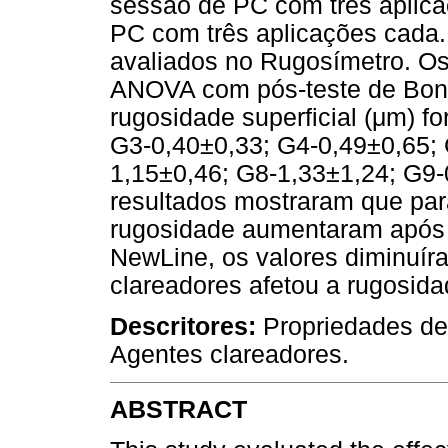
sessão de PC com três aplic
PC com três aplicações cada.
avaliados no Rugosímetro. Os
ANOVA com pós-teste de Bonfe
rugosidade superficial (μm) f
G3-0,40±0,33; G4-0,49±0,65; 
1,15±0,46; G8-1,33±1,24; G9-
resultados mostraram que para
rugosidade aumentaram após o
NewLine, os valores diminuír
clareadores afetou a rugosid
Descritores:
Propriedades de
Agentes clareadores.
ABSTRACT