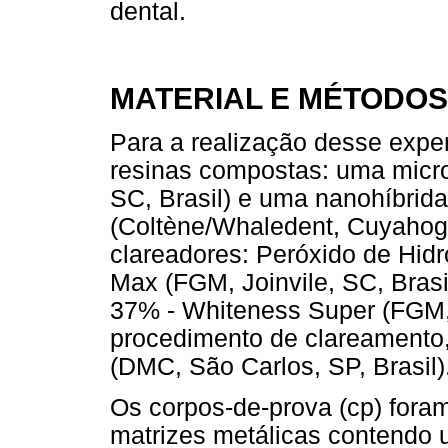
dental.
MATERIAL E MÉTODOS
Para a realização desse exper
resinas compostas: uma microh
SC, Brasil) e uma nanohíbrida 
(Coltène/Whaledent, Cuyahoga
clareadores: Peróxido de Hid
Max (FGM, Joinvile, SC, Bras
37% - Whiteness Super (FGM, J
procedimento de clareamento,
(DMC, São Carlos, SP, Brasil)
Os corpos-de-prova (cp) foram
matrizes metálicas contendo