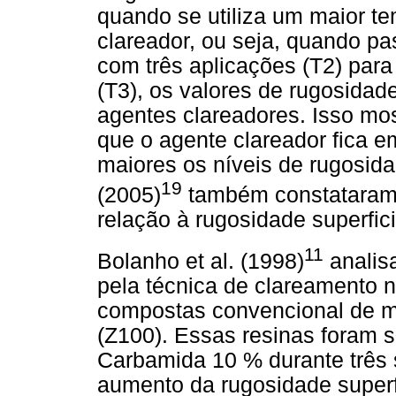
quando se utiliza um maior t
clareador, ou seja, quando p
com três aplicações (T2) par
(T3), os valores de rugosid
agentes clareadores. Isso mo
que o agente clareador fica e
maiores os níveis de rugosid
19
(2005)
também constataram q
relação à rugosidade superfici
11
Bolanho et al. (1998)
analis
pela técnica de clareamento na
compostas convencional de ma
(Z100). Essas resinas foram 
Carbamida 10 % durante três 
aumento da rugosidade superfic