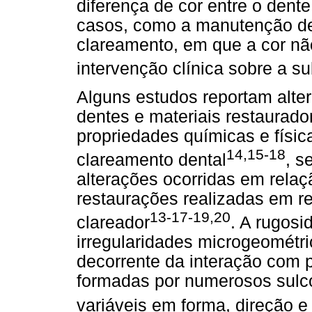
diferença de cor entre o dent
casos, como a manutenção de 
clareamento, em que a cor não
intervenção clínica sobre a su
Alguns estudos reportam alter
dentes e materiais restaura
propriedades químicas e físi
14,15-18
clareamento dental
, s
alterações ocorridas em relaç
restaurações realizadas em r
13-17-19,20
clareador
. A rugosi
irregularidades microgeométr
decorrente da interação com 
formadas por numerosos sulc
variáveis em forma, direção e