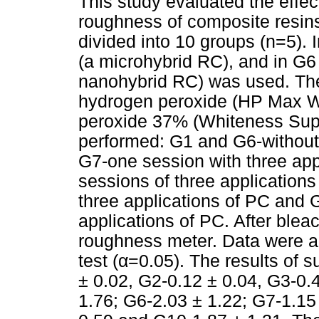
This study evaluated the effec
roughness of composite resin
divided into 10 groups (n=5).
(a microhybrid RC), and in G6 
nanohybrid RC) was used. Th
hydrogen peroxide (HP Max 
peroxide 37% (Whiteness Supe
performed: G1 and G6-without 
G7-one session with three ap
sessions of three application
three applications of PC and 
applications of PC. After ble
roughness meter. Data were 
test (α=0.05). The results of
± 0.02, G2-0.12 ± 0.04, G3-0.
1.76; G6-2.03 ± 1.22; G7-1.15