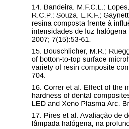
14. Bandeira, M.F.C.L.; Lopes,
R.C.P.; Souza, L.K.F.; Gaynet
resina composta frente à influ
intensidades de luz halógena e
2007; 7(15):53-61.
15. Bouschlicher, M.R.; Ruegg
of botton-to-top surface micro
variety of resin composite co
704.
16. Correr et al. Effect of th
hardness of dental composites
LED and Xeno Plasma Arc. Bra
17. Pires et al. Avaliação de d
lâmpada halógena, na profund