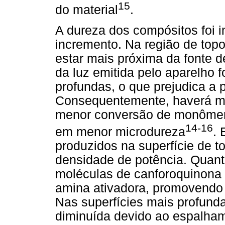
15
do material
.
A dureza dos compósitos foi i
incremento. Na região de topo
estar mais próxima da fonte d
da luz emitida pelo aparelho 
profundas, o que prejudica a 
Consequentemente, haverá me
menor conversão de monômero
14-16
em menor microdureza
. 
produzidos na superfície de t
densidade de potência. Quant
moléculas de canforoquinona
amina ativadora, promovendo r
Nas superfícies mais profund
diminuída devido ao espalha