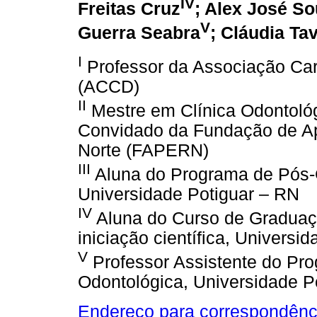
IV
Freitas Cruz
; Alex José S
V
Guerra Seabra
; Cláudia T
I
Professor da Associação Car
(ACCD)
II
Mestre em Clínica Odontológ
Convidado da Fundação de Ap
Norte (FAPERN)
III
Aluna do Programa de Pós-
Universidade Potiguar – RN
IV
Aluna do Curso de Graduaçã
iniciação científica, Universi
V
Professor Assistente do Pr
Odontológica, Universidade P
Endereço para correspondênc