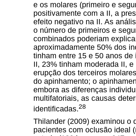
e os molares (primeiro e seg
positivamente com a II, a pre
efeito negativo na II. As anál
o número de primeiros e segu
combinados poderiam explicar
aproximadamente 50% dos ind
tinham entre 15 e 50 anos d
II, 23% tinham moderada II, e
erupção dos terceiros molare
do apinhamento; o apinhament
embora as diferenças individ
multifatoriais, as causas de
28
identificadas.
Thilander (2009) examinou o 
pacientes com oclusão ideal 