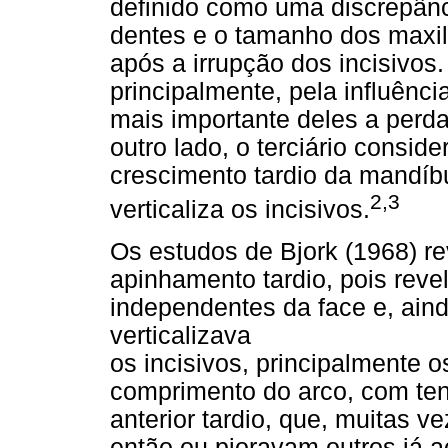
definido como uma discrepânc
dentes e o tamanho dos maxil
após a irrupção dos incisivos
principalmente, pela influênci
mais importante deles a perd
outro lado, o terciário consi
crescimento tardio da mandíbu
2,3
verticaliza os incisivos.
Os estudos de Bjork (1968) re
apinhamento tardio, pois rev
independentes da face e, ain
verticalizava
os incisivos, principalmente o
comprimento do arco, com te
anterior tardio, que, muitas v
então ou pioravam outros já 