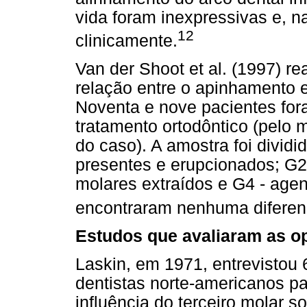
vida foram inexpressivas e, n
12
clinicamente.
Van der Shoot et al. (1997) r
relação entre o apinhamento e
Noventa e nove pacientes for
tratamento ortodôntico (pelo
do caso). A amostra foi divid
presentes e erupcionados; G2
molares extraídos e G4 - age
encontraram nenhuma diferenç
Estudos que avaliaram as op
Laskin, em 1971, entrevistou 6
dentistas norte-americanos par
influência do terceiro molar s