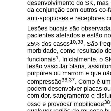
desenvolvimento do SK, mas 
da conjunção com outros co-fat
anti-apoptoses e receptores c
Lesões bucais são observad
pacientes afetados e estão no
10,38
25% dos casos
. São fre
morbidade, como resultado de
1
funcionais
. Inicialmente, o 
lesão vascular plana, assinto
purpúrea ou marrom e que nã
36,37
compressão
. Como é um 
podem desenvolver placas ou
com dor, sangramento e disfun
38
osso e provocar mobilidade
qualquer região da mucosa buc