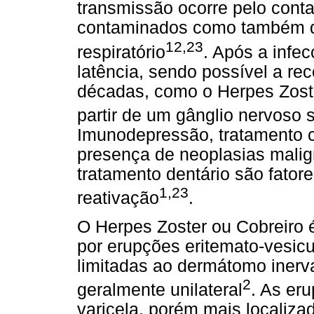
transmissão ocorre pelo conta
contaminados como também de
12,23
respiratório
. Após a infe
latência, sendo possível a re
décadas, como o Herpes Zoste
partir de um gânglio nervoso 
Imunodepressão, tratamento c
presença de neoplasias malign
tratamento dentário são fator
1,23
reativação
.
O Herpes Zoster ou Cobreiro 
por erupções eritemato-vesic
limitadas ao dermátomo inerva
2
geralmente unilateral
. As er
varicela, porém mais localiz