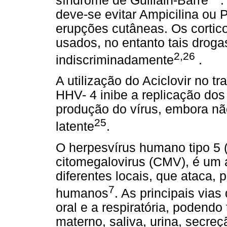
síndrome de Guillain-Barré
.
deve-se evitar Ampicilina ou P
erupções cutâneas. Os corti
usados, no entanto tais drog
2,26
indiscriminadamente
.
A utilização do Aciclovir no 
HHV- 4 inibe a replicação do
produção do vírus, embora não
25
latente
.
O herpesvírus humano tipo 5
citomegalovirus (CMV), é um 
diferentes locais, que ataca, 
7
humanos
. As principais via
oral e a respiratória, podendo
materno, saliva, urina, secreç