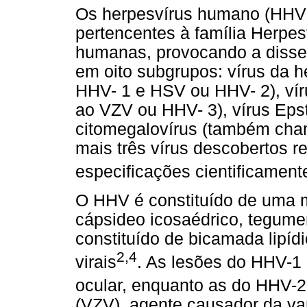
Os herpesvírus humano (HHVs
pertencentes à família Herpes
humanas, provocando a disse
em oito subgrupos: vírus da
HHV- 1 e HSV ou HHV- 2), víru
ao VZV ou HHV- 3), vírus Eps
citomegalovírus (também cha
mais três vírus descobertos 
especificações cientificament
O HHV é constituído de uma 
cápsideo icosaédrico, tegument
constituído de bicamada lipídi
2,4
virais
. As lesões do HHV-1 
ocular, enquanto as do HHV-2,
(VZV), agente causador da var