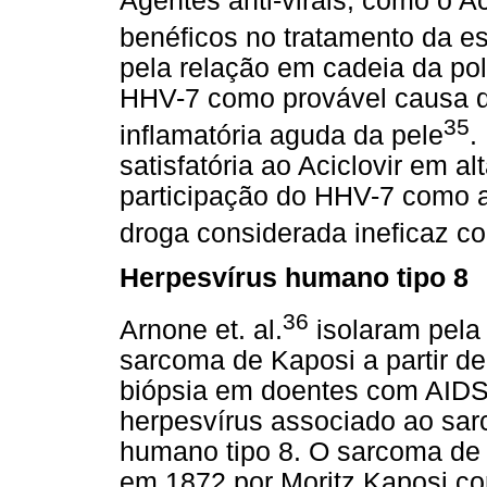
Agentes anti-virais, como o Ac
benéficos no tratamento da es
pela relação em cadeia da po
HHV-7 como provável causa da
35
inflamatória aguda da pele
.
satisfatória ao Aciclovir em a
participação do HHV-7 como a
droga considerada ineficaz c
Herpesvírus humano tipo 8
36
Arnone et. al.
isolaram pela
sarcoma de Kaposi a partir de
biópsia em doentes com AIDS
herpesvírus associado ao sar
humano tipo 8. O sarcoma de K
em 1872 por Moritz Kaposi c