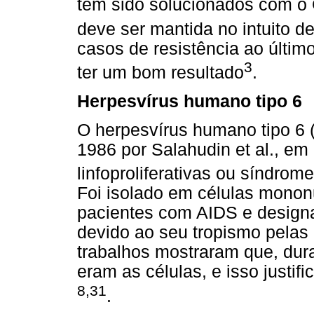
têm sido solucionados com o G
deve ser mantida no intuito de
casos de resistência ao últim
3
ter um bom resultado
.
Herpesvírus humano tipo 6
O herpesvírus humano tipo 6 (
1986 por Salahudin et al., e
linfoproliferativas ou síndrom
Foi isolado em células monon
pacientes com AIDS e designa
devido ao seu tropismo pelas 
trabalhos mostraram que, dura
eram as células, e isso justi
8,31
.