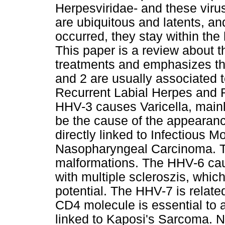
Herpesviridae- and these vir
are ubiquitous and latents, an
occurred, they stay within the h
This paper is a review about 
treatments and emphasizes th
and 2 are usually associated t
Recurrent Labial Herpes and 
HHV-3 causes Varicella, mainly
be the cause of the appearan
directly linked to Infectious
Nasopharyngeal Carcinoma. T
malformations. The HHV-6 cau
with multiple scleroszis, whic
potential. The HHV-7 is relate
CD4 molecule is essential to a
linked to Kaposi's Sarcoma. N