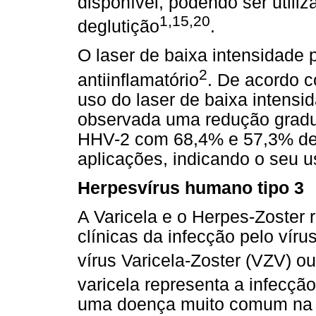
disponível, podendo ser util
1,15,20
deglutição
.
O laser de baixa intensidade 
2
antiinflamatório
. De acordo c
uso do laser de baixa intensi
observada uma redução gradua
HHV-2 com 68,4% e 57,3% de 
aplicações, indicando o seu us
Herpesvírus humano tipo 3
A Varicela e o Herpes-Zoster
clínicas da infecção pelo ví
vírus Varicela-Zoster (VZV) o
varicela representa a infecçã
uma doença muito comum na in