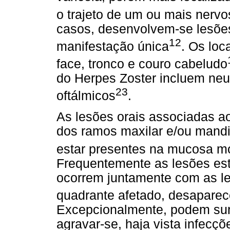
o trajeto de um ou mais nervo
casos, desenvolvem-se lesõe
12
manifestação única
. Os lo
face, tronco e couro cabeludo
do Herpes Zoster incluem neu
23
oftálmicos
.
As lesões orais associadas 
dos ramos maxilar e/ou mandi
estar presentes na mucosa mó
Frequentemente as lesões est
ocorrem juntamente com as le
quadrante afetado, desapare
Excepcionalmente, podem su
agravar-se, haja vista infecç