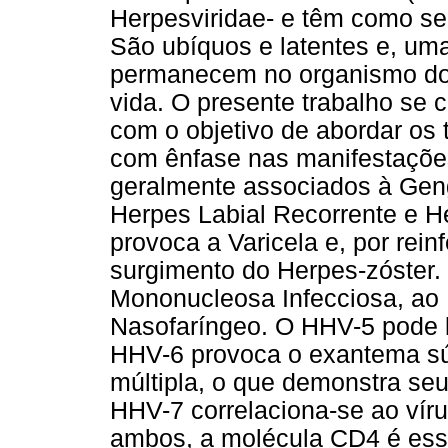
Herpesviridae- e têm como s
São ubíquos e latentes e, uma
permanecem no organismo do i
vida. O presente trabalho se c
com o objetivo de abordar os
com ênfase nas manifestações
geralmente associados à Geng
Herpes Labial Recorrente e H
provoca a Varicela e, por rei
surgimento do Herpes-zóster.
Mononucleosa Infecciosa, ao 
Nasofaríngeo. O HHV-5 pode 
HHV-6 provoca o exantema súb
múltipla, o que demonstra seu
HHV-7 correlaciona-se ao vír
ambos, a molécula CD4 é esse