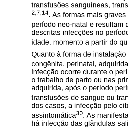
transfusões sanguíneas, trans
2,7,14
. As formas mais grave
período neo-natal e resultam d
descritas infecções no períod
idade, momento a partir do qu
Quanto à forma de instalação 
congênita, perinatal, adquirid
infecção ocorre durante o perí
o trabalho de parto ou nas pr
adquirida, após o período peri
transfusões de sangue ou tra
dos casos, a infecção pelo ci
30
assintomática
. As manifest
há infecção das glândulas sal