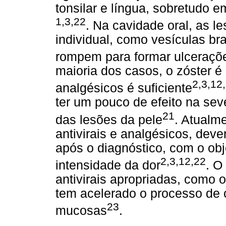
tonsilar e língua, sobretudo
1,3,22
. Na cavidade oral, as 
individual, como vesículas b
rompem para formar ulceraçõ
maioria dos casos, o zóster é 
2,3,12
analgésicos é suficiente
ter um pouco de efeito na se
21
das lesões da pele
. Atualme
antivirais e analgésicos, dev
após o diagnóstico, com o obj
2,3,12,22
intensidade da dor
. O
antivirais apropriadas, como o 
tem acelerado o processo de 
23
mucosas
.