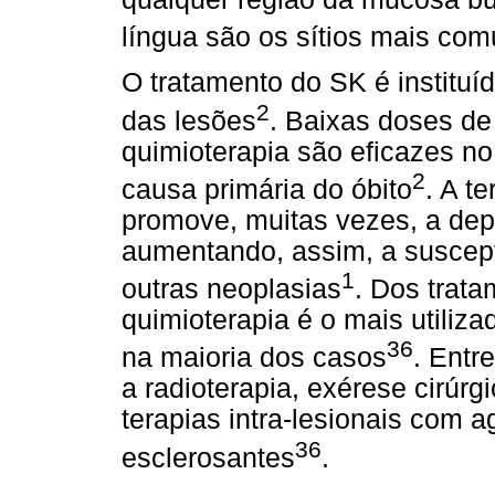
língua são os sítios mais co
O tratamento do SK é instituí
2
das lesões
. Baixas doses de
quimioterapia são eficazes no
2
causa primária do óbito
. A t
promove, muitas vezes, a dep
aumentando, assim, a suscepti
1
outras neoplasias
. Dos trata
quimioterapia é o mais utiliza
36
na maioria dos casos
. Entr
a radioterapia, exérese cirúrgi
terapias intra-lesionais com 
36
esclerosantes
.