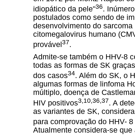
36
idiopático da pele"
. Inúmero
postulados como sendo de imp
desenvolvimento do sarcoma d
citomegalovirus humano (CMV
37
provável
.
Admite-se também o HHV-8 co
todas as formas de SK graça
34
dos casos
. Além do SK, o 
algumas formas de linfoma Ho
múltiplo, doença de Castleman
3,10,36,37
HIV positivos
. A det
as variantes de SK, considera
para comprovação do HHV- 8 
Atualmente considera-se que 