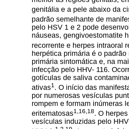
genitália e a pele abaixo da ci
padrão semelhante de manif
pelo HSV 1 e 2 pode desenvolve
náuseas, gengivoestomatite he
recorrente e herpes intraoral 
herpética primária é o padrã
primária sintomática e, na mai
infecção pelo HHV- 116. Ocorr
gotículas de saliva contamina
1
ativas
. O início das manifes
por numerosas vesículas punt
rompem e formam inúmeras le
1,16,18
eritematosas
. O herpes 
vesículas induzidas pelo HHV
1,2,19