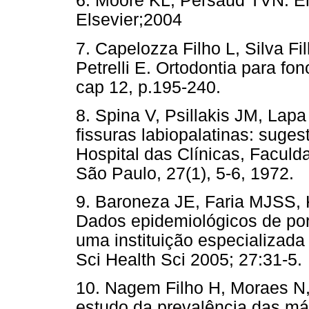
6. Moore KL, Persaud TVN. Emb
Elsevier;2004
7. Capelozza Filho L, Silva Fil
Petrelli E. Ortodontia para fo
cap 12, p.195-240.
8. Spina V, Psillakis JM, Lap
fissuras labiopalatinas: suge
Hospital das Clínicas, Facul
São Paulo, 27(1), 5-6, 1972.
9. Baroneza JE, Faria MJSS, 
Dados epidemiológicos de port
uma instituição especializada
Sci Health Sci 2005; 27:31-5.
10. Nagem Filho H, Moraes N,
estudo da prevalência das má