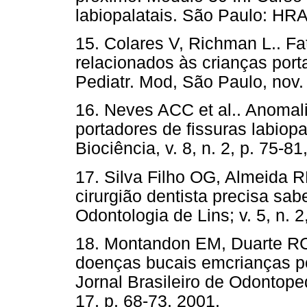
labiopalatais. São Paulo: HR
15. Colares V, Richman L.. Fa
relacionados às crianças porta
Pediatr. Mod, São Paulo, nov.
16. Neves ACC et al.. Anomal
portadores de fissuras labiopal
Biociência, v. 8, n. 2, p. 75-81
17. Silva Filho OG, Almeida RR
cirurgião dentista precisa sa
Odontologia de Lins; v. 5, n. 2
18. Montandon EM, Duarte RC
doenças bucais emcrianças por
Jornal Brasileiro de Odontoped
17, p. 68-73, 2001.