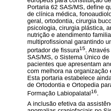
europeus para constituição de
Portaria 62 SAS/MS, define qu
de clínica médica, fonoaudiolo
geral, ortodontia, cirurgia buc
psicologia, cirurgia plástica, 
nutrição e atendimento familia
multiprofissional garantindo 
15
portador de fissura
. Através
SAS/MS, o Sistema Único de 
pacientes que apresentam ano
com melhora na organização e
Esta portaria estabelece aind
de Ortodontia e Ortopedia pa
16
Formação Labiopalatal
.
A inclusão efetiva da assistê
anomalias craniofaciais no S