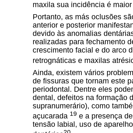
maxila sua incidência é maio
Portanto, as más oclusões sã
anterior e posterior manifest
devido às anomalias dentárias
realizadas para fechamento de
crescimento facial e do arco d
retrognáticas e maxilas atrési
Ainda, existem vários proble
de fissuras que tornam este pa
periodontal. Dentre eles pod
dental, defeitos na formação 
supranumerário), como também
19
açucarada
e a presença de f
tensão labial, uso de aparelh
20