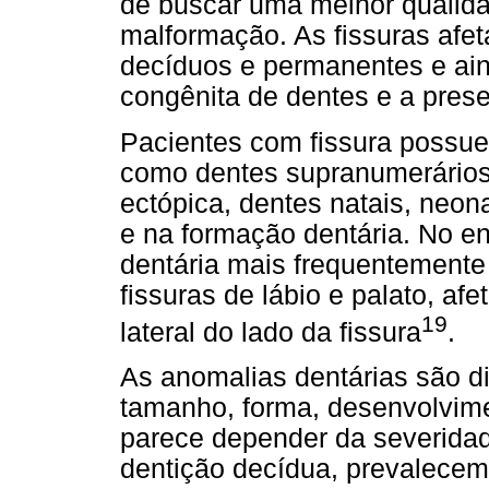
de buscar uma melhor qualida
malformação. As fissuras afe
decíduos e permanentes e ain
congênita de dentes e a pres
Pacientes com fissura possue
como dentes supranumerários,
ectópica, dentes natais, neona
e na formação dentária. No en
dentária mais frequentement
fissuras de lábio e palato, afe
19
lateral do lado da fissura
.
As anomalias dentárias são d
tamanho, forma, desenvolvime
parece depender da severida
dentição decídua, prevalecem