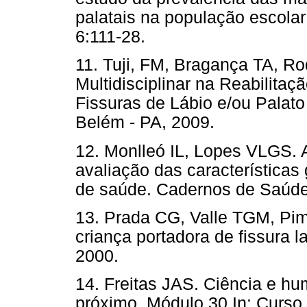
palatais na população escola
6:111-28.
11. Tuji, FM, Bragança TA, R
Multidisciplinar na Reabilita
Fissuras de Lábio e/ou Palato
Belém - PA, 2009.
12. Monlleó IL, Lopes VLGS. A
avaliação das características
de saúde. Cadernos de Saúde 
13. Prada CG, Valle TGM, Pi
criança portadora de fissura l
2000.
14. Freitas JAS. Ciência e hu
próximo. Módulo 30 In: Curso