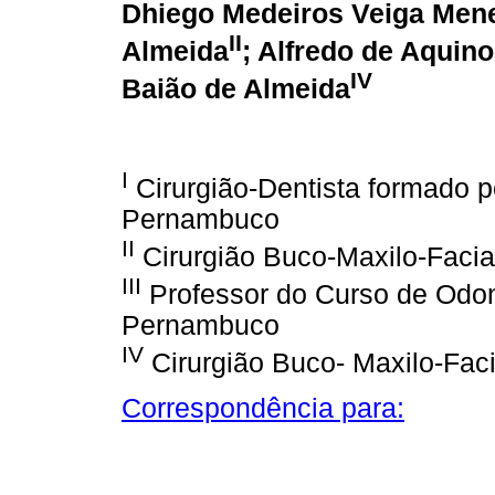
Dhiego Medeiros Veiga Men
II
Almeida
;
Alfredo de Aquino
IV
Baião de Almeida
I
Cirurgião-Dentista formado p
Pernambuco
II
Cirurgião Buco-Maxilo-Facia
III
Professor do Curso de Odon
Pernambuco
IV
Cirurgião Buco- Maxilo-Faci
Correspondência para: