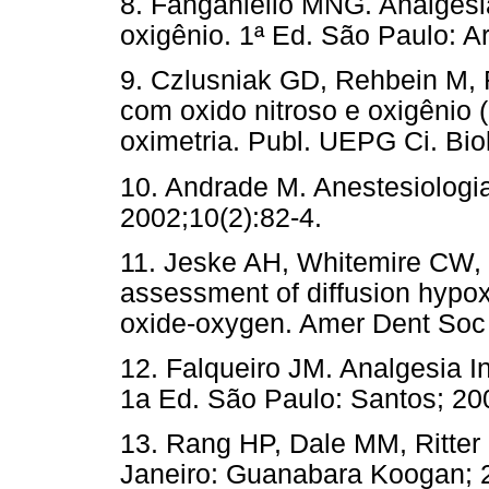
8. Fanganiello MNG. Analgesia 
oxigênio. 1ª Ed. São Paulo: A
9. Czlusniak GD, Rehbein M, 
com oxido nitroso e oxigênio 
oximetria. Publ. UEPG Ci. Bio
10. Andrade M. Anestesiologia
2002;10(2):82-4.
11. Jeske AH, Whitemire CW, 
assessment of diffusion hypoxi
oxide-oxygen. Amer Dent Soc 
12. Falqueiro JM. Analgesia In
1a Ed. São Paulo: Santos; 20
13. Rang HP, Dale MM, Ritter 
Janeiro: Guanabara Koogan; 