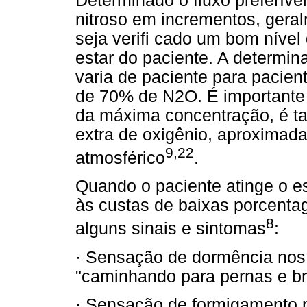
Determinado o fluxo preferíve
nitroso em incrementos, gera
seja verifi cado um bom níve
estar do paciente. A determin
varia de paciente para pacie
de 70% de N2O. É importante 
da máxima concentração, é t
extra de oxigênio, aproximad
9,22
atmosférico
.
Quando o paciente atinge o es
às custas de baixas porcenta
8
alguns sinais e sintomas
:
· Sensação de dormência nos 
"caminhando para pernas e b
· Sensação de formigamento no