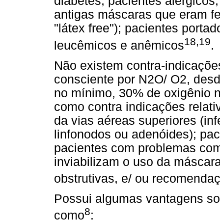
diabetes, pacientes alérgicos
antigas máscaras que eram fei
"látex free"); pacientes porta
18,19
leucêmicos e anêmicos
.
Não existem contra-indicaçõe
consciente por N2O/ O2, desde
no mínimo, 30% de oxigênio n
como contra indicações relati
da vias aéreas superiores (in
linfonodos ou adenóides); pac
pacientes com problemas com
inviabilizam o uso da máscar
obstrutivas, e/ ou recomenda
Possui algumas vantagens sob
8
como
: