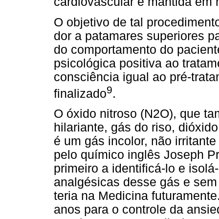
cardiovascular é mantida em 
O objetivo de tal procediment
dor a patamares superiores pa
do comportamento do pacien
psicológica positiva ao trata
consciência igual ao pré-tra
9
finalizado
.
O óxido nitroso (N2O), que 
hilariante, gás do riso, dióxid
é um gás incolor, não irritant
pelo químico inglês Joseph Pr
primeiro a identificá-lo e iso
analgésicas desse gás e sem
teria na Medicina futuramente
anos para o controle da ansied