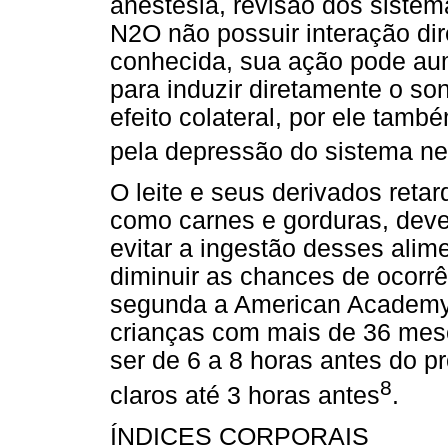
anestesia, revisão dos sistem
N2O não possuir interação di
conhecida, sua ação pode aum
para induzir diretamente o s
efeito colateral, por ele tam
pela depressão do sistema ne
O leite e seus derivados reta
como carnes e gorduras, deve
evitar a ingestão desses alim
diminuir as chances de ocorrê
segunda a American Academy o
crianças com mais de 36 meses
ser de 6 a 8 horas antes do p
8
claros até 3 horas antes
.
ÍNDICES CORPORAIS