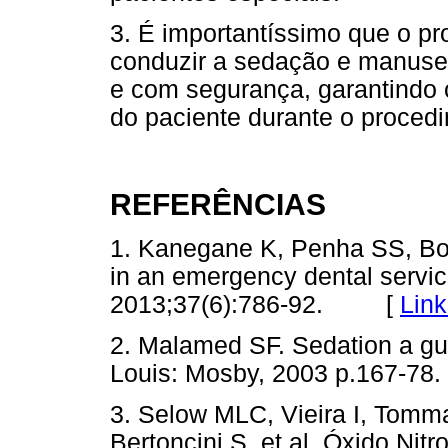
3. É importantíssimo que o pr
conduzir a sedação e manuse
e com segurança, garantindo 
do paciente durante o proced
REFERÊNCIAS
1. Kanegane K, Penha SS, Bor
in an emergency dental servi
2013;37(6):786-92. [
Link
2. Malamed SF. Sedation a gu
Louis: Mosby, 2003 p.167-78.
3. Selow MLC, Vieira I, Tom
Bertoncini S, et al. Óxido Ni